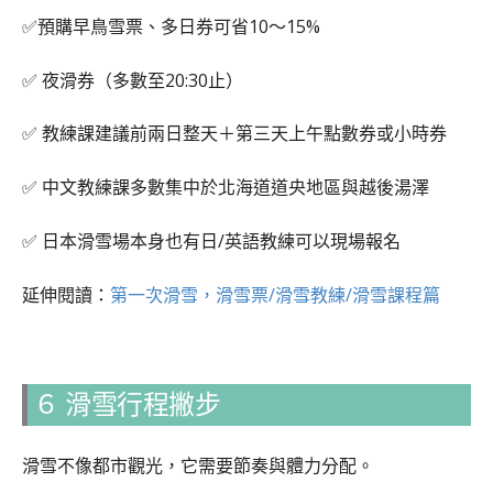
✅預購早鳥雪票、多日券可省10〜15%
✅ 夜滑券（多數至20:30止）
✅ 教練課建議前兩日整天＋第三天上午點數券或小時券
✅ 中文教練課多數集中於北海道道央地區與越後湯澤
✅ 日本滑雪場本身也有日/英語教練可以現場報名
延伸閱讀：
第一次滑雪，滑雪票/滑雪教練/滑雪課程篇
６ 滑雪行程撇步
滑雪不像都市觀光，它需要節奏與體力分配。