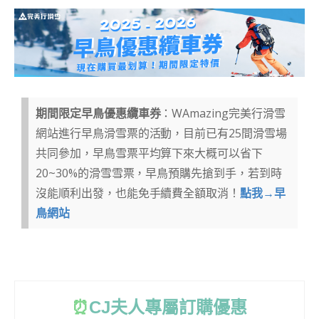
期間限定早鳥優惠纜車券
：WAmazing完美行滑雪
網站進行早鳥滑雪票的活動，目前已有25間滑雪場
共同參加，早鳥雪票平均算下來大概可以省下
20~30%的滑雪雪票，早鳥預購先搶到手，若到時
沒能順利出發，也能免手續費全額取消！
點我→早
鳥網站
⏰
CJ
夫人專屬訂購優惠