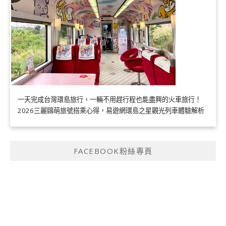
一天完成台灣環島旅行，一輛不用趕行程也能盡興的火車旅行！
2026三麗鷗萌旅號搭乘心得，易遊網環島之星觀光列車體驗解析
FACEBOOK粉絲專頁