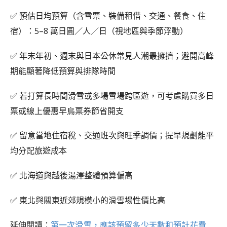
✅ 預估日均預算（含雪票、裝備租借、交通、餐食、住
宿）：5–8 萬日圓／人／日（視地區與季節浮動）
✅ 年末年初、週末與日本公休常見人潮最擁擠；避開高峰
期能顯著降低預算與排隊時間
✅ 若打算長時間滑雪或多場雪場跨區遊，可考慮購買多日
票或線上優惠早鳥票券節省開支
✅ 留意當地住宿稅、交通班次與旺季調價；提早規劃能平
均分配旅遊成本
✅ 北海道與越後湯澤整體預算偏高
✅ 東北與關東近郊規模小的滑雪場性價比高
延伸閱讀：
第一次滑雪，應該預留多少天數和預計花費