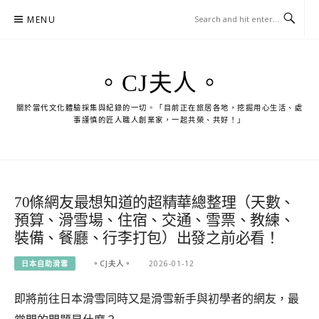
Skip
MENU
to
content
。CJ夫人。
關於當代文化體驗採集與紀錄的一切。「目前正在旅居各地，挖掘用心生活、處
事謹慎的匠人職人創業家，一起共榮、共好！」
70條網友最想知道的超精華總整理（天數、
預算、滑雪場、住宿、交通、雪票、教練、
裝備、餐廳、行李打包）出發之前必看！
日本自助滑雪
。CJ夫人。
2026-01-12
即將前往日本滑雪同時又是滑雪新手與初學者的網友，最