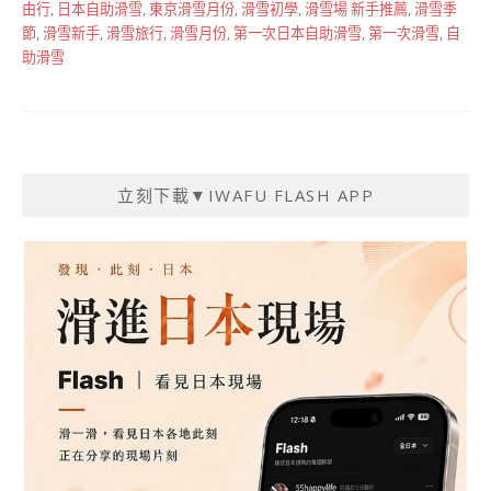
由行
,
日本自助滑雪
,
東京滑雪月份
,
滑雪初學
,
滑雪場 新手推薦
,
滑雪季
節
,
滑雪新手
,
滑雪旅行
,
滑雪月份
,
第一次日本自助滑雪
,
第一次滑雪
,
自
助滑雪
立刻下載▼IWAFU FLASH APP