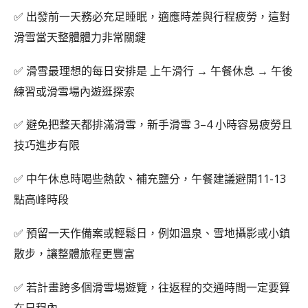
✅ 出發前一天務必充足睡眠，適應時差與行程疲勞，這對
滑雪當天整體體力非常關鍵
✅ 滑雪最理想的每日安排是 上午滑行 → 午餐休息 → 午後
練習或滑雪場內遊逛探索
✅ 避免把整天都排滿滑雪，新手滑雪 3–4 小時容易疲勞且
技巧進步有限
✅ 中午休息時喝些熱飲、補充鹽分，午餐建議避開11-13
點高峰時段
✅ 預留一天作備案或輕鬆日，例如溫泉、雪地攝影或小鎮
散步，讓整體旅程更豐富
✅ 若計畫跨多個滑雪場遊覽，往返程的交通時間一定要算
在日程內