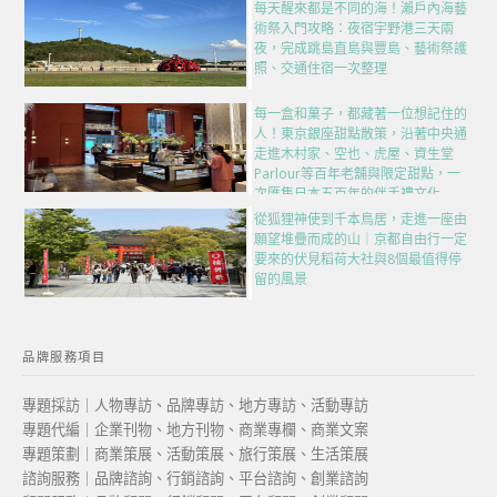
每天醒來都是不同的海！瀨戶內海藝
術祭入門攻略：夜宿宇野港三天兩
夜，完成跳島直島與豐島、藝術祭護
照、交通住宿一次整理
每一盒和菓子，都藏著一位想記住的
人！東京銀座甜點散策，沿著中央通
走進木村家、空也、虎屋、資生堂
Parlour等百年老舖與限定甜點，一
次匯集日本五百年的伴手禮文化
從狐狸神使到千本鳥居，走進一座由
願望堆疊而成的山｜京都自由行一定
要來的伏見稻荷大社與8個最值得停
留的風景
品牌服務項目
專題採訪｜人物專訪、品牌專訪、地方專訪、活動專訪
專題代編｜企業刊物、地方刊物、商業專欄、商業文案
專題策劃｜商業策展、活動策展、旅行策展、生活策展
諮詢服務｜品牌諮詢、行銷諮詢、平台諮詢、創業諮詢