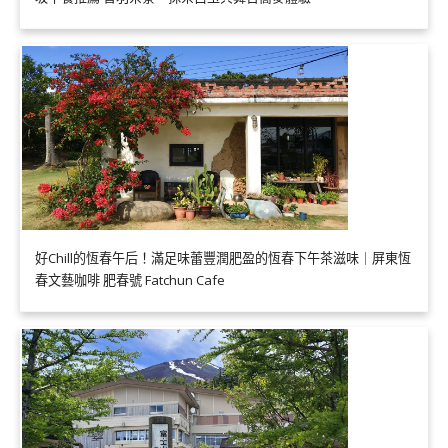
好Chill的恆春午后！滿足味蕾豐潤肥盈的恆春下午茶滋味｜屏東恆
春文藝咖啡 肥春號 Fatchun Cafe