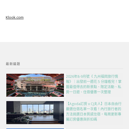
Klook.com
最新議題
2026年8-9月號《 九州福岡旅行情
報》｜出發前一週花 5 分鐘看完！掌
握最值得去的新景點、限定活動、私
房一日遊、住宿優惠一次整理
【Agoda訂房 x CJ夫人】日本自由行
嚴選住宿名單一次看！內行旅行者的
方法挑選日本質感住宿，每周更新專
屬訂房優惠與折扣碼