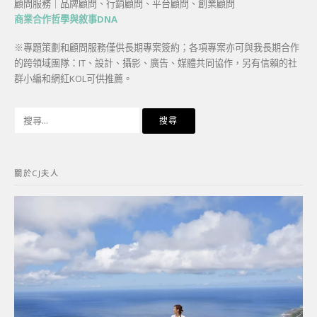
顧問服務｜品牌顧問、行銷顧問、平台顧問、創業顧問
商業合作哲學與敘事DNA
※專題策劃和顧問服務僅供長期專案簽約；各項專案亦可與我長期合作
的跨領域團隊：IT、設計、攝影、廣告、媒體共同協作，另有信賴的社
群小編和網紅KOL可供推薦。
搜
尋
關
鍵
關於CJ夫人
字: