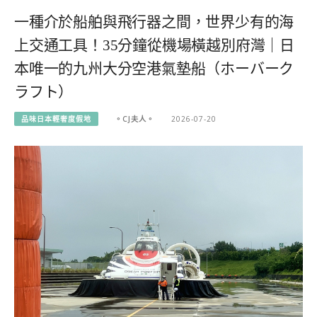
一種介於船舶與飛行器之間，世界少有的海
上交通工具！35分鐘從機場橫越別府灣｜日
本唯一的九州大分空港氣墊船（ホーバーク
ラフト）
品味日本輕奢度假地
。CJ夫人。
2026-07-20