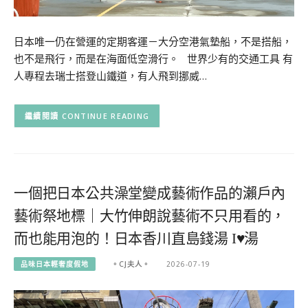
日本唯一仍在營運的定期客運－大分空港氣墊船，不是搭船，
也不是飛行，而是在海面低空滑行。 世界少有的交通工具 有
人專程去瑞士搭登山鐵道，有人飛到挪威…
CONTINUE READING
一個把日本公共澡堂變成藝術作品的瀨戶內
藝術祭地標｜大竹伸朗說藝術不只用看的，
而也能用泡的！日本香川直島錢湯 I♥湯
品味日本輕奢度假地
。CJ夫人。
2026-07-19