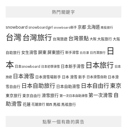
熱門關鍵字
北海道
snowboard
京都
snowboardgirl
snowboard新手
南投旅行
台灣
台灣旅行
台灣景點
台灣旅遊
大阪旅行
大阪
大阪
日
屏東
屏東旅行
女生滑雪
自助旅行
新手滑雪
日月潭旅行
日月潭
本
日本旅行
日本新手滑雪
日本snowboard
日本初學滑雪
日本
日本滑雪
日本滑雪場新手
日本 滑雪 新手
日本滑雪自助
日本滑
旅遊
日本自由行
日本自助旅行
東京
日本自助滑雪
雪自由行
自
第一次滑雪
滑雪旅行
東京旅行
東京自由行
第一次日本自助滑雪
助滑雪
花蓮
馬祖
花蓮旅行
馬祖旅行
關西
點擊一個有趣的廣告