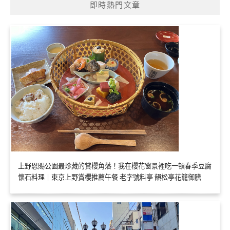
即時熱門文章
上野恩賜公園最珍藏的賞櫻角落！我在櫻花窗景裡吃一頓春季豆腐
懷石料理｜東京上野賞櫻推薦午餐 老字號料亭 韻松亭花籠御膳