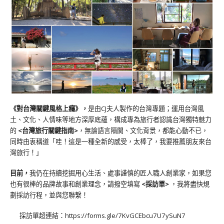
《對台灣關鍵風格上癮》
，
是由CJ夫人製作的台灣專題；運用台灣風
土、文化、人情味等地方深厚底蘊，構成專為旅行者認識台灣獨特魅力
的
<台灣旅行關鍵指南>
，無論語言隔閡、文化背景，都能心動不已，
同時由衷稱道「哇！這是一種全新的感受，太棒了，我要推薦朋友來台
灣旅行！」
目前，
我仍在持續挖掘用心生活、處事謹慎的匠人職人創業家，如果您
也有很棒的品牌故事和創業理念，請撥空填寫
<
採訪單
>
，我將盡快規
劃採訪行程，並與您聯繫！
採訪單超連結：
https://forms.gle/7KvGCEbcu7U7ySuN7