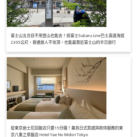
富士山五合目不用登山也能去！搭富士Subaru Line巴士直達海拔
2305公尺，普通旅人不攻頂，也能最靠近富士山的半日旅行
從東京迪士尼回飯店只要15分鐘！兼具日式質感與款待服務的東
京八重之翠飯店 Hotel Yae No Midori Tokyo