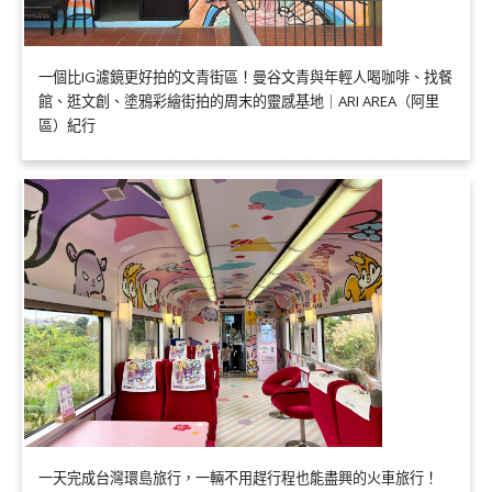
一個比IG濾鏡更好拍的文青街區！曼谷文青與年輕人喝咖啡、找餐
館、逛文創、塗鴉彩繪街拍的周末的靈感基地｜ARI AREA（阿里
區）紀行
一天完成台灣環島旅行，一輛不用趕行程也能盡興的火車旅行！