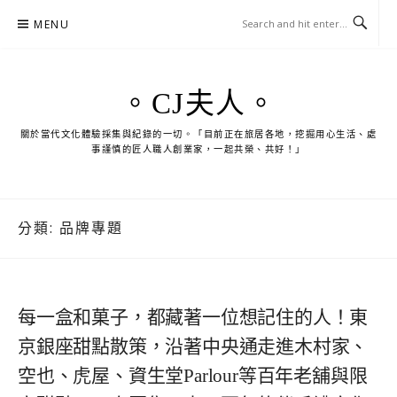
Skip
MENU
to
content
。CJ夫人。
關於當代文化體驗採集與紀錄的一切。「目前正在旅居各地，挖掘用心生活、處
事謹慎的匠人職人創業家，一起共榮、共好！」
分類:
品牌專題
每一盒和菓子，都藏著一位想記住的人！東
京銀座甜點散策，沿著中央通走進木村家、
空也、虎屋、資生堂Parlour等百年老舖與限