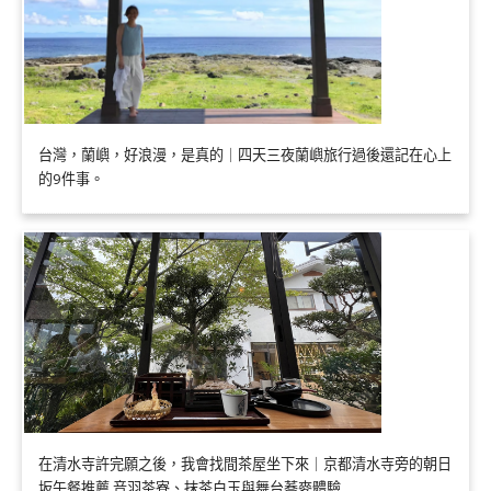
台灣，蘭嶼，好浪漫，是真的｜四天三夜蘭嶼旅行過後還記在心上
的9件事。
在清水寺許完願之後，我會找間茶屋坐下來｜京都清水寺旁的朝日
坂午餐推薦 音羽茶寮、抹茶白玉與舞台蕎麥體驗