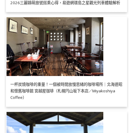
2026三麗鷗萌旅號搭乘心得，易遊網環島之星觀光列車體驗解析
一杯炭燒咖啡的重量！一個被時間放慢思緒的咖啡場所｜北海道昭
和懷舊咖啡館 宮越屋珈琲（札幌円山坂下本店／Miyakoshiya
Coffee）