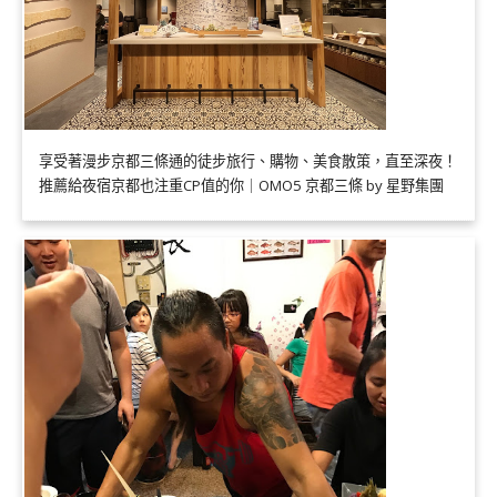
享受著漫步京都三條通的徒步旅行、購物、美食散策，直至深夜！
推薦給夜宿京都也注重CP值的你｜OMO5 京都三條 by 星野集團