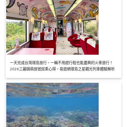
一天完成台灣環島旅行，一輛不用趕行程也能盡興的火車旅行！
2026三麗鷗萌旅號搭乘心得，易遊網環島之星觀光列車體驗解析