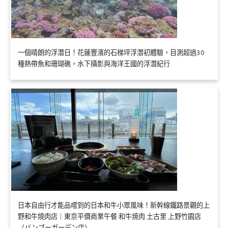
一個晴朗的浮潛日！花蓮豐濱的石梯坪浮潛初體驗，目測超過30
種熱帶魚和珊瑚礁，水下攝影與海洋王國的浮潛紀行
日本自由行才能品嚐到的日本和牛小眾風味！新幹線鐵路景觀的上
野和牛燒肉店｜東京平價商業午餐 和牛焼肉 土古里 上野竹園店
（バンブーガーデン店）