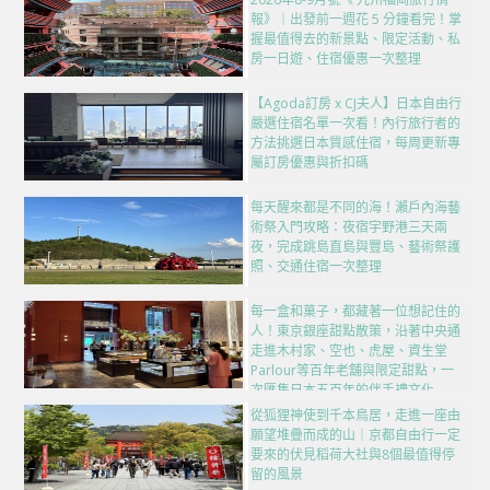
報》｜出發前一週花 5 分鐘看完！掌
握最值得去的新景點、限定活動、私
房一日遊、住宿優惠一次整理
【Agoda訂房 x CJ夫人】日本自由行
嚴選住宿名單一次看！內行旅行者的
方法挑選日本質感住宿，每周更新專
屬訂房優惠與折扣碼
每天醒來都是不同的海！瀨戶內海藝
術祭入門攻略：夜宿宇野港三天兩
夜，完成跳島直島與豐島、藝術祭護
照、交通住宿一次整理
每一盒和菓子，都藏著一位想記住的
人！東京銀座甜點散策，沿著中央通
走進木村家、空也、虎屋、資生堂
Parlour等百年老舖與限定甜點，一
次匯集日本五百年的伴手禮文化
從狐狸神使到千本鳥居，走進一座由
願望堆疊而成的山｜京都自由行一定
要來的伏見稻荷大社與8個最值得停
留的風景