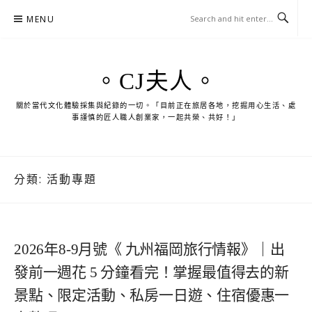
Skip
MENU
to
content
。CJ夫人。
關於當代文化體驗採集與紀錄的一切。「目前正在旅居各地，挖掘用心生活、處
事謹慎的匠人職人創業家，一起共榮、共好！」
分類:
活動專題
2026年8-9月號《 九州福岡旅行情報》｜出
發前一週花 5 分鐘看完！掌握最值得去的新
景點、限定活動、私房一日遊、住宿優惠一