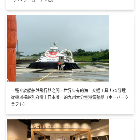
一種介於船舶與飛行器之間，世界少有的海上交通工具！35分鐘
從機場橫越別府灣｜日本唯一的九州大分空港氣墊船（ホーバーク
ラフト）