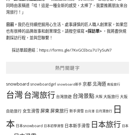
同時由衷稱道「哇！這是一種全新的感受，太棒了，我要推薦朋友來台
灣旅行！」
目前，
我仍在持續挖掘用心生活、處事謹慎的匠人職人創業家，如果您
也有很棒的品牌故事和創業理念，請撥空填寫
<
採訪單
>
，我將盡快規
劃採訪行程，並與您聯繫！
採訪單超連結：
https://forms.gle/7KvGCEbcu7U7ySuN7
熱門關鍵字
北海道
snowboard
京都
snowboardgirl
snowboard新手
南投旅行
台灣
台灣旅行
台灣景點
台灣旅遊
大阪旅行
大阪
大阪
日
屏東
屏東旅行
女生滑雪
自助旅行
新手滑雪
日月潭旅行
日月潭
本
日本旅行
日本新手滑雪
日本snowboard
日本初學滑雪
日本