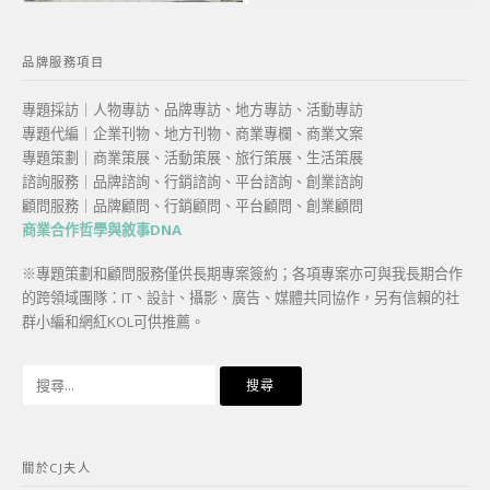
品牌服務項目
專題採訪｜人物專訪、品牌專訪、地方專訪、活動專訪
專題代編｜企業刊物、地方刊物、商業專欄、商業文案
專題策劃｜商業策展、活動策展、旅行策展、生活策展
諮詢服務｜品牌諮詢、行銷諮詢、平台諮詢、創業諮詢
顧問服務｜品牌顧問、行銷顧問、平台顧問、創業顧問
商業合作哲學與敘事DNA
※專題策劃和顧問服務僅供長期專案簽約；各項專案亦可與我長期合作
的跨領域團隊：IT、設計、攝影、廣告、媒體共同協作，另有信賴的社
群小編和網紅KOL可供推薦。
搜
尋
關
鍵
關於CJ夫人
字: