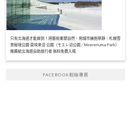
只有北海道才能做到！用藝術重塑自然，用城市擁抱寧靜｜札幌雪
景秘境公園 莫埃來沼 公園（モエレ沼公園／Moerenuma Park）
推薦給北海道自助旅行者 無料免費入場
FACEBOOK粉絲專頁