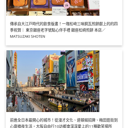
傳承自大江戸時代的飲食版畫！一塊松﨑三味胴瓦煎餅獻上的的四
季祝賀｜ 東京銀座老字號點心伴手禮 銀座松崎煎餅 本店／
MATSUZAKI SHOTEN
前進全日本最開心的城市！從漫才文化、道頓堀招牌、梅田逛街到
心齋橋夜生活，大阪自由行10訪都會深深愛上的11種歡笑場所