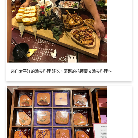
來自太平洋的漁夫料理 好吃、豪邁的花蓮慶文漁夫料理～