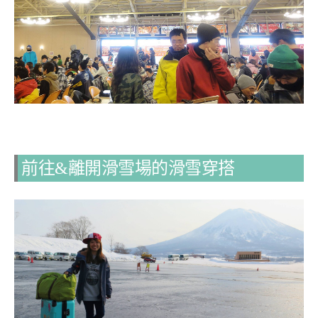
前往&離開滑雪場的滑雪穿搭