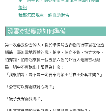
走一趟墾趣，為冬季滑雪添購雪季旅行裝備
後記
我都怎麼規畫一趟自助滑雪
滑雪穿搭應該如何準備
第一次要去滑雪的人，
對於準備滑雪衣物的行李實在傷透
腦筋，毫無雪地經驗的我，
怕冷、怕穿不夠、怕穿太多、
怕穿錯、怕看起來像一個五顏六色的外行人毫無雪地經
驗，腦中不斷跑出十萬個為什麼：
「我很怕冷，是不是一定要穿高領＋毛衣＋外套才夠？」
「滑雪可以穿羽絨背心嗎？」
「襪子要穿兩雙嗎？」
「毛茸茸外套拍照很好看，我可以穿上雪道嗎？」