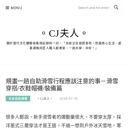
Skip
MENU
to
content
。CJ夫人。
關於當代文化體驗採集與紀錄的一切。「目前正在旅居各地，挖掘用心生活、處
事謹慎的匠人職人創業家，一起共榮、共好！」
規畫一趟自助滑雪行程應該注意的事－滑雪
穿搭/衣鞋帽襪/裝備篇
日本自助滑雪
。CJ夫人。
2020-07-16
很多人都說，新手滑雪者的運動量很大，不要穿太厚，採
洋蔥式三層穿法才是王道。
不過一想到戶外冰天雪地，寒