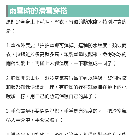
雨雪時的滑雪穿搭
原則是全身上下毛帽、雪衣、雪褲的
防水度
，特別注意的
是：
1. 雪衣外套要「拍拍雪即可彈掉」這種防水程度，類似雨
衣，拉鍊能拉多高就多高，頭髮盡量收起來，免得冰冰的
雨落到髮上，再碰上人體溫度，一下就濕成一團了；
2. 脖圍非常重要！濕冷空氣凍得鼻子難以呼吸，整個喉嚨
和肺部都像快爆炸一樣，有脖圍的存在就像捧在臉上的小
暖爐一樣，用自己的熱氣保暖自己的鼻子；
3. 手套盡量不要穿穿脫脫，手掌是有溫度的，一把冷空氣
帶入手套中，手套又濕了；
4. 襪子是不用指望了，緊張又流汗，租借的鞋子也有可能