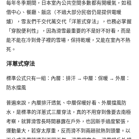
每年冬季期間，日本室內公共空間多數都有開暖氣，如租
借中心、餐廳、飯店
（不過大部分民宿仍是提供電暖
爐），雪友們千交代萬交代「洋蔥式穿法」，也務必掌握
「穿脫便利性」，
因為滑雪最重要的不是好不好看，而是
能不能在冷到骨子裡的雪場，保持乾暖，又能在室內不熱
死。
洋蔥式穿法
標準公式只有一組：內層：排汗 → 中層：保暖 → 外層：
防水擋風
普遍來說，內層排汗透氣、中層保暖好看、外層擋風防
水，是標準的洋蔥式三層穿法，
真的不用穿到像要去南極
考察，就算滑雪長時間暴露在戶外，也因新手過度緊張，
運動量大，若穿太厚重，反而滑不到兩趟就熱到頭暈。
以