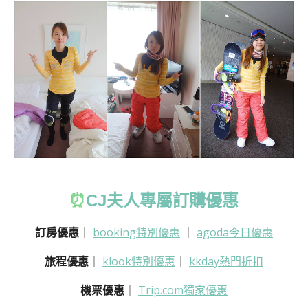
⏰
CJ
夫人專屬訂購優惠
訂房優惠
｜
booking特別優惠
｜
agoda今日優惠
旅程優惠
｜
klook特別優惠
｜
kkday熱門折扣
機票優惠
｜
Trip.com獨家優惠