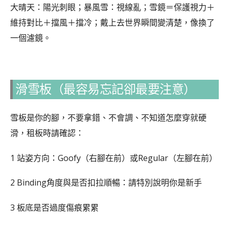
大晴天：陽光刺眼；暴風雪：視線亂；雪鏡＝保護視力＋
維持對比＋擋風＋擋冷；戴上去世界瞬間變清楚，像換了
一個濾鏡。
滑雪板（最容易忘記卻最要注意）
雪板是你的腳，不要拿錯、不會調、不知道怎麼穿就硬
滑，租板時請確認：
1 站姿方向：Goofy（右腳在前）或Regular（左腳在前）
2 Binding角度與是否扣拉順暢：請特別說明你是新手
3 板底是否過度傷痕累累