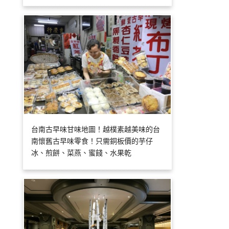
台南古早味甘味地圖！越樸素越美味的台
南懷舊古早味零食！只需銅板價的芋仔
冰、煎餅、菜燕、蜜餞、水果乾