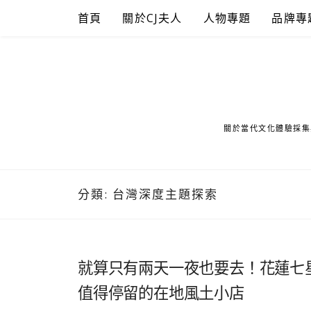
Skip
首頁
關於CJ夫人
人物專題
品牌專
to
content
關於當代文化體驗採集
分類:
台灣深度主題探索
就算只有兩天一夜也要去！花蓮七
值得停留的在地風土小店