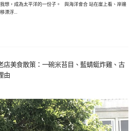
我想，成為太平洋的一份子。 與海洋會合 站在崖上看、岸邊
移漂浮…
老店美食散策：一碗米苔目、藍蜻蜓炸雞、古
理由