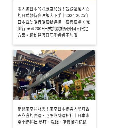
兩人遊日本的好感度加分！就從溫暖人心
的日式款待宿泊飯店下手｜2024-2025年
日本自助旅行旅宿新選擇－宿喜宿嬉 X 完
美行 全國200+日式質感旅宿外國人限定
方案，超划算假日旺季通通不加價
參見東京弁財天！東京日本橋與人形町香
火鼎盛的強運、厄除與財運神社｜日本東
京小網神社 參拜、洗錢、購買御守紀錄