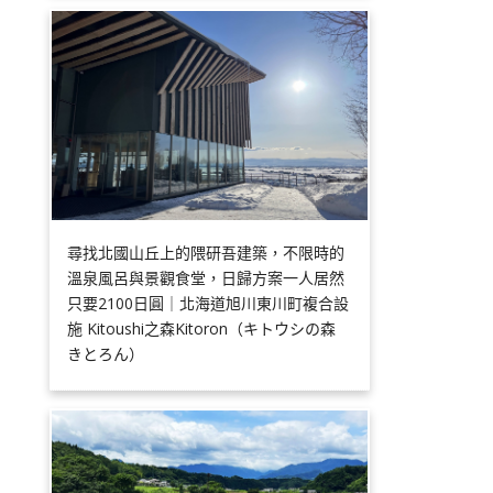
尋找北國山丘上的隈研吾建築，不限時的
溫泉風呂與景觀食堂，日歸方案一人居然
只要2100日圓｜北海道旭川東川町複合設
施 Kitoushi之森Kitoron（キトウシの森
きとろん）