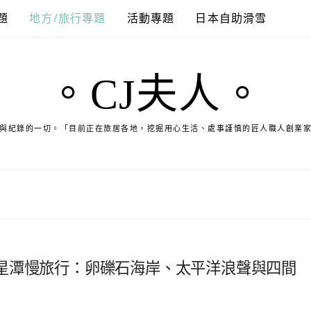
題
地方/旅行專題
活動專題
日本自助滑雪
。CJ夫人。
與紀錄的一切。「目前正在旅居各地，挖掘用心生活、處事謹慎的匠人職人創業
星潭慢旅行：卵礫石海岸、太平洋浪聲與四間