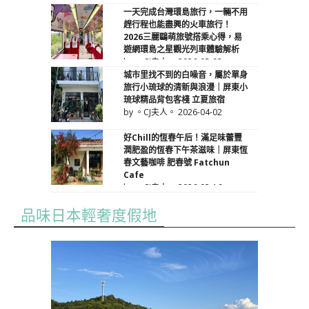
一天完成台灣環島旅行，一輛不用
趕行程也能盡興的火車旅行！
2026三麗鷗萌旅號搭乘心得，易
遊網環島之星觀光列車體驗解析
by 。CJ夫人。
2026-05-03
城市里找不到的白噪音，屬於單身
旅行小琉球的清新與浪漫｜屏東小
琉球精品背包客棧 立夏旅宿
by 。CJ夫人。
2026-04-02
好Chill的恆春午后！滿足味蕾豐
潤肥盈的恆春下午茶滋味｜屏東恆
春文藝咖啡 肥春號 Fatchun
Cafe
by 。CJ夫人。
2026-03-16
品味日本輕奢度假地