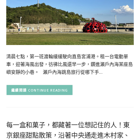
清晨七點，第一班渡輪緩緩駛向直島宮浦港。租一台電動單
車，迎著海風出發，彷彿比風還早一步，鑽進瀨戶內海某座島
嶼安靜的小巷。 瀨戶內海跳島旅行從哪下手…
CONTINUE READING
每一盒和菓子，都藏著一位想記住的人！東
京銀座甜點散策，沿著中央通走進木村家、