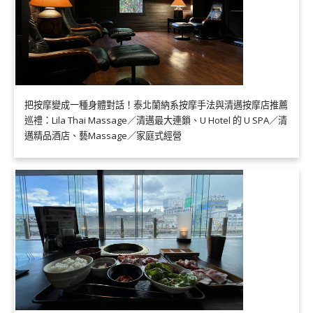
把按摩變成一種身體對話！泰北蘭納系按摩手法與清邁按摩店推薦
巡禮：Lila Thai Massage／清邁最大連鎖、U Hotel 的 U SPA／清
邁精品酒店、藝Massage／家庭式經營