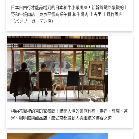
日本自由行才能品嚐到的日本和牛小眾風味！新幹線鐵路景觀的上
野和牛燒肉店｜東京平價商業午餐 和牛焼肉 土古里 上野竹園店
（バンブーガーデン店）
相約花街裡的京町家餐廳！錯開人潮的家庭料理、壽司、豆腐、茶
寮、咖啡館與甜品店，感受京都最動人與細膩的待客之道