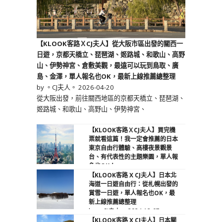
【KLOOK客路ＸCJ夫人】從大阪市區出發的關西一
日遊，京都天橋立、琵琶湖、姬路城、和歌山、高野
山、伊勢神宮、倉敷美觀，最遠可以玩到鳥取、廣
島、金澤，單人報名也OK，最新上線推薦總整理
by 。CJ夫人。
2026-04-20
從大阪出發，前往關西地區的京都天橋立、琵琶湖、
姬路城、和歌山、高野山、伊勢神宮、
【KLOOK客路ＸCJ夫人】買完機
票就看這篇！我一定會推薦的日本
東京自由行體驗、高樓夜景觀景
台、有代表性的主題樂園，單人報
名也OK！
by 。CJ夫人。
2025-12-06
【KLOOK客路 X CJ夫人】日本北
海道一日遊自由行：從札幌出發的
賞雪一日遊，單人報名也OK，最
新上線推薦總整理
by 。CJ夫人。
2024-12-07
【KLOOK客路 X CJ夫人】日本關