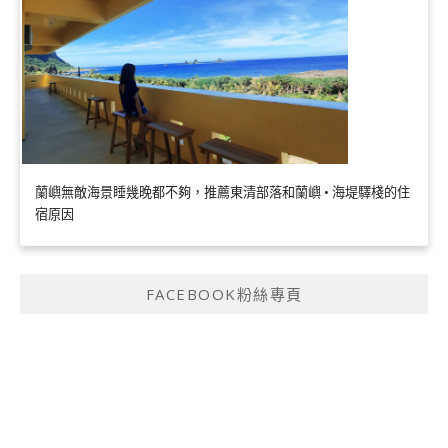
蘭嶼無敵海景睡幾晚都不夠，推薦東清部落和蘭嶼 • 海堤驛棧的住
宿原因
FACEBOOK粉絲專頁