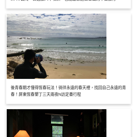
後青春期才懂得恆春玩法！徜徉永遠的春天裡，找回自己永遠的青
春！屏東恆春墾丁三天兩夜N訪定番行程