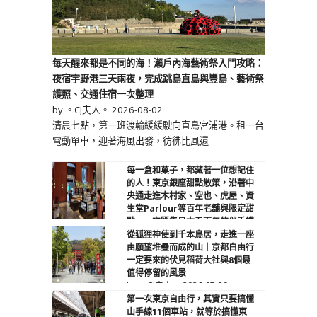
每天醒來都是不同的海！瀨戶內海藝術祭入門攻略：
夜宿宇野港三天兩夜，完成跳島直島與豐島、藝術祭
護照、交通住宿一次整理
by 。CJ夫人。
2026-08-02
清晨七點，第一班渡輪緩緩駛向直島宮浦港。租一台
電動單車，迎著海風出發，彷彿比風還
每一盒和菓子，都藏著一位想記住
的人！東京銀座甜點散策，沿著中
央通走進木村家、空也、虎屋、資
生堂Parlour等百年老舖與限定甜
點，一次匯集日本五百年的伴手禮
文化
從狐狸神使到千本鳥居，走進一座
by 。CJ夫人。
2026-08-01
由願望堆疊而成的山｜京都自由行
一定要來的伏見稻荷大社與8個最
值得停留的風景
by 。CJ夫人。
2026-07-29
第一次東京自由行，其實只要搞懂
山手線11個車站，就等於搞懂東