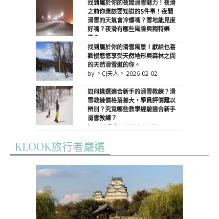
找到屬於你的夜間滑雪魅力！夜滑
之前你應該要知道的5件事！夜間
滑雪的天氣會冷爆嗎？雪地能見度
好嗎？夜滑有哪些風險與獨特樂
趣？
by 。CJ夫人。
2026-03-01
找到屬於你的滑雪風景！獻給也喜
歡慢悠悠享受天然地形與森林之間
的天然滑雪道的你。
by 。CJ夫人。
2026-02-02
如何挑選適合新手的滑雪教練？滑
雪教練價格落差大，學員評價難以
辨別？究竟哪些教學經驗適合新手
滑雪教練？
by 。CJ夫人。
2026-01-25
KLOOK旅行者嚴選