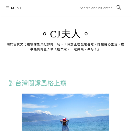
Skip
MENU
to
content
。CJ夫人。
關於當代文化體驗採集與紀錄的一切。「目前正在旅居各地，挖掘用心生活、處
事謹慎的匠人職人創業家，一起共榮、共好！」
對台灣關鍵風格上癮