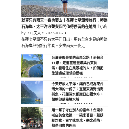
就算只有兩天一夜也要去！花蓮七星潭慢旅行：卵礫
石海岸、太平洋浪聲與四間值得停留的在地風土小店
by 。CJ夫人。
2026-07-23
花蓮七星潭不只有太平洋日出，更有全台少見的卵礫
石海岸與慢旅行節奏。安排兩天一夜走
台灣東部最美的海岸公路！沿著台
11線，走進花蓮豐濱與台東長
濱，看看住在風景裡的人，如何把
生活過成理想的模樣
by 。CJ夫人。
2026-07-13
今天野放太平洋，讓自己成為東台
灣大海的一份子：宜蘭東澳灣出海
捕魚、花蓮清水斷崖日出獨木舟、
蘭嶼部落秘境水域
by 。CJ夫人。
2026-06-25
用一輩子守住別人的童年！台東市
老店美食散策：一碗米苔目、藍蜻
蜓炸雞、古早味剉冰、寒舍茶坊，
都是回來的理由