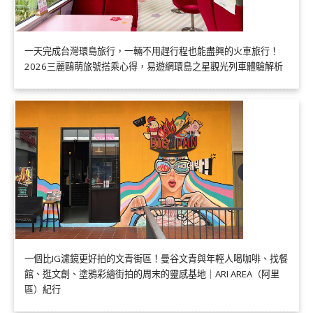
一天完成台灣環島旅行，一輛不用趕行程也能盡興的火車旅行！
2026三麗鷗萌旅號搭乘心得，易遊網環島之星觀光列車體驗解析
一個比IG濾鏡更好拍的文青街區！曼谷文青與年輕人喝咖啡、找餐
館、逛文創、塗鴉彩繪街拍的周末的靈感基地｜ARI AREA（阿里
區）紀行