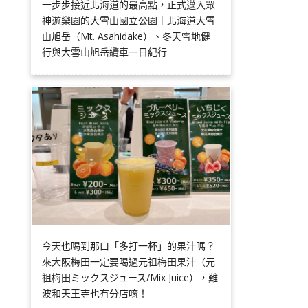
一步步接近北海道的最高點，正式邁入眾
神遊樂園的大雪山國立公園｜北海道大雪
山旭岳（Mt. Asahidake）、冬天雪地健
行與大雪山旭岳纜車一日紀行
今天也喝到那口「多打一杯」的果汁嗎？
來大阪梅田一定要喝過元祖梅田果汁（元
祖梅田ミックスジュース/Mix Juice），難
波和天王寺也有分店唷！