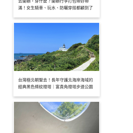
去蘭嶼，穿什麼？蘭嶼行李打包帶好帶
滿！女生騎車、玩水、防曬穿搭都顧到了
台灣極北朝聖去！長年守護北海岸海域的
經典黑色條紋燈塔｜富貴角燈塔步道公園