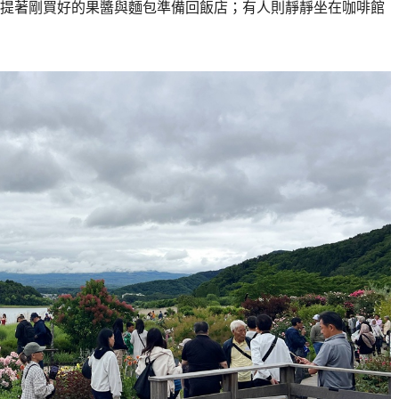
提著剛買好的果醬與麵包準備回飯店；有人則靜靜坐在咖啡館