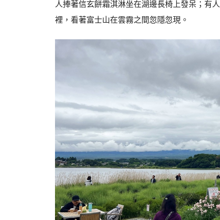
人捧著信玄餅霜淇淋坐在湖邊長椅上發呆；有人
裡，看著富士山在雲霧之間忽隱忽現。