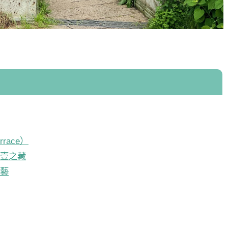
rrace）
a 壹之藏
工藝