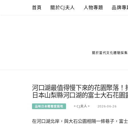
Skip
首頁
關於CJ夫人
人物專題
品牌專
to
content
關於當代文化體驗採集
河口湖最值得慢下來的花園聚落！
日本山梨縣河口湖的富士大石花園露臺 Fuji 
。CJ夫人。
2026-06-26
品味日本輕奢度假地
在河口湖北岸，與大石公園相隔一條巷子，富士