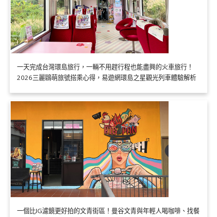
一天完成台灣環島旅行，一輛不用趕行程也能盡興的火車旅行！
2026三麗鷗萌旅號搭乘心得，易遊網環島之星觀光列車體驗解析
一個比IG濾鏡更好拍的文青街區！曼谷文青與年輕人喝咖啡、找餐