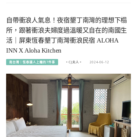
自帶衝浪人氣息！夜宿墾丁南灣的理想下榻
所，跟著衝浪夫婦度過溫暖又自在的南國生
活｜屏東恆春墾丁南灣衝浪民宿 ALOHA
INN X Aloha Kitchen
南台灣｜恆春讓人上癮的7件事
。CJ夫人。
2024-06-12