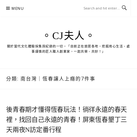
Skip
MENU
to
content
。CJ夫人。
關於當代文化體驗採集與紀錄的一切。「目前正在旅居各地，挖掘用心生活、處
事謹慎的匠人職人創業家，一起共榮、共好！」
分類:
南台灣｜恆春讓人上癮的7件事
後青春期才懂得恆春玩法！徜徉永遠的春天
裡，找回自己永遠的青春！屏東恆春墾丁三
天兩夜N訪定番行程