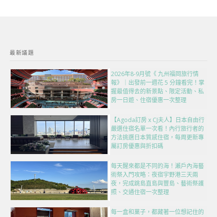
最新議題
2026年8-9月號《 九州福岡旅行情
報》｜出發前一週花 5 分鐘看完！掌
握最值得去的新景點、限定活動、私
房一日遊、住宿優惠一次整理
【Agoda訂房 x CJ夫人】日本自由行
嚴選住宿名單一次看！內行旅行者的
方法挑選日本質感住宿，每周更新專
屬訂房優惠與折扣碼
每天醒來都是不同的海！瀨戶內海藝
術祭入門攻略：夜宿宇野港三天兩
夜，完成跳島直島與豐島、藝術祭護
照、交通住宿一次整理
每一盒和菓子，都藏著一位想記住的