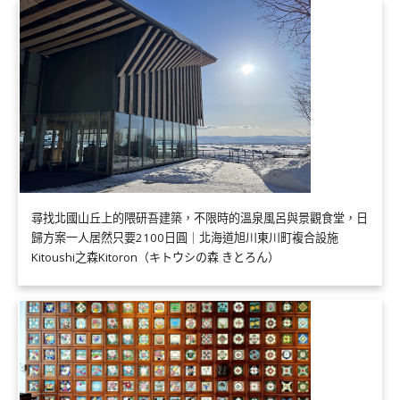
尋找北國山丘上的隈研吾建築，不限時的溫泉風呂與景觀食堂，日
歸方案一人居然只要2100日圓｜北海道旭川東川町複合設施
Kitoushi之森Kitoron（キトウシの森 きとろん）