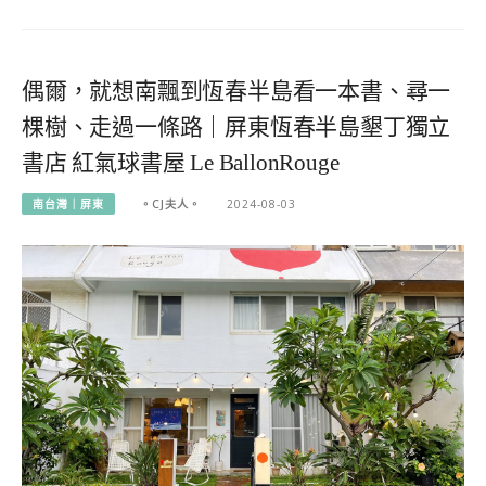
偶爾，就想南飄到恆春半島看一本書、尋一
棵樹、走過一條路｜屏東恆春半島墾丁獨立
書店 紅氣球書屋 Le BallonRouge
南台灣｜屏東
。CJ夫人。
2024-08-03