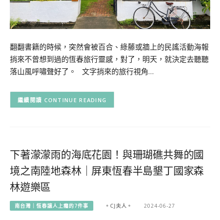
翻翻書籍的時候，突然會被百合、綠藤或牆上的民謠活動海報
捎來不曾想到過的恆春旅行靈感，對了，明天，就決定去聽聽
落山風呼嘯聲好了。 文字捎來的旅行視角…
CONTINUE READING
下著濛濛雨的海底花園！與珊瑚礁共舞的國
境之南陸地森林｜屏東恆春半島墾丁國家森
林遊樂區
南台灣｜恆春讓人上癮的7件事
。CJ夫人。
2024-06-27