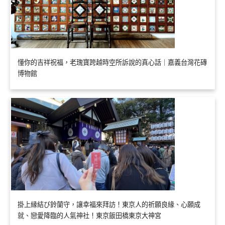
懂你的吉祥祝福，老瑰寶跨越時空所訴說的真心話｜嘉義台灣花磚
博物館
掛上縁結び鈴蘭守，讓幸福來拜訪！東京人的祈願良緣、心願成
就、戀愛降臨的人氣神社！東京飯田橋東京大神宮