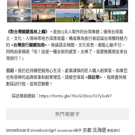
《對台灣關鍵風格上癮》
，
是由CJ夫人製作的台灣專題；運用台灣風
土、文化、人情味等地方深厚底蘊，構成專為旅行者認識台灣獨特魅力
的
<台灣旅行關鍵指南>
，無論語言隔閡、文化背景，都能心動不已，
同時由衷稱道「哇！這是一種全新的感受，太棒了，我要推薦朋友來台
灣旅行！」
目前，
我仍在持續挖掘用心生活、處事謹慎的匠人職人創業家，如果您
也有很棒的品牌故事和創業理念，請撥空填寫
<
採訪單
>
，我將盡快規
劃採訪行程，並與您聯繫！
採訪單超連結：
https://forms.gle/7KvGCEbcu7U7ySuN7
熱門關鍵字
北海道
snowboard
京都
snowboardgirl
snowboard新手
南投旅行