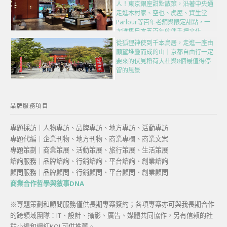
人！東京銀座甜點散策，沿著中央通
走進木村家、空也、虎屋、資生堂
Parlour等百年老舖與限定甜點，一
次匯集日本五百年的伴手禮文化
從狐狸神使到千本鳥居，走進一座由
願望堆疊而成的山｜京都自由行一定
要來的伏見稻荷大社與8個最值得停
留的風景
品牌服務項目
專題採訪｜人物專訪、品牌專訪、地方專訪、活動專訪
專題代編｜企業刊物、地方刊物、商業專欄、商業文案
專題策劃｜商業策展、活動策展、旅行策展、生活策展
諮詢服務｜品牌諮詢、行銷諮詢、平台諮詢、創業諮詢
顧問服務｜品牌顧問、行銷顧問、平台顧問、創業顧問
商業合作哲學與敘事DNA
※專題策劃和顧問服務僅供長期專案簽約；各項專案亦可與我長期合作
的跨領域團隊：IT、設計、攝影、廣告、媒體共同協作，另有信賴的社
群小編和網紅KOL可供推薦。