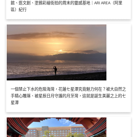
館、逛文創、塗鴉彩繪街拍的周末的靈感基地｜ARI AREA（阿里
區）紀行
一個禁止下水的危險海灣，花蓮七星潭究竟魅力何在？被大自然之
手精心雕琢、被星辰日月守護的月牙灣，這就是誕生美麗之上的七
星潭