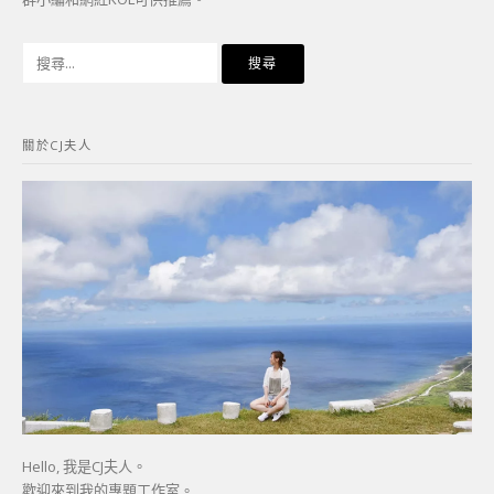
搜
尋
關
鍵
關於CJ夫人
字:
Hello, 我是CJ夫人。
歡迎來到我的專題工作室。