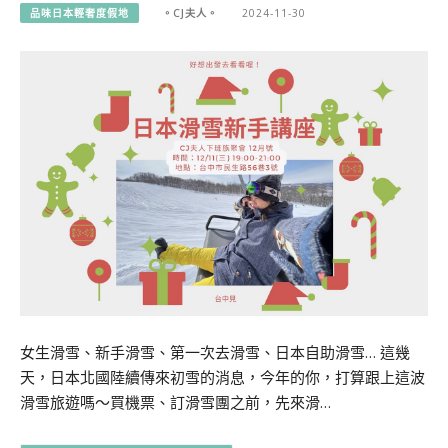
品味日本輕奢度假地
。CJ夫人。
2024-11-30
女生滑雪、新手滑雪、第一次去滑雪、日本自助滑雪… 這幾
天，日本北國陸續傳來初雪的消息，今年的你，打算跟上這波
滑雪旅遊嗎～買機票、訂滑雪團之前，先來滑…