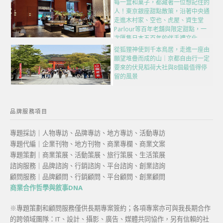
每一盒和菓子，都藏著一位想記住的
人！東京銀座甜點散策，沿著中央通
走進木村家、空也、虎屋、資生堂
Parlour等百年老舖與限定甜點，一
次匯集日本五百年的伴手禮文化
從狐狸神使到千本鳥居，走進一座由
願望堆疊而成的山｜京都自由行一定
要來的伏見稻荷大社與8個最值得停
留的風景
品牌服務項目
專題採訪｜人物專訪、品牌專訪、地方專訪、活動專訪
專題代編｜企業刊物、地方刊物、商業專欄、商業文案
專題策劃｜商業策展、活動策展、旅行策展、生活策展
諮詢服務｜品牌諮詢、行銷諮詢、平台諮詢、創業諮詢
顧問服務｜品牌顧問、行銷顧問、平台顧問、創業顧問
商業合作哲學與敘事DNA
※專題策劃和顧問服務僅供長期專案簽約；各項專案亦可與我長期合作
的跨領域團隊：IT、設計、攝影、廣告、媒體共同協作，另有信賴的社