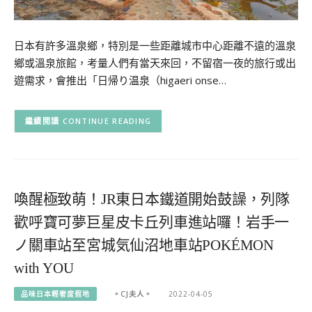
日本有許多溫泉鄉，特別是一些距離城市中心距離不遠的溫泉
鄉或溫泉旅館，考量人們有當天來回，不留宿一夜的旅行或出
遊需求，會推出「日帰り温泉（higaeri onse…
CONTINUE READING
喚醒極致萌！JR東日本鐵道開始鼓譟，列隊
歡呼寶可夢巨星皮卡丘列車進站囉！岩手一
ノ關車站至宮城気仙沼地車站POKÉMON
with YOU
品味日本輕奢度假地
。CJ夫人。
2022-04-05