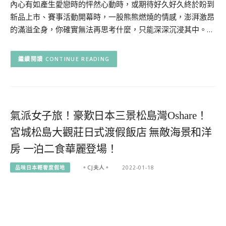
內心有如產生愛戀時的怦然心動時，或期待好久好久終於盼到
新品上市、賽事活動開幕時，一股熊熊燃燒的情感，澎湃激昂
的滿溢全身，你確實無法再思考什麼，只能深深沉浸其中。…
CONTINUE READING
氣派女子旅！豪歎日本三景松島灣Oshare！
宮城松島大觀莊日式渡假飯店 無敵海景和洋
房 一泊二食華麗登場！
品味日本輕奢度假地
。CJ夫人。
2022-01-18