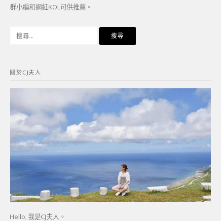
群小編和網紅KOL可供推薦。
搜
尋
關
鍵
關於CJ夫人
字:
Hello, 我是CJ夫人。