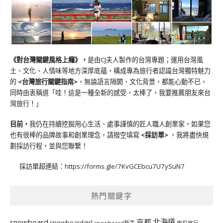
《對台灣關鍵風格上癮》
，
是由CJ夫人製作的台灣專題；運用台灣風
土、文化、人情味等地方深厚底蘊，構成專為旅行者認識台灣獨特魅力
的
<台灣旅行關鍵指南>
，無論語言隔閡、文化背景，都能心動不已，
同時由衷稱道「哇！這是一種全新的感受，太棒了，我要推薦朋友來台
灣旅行！」
目前，
我仍在持續挖掘用心生活、處事謹慎的匠人職人創業家，如果您
也有很棒的品牌故事和創業理念，請撥空填寫
<
採訪單
>
，我將盡快規
劃採訪行程，並與您聯繫！
採訪單超連結：
https://forms.gle/7KvGCEbcu7U7ySuN7
熱門關鍵字
北海道
snowboard
京都
snowboardgirl
snowboard新手
南投旅行