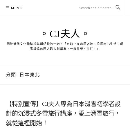
Skip
MENU
to
content
。CJ夫人。
關於當代文化體驗採集與紀錄的一切。「目前正在旅居各地，挖掘用心生活、處
事謹慎的匠人職人創業家，一起共榮、共好！」
分類:
日本東北
【特別宣傳】CJ夫人專為日本滑雪初學者設
計的沉浸式冬雪旅行講座，愛上滑雪旅行，
就從這裡開始！