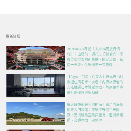
最新議題
2026年8-9月號《 九州福岡旅行情
報》｜出發前一週花 5 分鐘看完！掌
握最值得去的新景點、限定活動、私
房一日遊、住宿優惠一次整理
【Agoda訂房 x CJ夫人】日本自由行
嚴選住宿名單一次看！內行旅行者的
方法挑選日本質感住宿，每周更新專
屬訂房優惠與折扣碼
每天醒來都是不同的海！瀨戶內海藝
術祭入門攻略：夜宿宇野港三天兩
夜，完成跳島直島與豐島、藝術祭護
照、交通住宿一次整理