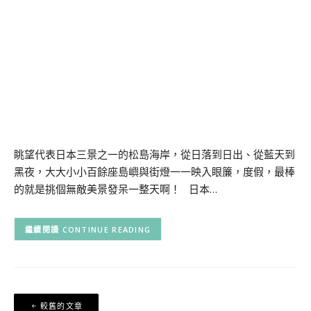
眺望代表日本三景之一的松島海岸，從日落到日出、從藍天到
黑夜，大大小小百餘座島嶼與街燈一一映入眼簾，度假，最棒
的就是挑個無敵美景發呆一整天啊！ 日本…
CONTINUE READING
文
較舊的文章