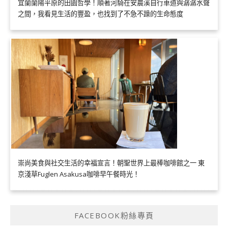
宜蘭蘭陽平原的田園哲學！順著河騎在安農溪自行車道與潺潺水聲
之間，我看見生活的豐盈，也找到了不急不躁的生命態度
崇尚美食與社交生活的幸福宣言！朝聖世界上最棒咖啡館之一 東
京淺草Fuglen Asakusa咖啡早午餐時光！
FACEBOOK粉絲專頁