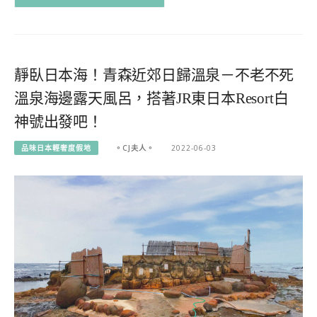
靜臥日本海！青森近郊日歸溫泉－不老不死
溫泉海邊露天風呂，搭著JR東日本Resort白
神號出發吧！
品味日本輕奢度假地
。CJ夫人。
2022-06-03