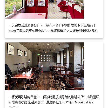
一天完成台灣環島旅行，一輛不用趕行程也能盡興的火車旅行！
2026三麗鷗萌旅號搭乘心得，易遊網環島之星觀光列車體驗解析
一杯炭燒咖啡的重量！一個被時間放慢思緒的咖啡場所｜北海道昭
和懷舊咖啡館 宮越屋珈琲（札幌円山坂下本店／Miyakoshiya
Coffee）