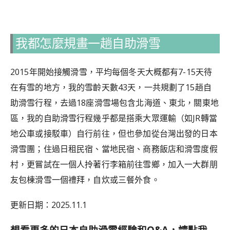
我都怎麼規畫一趟自助滑雪
2015年開始接觸滑雪，平均每個冬天大概都有7-15天待
在有雪的地方，我的雪齡天數43天，一共規劃了15趟自
助滑雪行程，去過18座滑雪場包含北海道、東北，關東地
區，我的自助滑雪行程幾乎都是搭乘大眾運輸（如JR轉當
地公車或接駁車）自行前往，但也參加從台灣出發的日本
滑雪團；住過日租民宿、當地民宿、商務飯店和滑雪度假
村，更嘗試在一個人拎著行李箱前往雪鄉，加入
一大群朋
友包棟滑雪一個禮拜，自炊或三餐外食。
更新日期：2025.11.1
想看更多的日本自助滑雪經驗和Q&A，請點我→