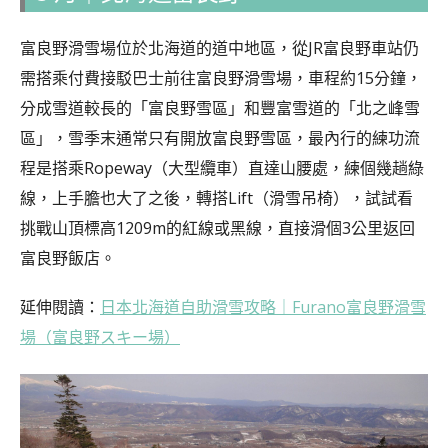
富良野滑雪場位於北海道的道中地區，從JR富良野車站仍
需搭乘付費接駁巴士前往富良野滑雪場，車程約15分鐘，
分成雪道較長的「富良野雪區」和豐富雪道的「北之峰雪
區」，雪季末通常只有開放富良野雪區，最內行的練功流
程是搭乘Ropeway（大型纜車）直達山腰處，練個幾趟綠
線，上手膽也大了之後，轉搭Lift（滑雪吊椅），試試看
挑戰山頂標高1209m的紅線或黑線，直接滑個3公里返回
富良野飯店。
延伸閱讀：
日本北海道自助滑雪攻略｜Furano富良野滑雪
場（富良野スキー場）