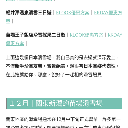
輕井澤溫泉滑雪三日遊
｜
KLOOK優惠方案
｜
KKDAY優惠方
案
｜
苗場王子飯店滑雪採果二日遊
｜
KLOOK優惠方案
｜
KKDAY
優惠方案
｜
上面這幾個日本滑雪場，我自己真的是去過就深深愛上，
不僅
新手滑雪友善
，
雪景絕美
，還很有
日本雪鄉代表性
，
在此推薦給你。那麼，說好了一起相約滑雪場見！
１２月｜關東新潟的苗場滑雪場
關東地區的滑雪場通常在12月中下旬正式營業，許多第一
次滑雪者躍躍欲試，想要搶個頭香，一次完成東京聖誕燈