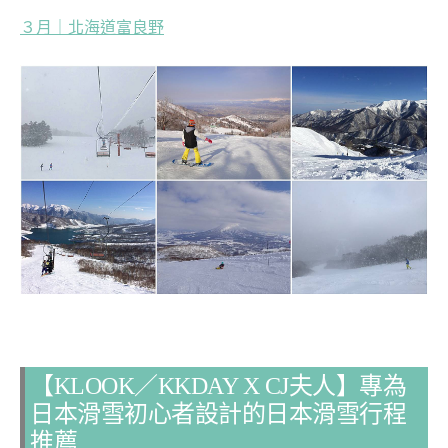
３月
｜
北海道富良野
【KLOOK／
KKDAY
X CJ夫人】
專為
日本滑雪初心者設計的
日本滑雪行程
推薦