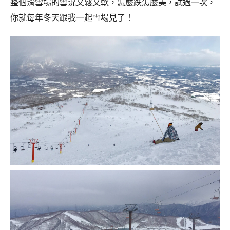
整個滑雪場的雪況又鬆又軟，怎麼跌怎麼美，試過一次，
你就每年冬天跟我一起雪場見了！