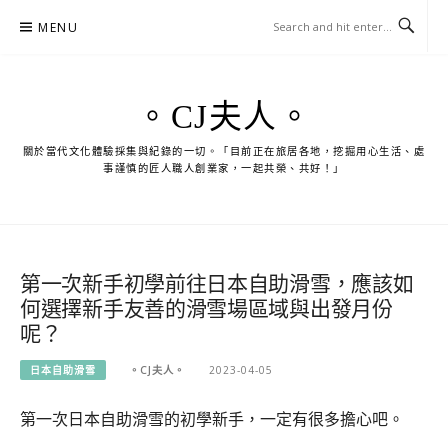
Skip
MENU
to
content
。CJ夫人。
關於當代文化體驗採集與紀錄的一切。「目前正在旅居各地，挖掘用心生活、處
事謹慎的匠人職人創業家，一起共榮、共好！」
第一次新手初學前往日本自助滑雪，應該如
何選擇新手友善的滑雪場區域與出發月份
呢？
日本自助滑雪
。CJ夫人。
2023-04-05
第一次日本自助滑雪的初學新手，一定有很多擔心吧。