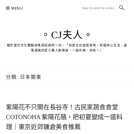
Skip
MENU
to
content
。CJ夫人。
關於當代文化體驗採集與紀錄的一切。「目前正在旅居各地，挖掘用心生活、處
事謹慎的匠人職人創業家，一起共榮、共好！」
分類:
日本關東
紫陽花不只開在長谷寺！古民家蔬食食堂
COTONOHA 紫陽花膳，把初夏變成一道料
理｜東京近郊鎌倉美食推薦