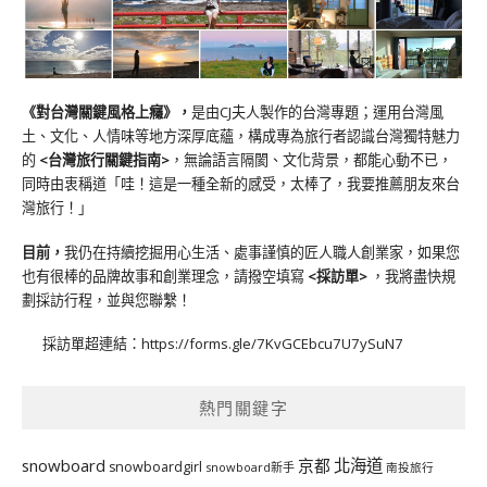
《對台灣關鍵風格上癮》
，
是由CJ夫人製作的台灣專題；運用台灣風
土、文化、人情味等地方深厚底蘊，構成專為旅行者認識台灣獨特魅力
的
<台灣旅行關鍵指南>
，無論語言隔閡、文化背景，都能心動不已，
同時由衷稱道「哇！這是一種全新的感受，太棒了，我要推薦朋友來台
灣旅行！」
目前，
我仍在持續挖掘用心生活、處事謹慎的匠人職人創業家，如果您
也有很棒的品牌故事和創業理念，請撥空填寫
<
採訪單
>
，我將盡快規
劃採訪行程，並與您聯繫！
採訪單超連結：
https://forms.gle/7KvGCEbcu7U7ySuN7
熱門關鍵字
北海道
snowboard
京都
snowboardgirl
snowboard新手
南投旅行