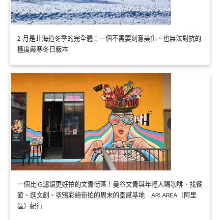
2 月是北海道冬季的完全體：一個不需要刻意美化、也無法對抗的
極度嚴寒冬日版本
一個比IG濾鏡更好拍的文青街區！曼谷文青與年輕人喝咖啡、找餐
館、逛文創、塗鴉彩繪街拍的周末的靈感基地｜ARI AREA（阿里
區）紀行