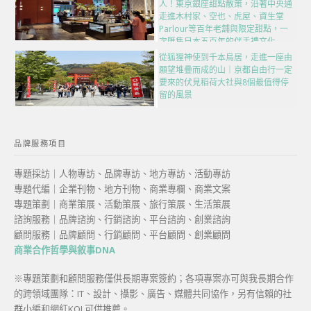
人！東京銀座甜點散策，沿著中央通
走進木村家、空也、虎屋、資生堂
Parlour等百年老舖與限定甜點，一
次匯集日本五百年的伴手禮文化
從狐狸神使到千本鳥居，走進一座由
願望堆疊而成的山｜京都自由行一定
要來的伏見稻荷大社與8個最值得停
留的風景
品牌服務項目
專題採訪｜人物專訪、品牌專訪、地方專訪、活動專訪
專題代編｜企業刊物、地方刊物、商業專欄、商業文案
專題策劃｜商業策展、活動策展、旅行策展、生活策展
諮詢服務｜品牌諮詢、行銷諮詢、平台諮詢、創業諮詢
顧問服務｜品牌顧問、行銷顧問、平台顧問、創業顧問
商業合作哲學與敘事DNA
※專題策劃和顧問服務僅供長期專案簽約；各項專案亦可與我長期合作
的跨領域團隊：IT、設計、攝影、廣告、媒體共同協作，另有信賴的社
群小編和網紅KOL可供推薦。