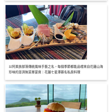
以阿美族部落傳統風味手藝之名，每個季節都能品嚐來自花蓮山海
珍味的澎湃無菜單宴席｜花蓮七星潭慕名私房料理