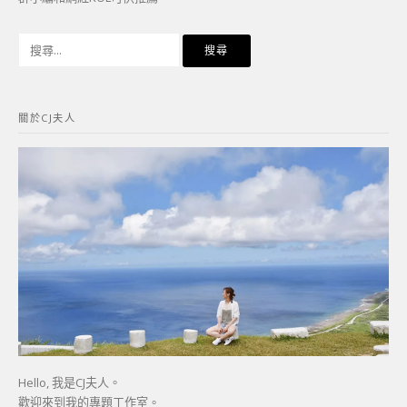
搜
尋
關
鍵
關於CJ夫人
字:
Hello, 我是CJ夫人。
歡迎來到我的專題工作室。