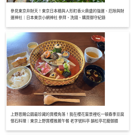
參見東京弁財天！東京日本橋與人形町香火鼎盛的強運、厄除與財
運神社｜日本東京小網神社 參拜、洗錢、購買御守紀錄
上野恩賜公園最珍藏的賞櫻角落！我在櫻花窗景裡吃一頓春季豆腐
懷石料理｜東京上野賞櫻推薦午餐 老字號料亭 韻松亭花籠御膳