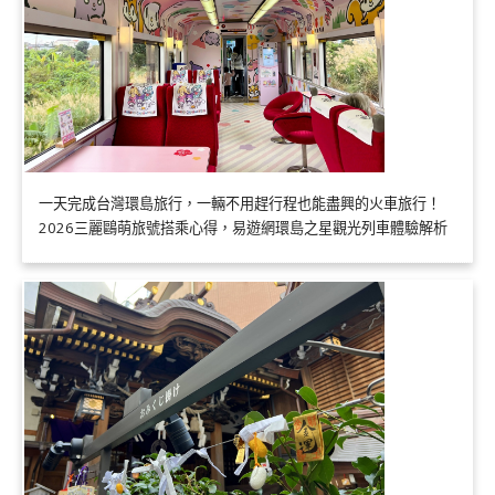
一天完成台灣環島旅行，一輛不用趕行程也能盡興的火車旅行！
2026三麗鷗萌旅號搭乘心得，易遊網環島之星觀光列車體驗解析