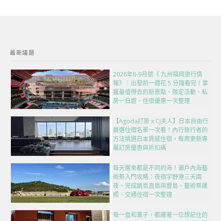
最新議題
2026年8-9月號《 九州福岡旅行情
報》｜出發前一週花 5 分鐘看完！掌
握最值得去的新景點、限定活動、私
房一日遊、住宿優惠一次整理
【Agoda訂房 x CJ夫人】日本自由行
嚴選住宿名單一次看！內行旅行者的
方法挑選日本質感住宿，每周更新專
屬訂房優惠與折扣碼
每天醒來都是不同的海！瀨戶內海藝
術祭入門攻略：夜宿宇野港三天兩
夜，完成跳島直島與豐島、藝術祭護
照、交通住宿一次整理
每一盒和菓子，都藏著一位想記住的