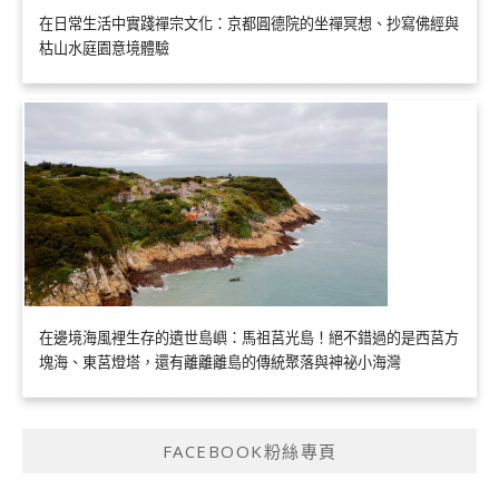
在日常生活中實踐禪宗文化：京都圓德院的坐禪冥想、抄寫佛經與
枯山水庭園意境體驗
在邊境海風裡生存的遺世島嶼：馬祖莒光島！絕不錯過的是西莒方
塊海、東莒燈塔，還有離離離島的傳統聚落與神祕小海灣
FACEBOOK粉絲專頁