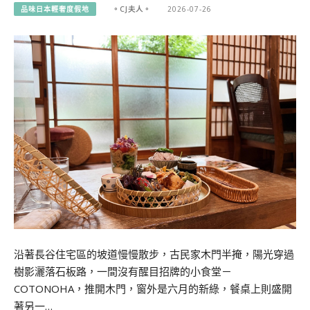
品味日本輕奢度假地
。CJ夫人。
2026-07-26
沿著長谷住宅區的坡道慢慢散步，古民家木門半掩，陽光穿過
樹影灑落石板路，一間沒有醒目招牌的小食堂－
COTONOHA，推開木門，窗外是六月的新綠，餐桌上則盛開
著另一…