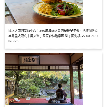
國境之南的景觀中心！360度玻璃環景的秘境早午餐，把整個恆春
半島盡收眼底｜屏東墾丁國家森林遊樂區 墾丁觀海樓GADUGADU
Brunch