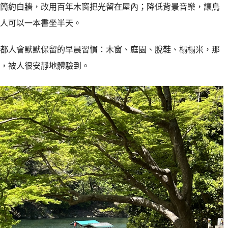
簡約白牆，改用百年木窗把光留在屋內；降低背景音樂，讓鳥
人可以一本書坐半天。
都人會默默保留的早晨習慣：木窗、庭園、脫鞋、榻榻米，那
，被人很安靜地體驗到。