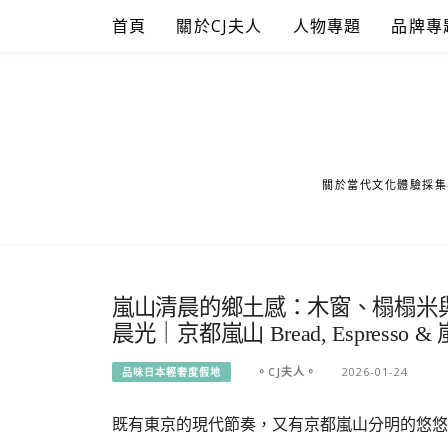
Skip
首頁
關於CJ夫人
人物專題
品牌專
to
content
關於當代文化體驗採集
嵐山清晨的鄉土感：木窗、榻榻米與
晨光｜京都嵐山 Bread, Espresso 
。CJ夫人。
2026-01-24
品味日本輕奢度假地
既有東京的現代節奏，又有京都嵐山分明的悠悠