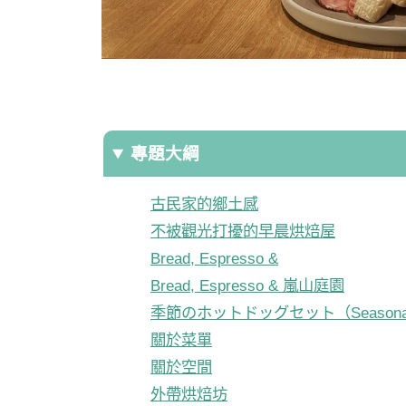
專題大綱
古民家的鄉土感
不被觀光打擾的早晨烘焙屋
Bread, Espresso &
Bread, Espresso & 嵐山庭園
季節のホットドッグセット（Seasonal ho
關於菜單
關於空間
外帶烘焙坊