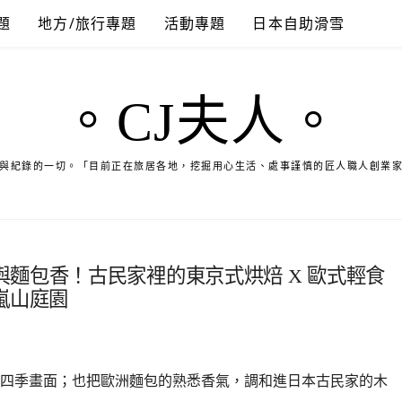
題
地方/旅行專題
活動專題
日本自助滑雪
。CJ夫人。
與紀錄的一切。「目前正在旅居各地，挖掘用心生活、處事謹慎的匠人職人創業
麵包香！古民家裡的東京式烘焙 X 歐式輕食
& 嵐山庭園
四季畫面；也把歐洲麵包的熟悉香氣，調和進日本古民家的木