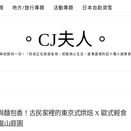
題
地方/旅行專題
活動專題
日本自助滑雪
。CJ夫人。
與紀錄的一切。「目前正在旅居各地，挖掘用心生活、處事謹慎的匠人職人創業
麵包香！古民家裡的東京式烘焙 X 歐式輕食
& 嵐山庭園