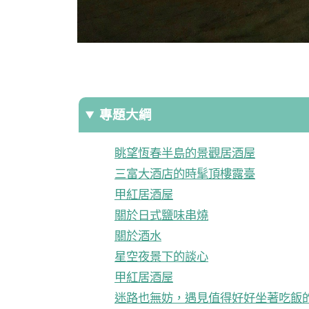
專題大綱
眺望恆春半島的景觀居酒屋
三富大酒店的時髦頂樓露臺
甲紅居酒屋
關於日式鹽味串燒
關於酒水
星空夜景下的談心
甲紅居酒屋
迷路也無妨，遇見值得好好坐著吃飯