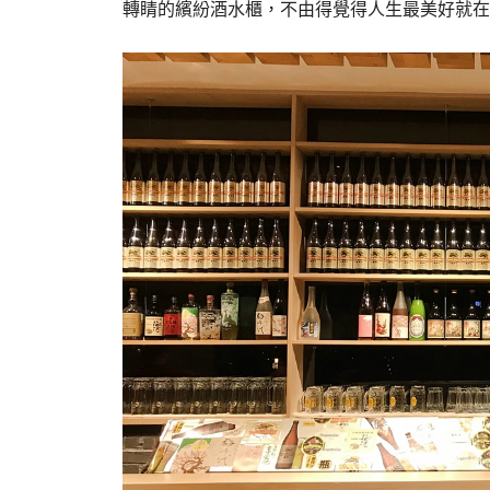
轉睛的繽紛酒水櫃，不由得覺得人生最美好就在