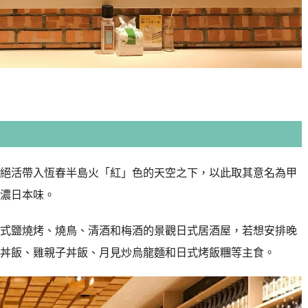
絕活帶入恆春半島火「紅」色的天空之下，以此取其意名為甲
濃日本味。
式鹽燒烤、燒鳥、清酒和梅酒的景觀日式居酒屋，若想安排晚
丼飯、雞親子丼飯、月見炒烏龍麵和日式烤飯糰等主食。