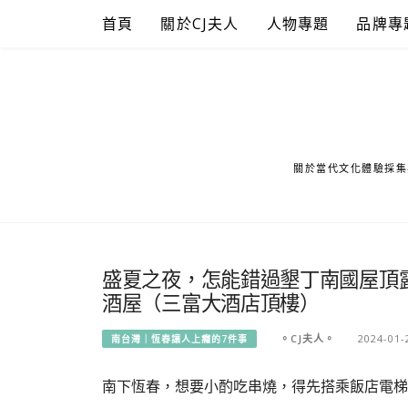
Skip
首頁
關於CJ夫人
人物專題
品牌專
to
content
關於當代文化體驗採集
盛夏之夜，怎能錯過墾丁南國屋頂
酒屋（三富大酒店頂樓）
。CJ夫人。
2024-01-
南台灣｜恆春讓人上癮的7件事
南下恆春，想要小酌吃串燒，得先搭乘飯店電梯