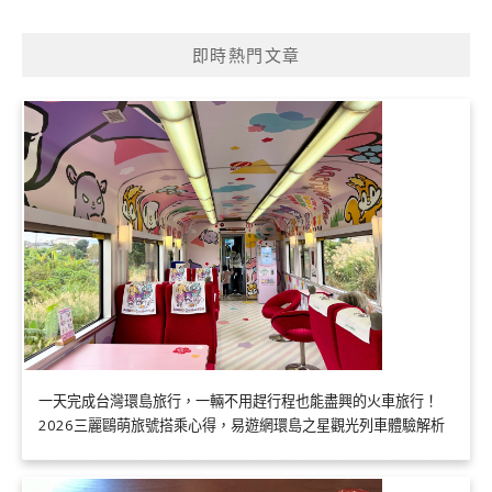
即時熱門文章
一天完成台灣環島旅行，一輛不用趕行程也能盡興的火車旅行！
2026三麗鷗萌旅號搭乘心得，易遊網環島之星觀光列車體驗解析