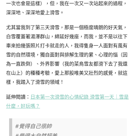
一次也會是這樣），但，我在一次又一次站起來的過程，
深深地、深深地愛上滑雪。
尤其當我到了第三天滑雪，那是一個極度晴朗的好天氣，
白雪覆蓋著湯澤群山，綿延好幾座，而我，並不是以往下
車來拍幾張照片打卡就走的人，我得隻身一人面對有風有
雪的自然環境，獨自面對與排解生理的累、心理的惱（因
為一直跌倒）、外界影響（我的菜鳥雪友都滑下去了我還
在山上）的種種考驗，愛上那股唯美又壯烈的感覺，就這
樣，我踏入了滑雪的領域！
延伸閱讀：
日本第一次滑雪的心情紀錄 滑雪第一天｜雪是
什麼，好玩嗎？
#覺得自己很帥
#覺得大自然超美