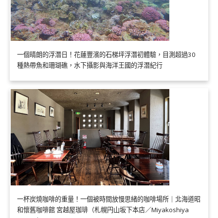
一個晴朗的浮潛日！花蓮豐濱的石梯坪浮潛初體驗，目測超過30
種熱帶魚和珊瑚礁，水下攝影與海洋王國的浮潛紀行
一杯炭燒咖啡的重量！一個被時間放慢思緒的咖啡場所｜北海道昭
和懷舊咖啡館 宮越屋珈琲（札幌円山坂下本店／Miyakoshiya