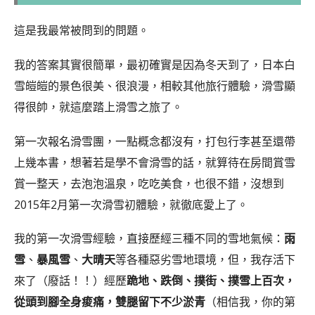
這是我最常被問到的問題。
我的答案其實很簡單，最初確實是因為冬天到了，日本白
雪皚皚的景色很美、很浪漫，相較其他旅行體驗，滑雪顯
得很帥，就這麼踏上滑雪之旅了。
第一次報名滑雪團，一點概念都沒有，打包行李甚至還帶
上幾本書，想著若是學不會滑雪的話，就算待在房間賞雪
賞一整天，去泡泡溫泉，吃吃美食，也很不錯，沒想到
2015年2月第一次滑雪初體驗，就徹底愛上了。
我的第一次滑雪經驗，直接歷經三種不同的雪地氣候：
雨
雪
、
暴風雪
、
大晴天
等各種惡劣雪地環境，但，我存活下
來了（廢話！！）經歷
跪地、跌倒、撲街、撲雪上百次，
從頭到腳全身痠痛，雙腿留下不少淤青
（相信我，你的第