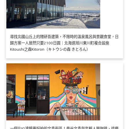
尋找北國山丘上的隈研吾建築，不限時的溫泉風呂與景觀食堂，日
歸方案一人居然只要2100日圓｜北海道旭川東川町複合設施
Kitoushi之森Kitoron（キトウシの森 きとろん）
一個比IG濾鏡更好拍的文青街區！曼谷文青與年輕人喝咖啡、找餐