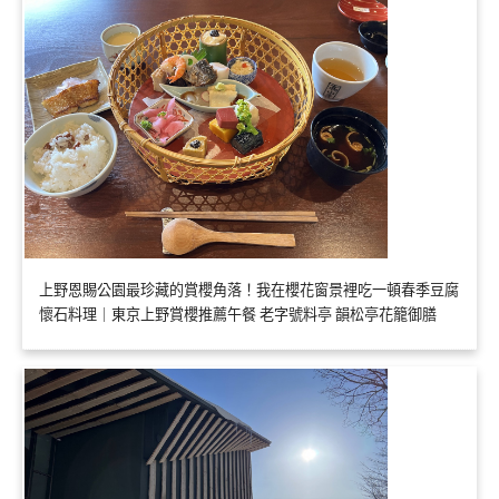
上野恩賜公園最珍藏的賞櫻角落！我在櫻花窗景裡吃一頓春季豆腐
懷石料理｜東京上野賞櫻推薦午餐 老字號料亭 韻松亭花籠御膳