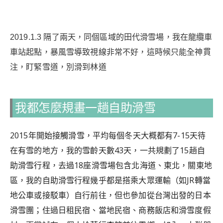
2019.1.3 隔了兩天，同個區域的田代滑雪場，我在龍纜車
車站起點，暴風雪導致視線非常不好，這時候只能全神貫
注，盯緊雪道，別滑到林道
我都怎麼規畫一趟自助滑雪
2015年開始接觸滑雪，平均每個冬天大概都有7-15天待
在有雪的地方，我的雪齡天數43天，一共規劃了15趟自
助滑雪行程，去過18座滑雪場包含北海道、東北，關東地
區，我的自助滑雪行程幾乎都是搭乘大眾運輸（如JR轉當
地公車或接駁車）自行前往，但也參加從台灣出發的日本
滑雪團；住過日租民宿、當地民宿、商務飯店和滑雪度假