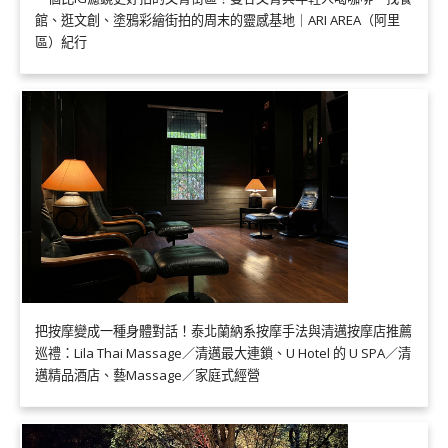
館、逛文創、塗鴉彩繪街拍的周末的靈感基地｜ARI AREA（阿里
區）紀行
把按摩變成一種身體對話！泰北蘭納系按摩手法與清邁按摩店推薦
巡禮：Lila Thai Massage／清邁最大連鎖、U Hotel 的 U SPA／清
邁精品酒店、藝Massage／家庭式經營