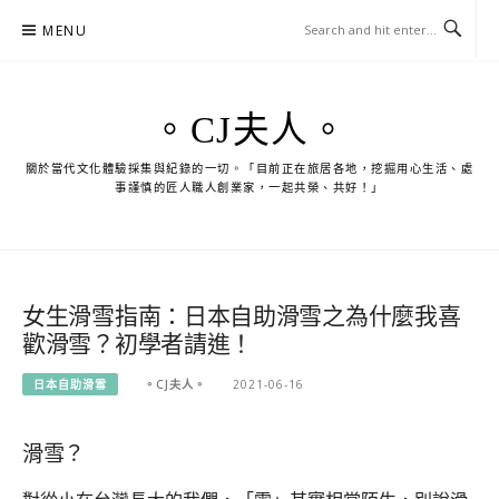
Skip
MENU
to
content
。CJ夫人。
關於當代文化體驗採集與紀錄的一切。「目前正在旅居各地，挖掘用心生活、處
事謹慎的匠人職人創業家，一起共榮、共好！」
女生滑雪指南：日本自助滑雪之為什麼我喜
歡滑雪？初學者請進！
日本自助滑雪
。CJ夫人。
2021-06-16
滑雪？