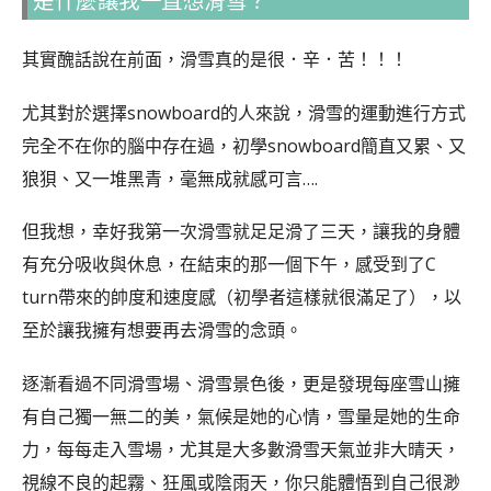
是什麼讓我一直想滑雪？
其實醜話說在前面，滑雪真的是很．辛．苦！！！
尤其對於選擇snowboard的人來說，滑雪的運動進行方式
完全不在你的腦中存在過，初學snowboard簡直又累、又
狼狽、又一堆黑青，毫無成就感可言….
但我想，幸好我第一次滑雪就足足滑了三天，讓我的身體
有充分吸收與休息，在結束的那一個下午，感受到了C
turn帶來的帥度和速度感（初學者這樣就很滿足了），以
至於讓我擁有想要再去滑雪的念頭。
逐漸看過不同滑雪場、滑雪景色後，更是發現每座雪山擁
有自己獨一無二的美，氣候是她的心情，雪量是她的生命
力，每每走入雪場，尤其是大多數滑雪天氣並非大晴天，
視線不良的起霧、狂風或陰雨天，你只能體悟到自己很渺