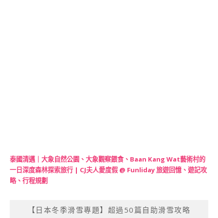
泰國清邁｜大象自然公園、大象觀察餵食、Baan Kang Wat藝術村的
一日深度森林探索旅行 | CJ夫人愛度假 @ Funliday 旅遊回憶、遊記攻
略、行程規劃
【日本冬季滑雪專題】超過50篇自助滑雪攻略