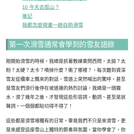
10 今天去逛山？
後記
我都怎麼規畫一趟自助滑雪
第一次滑雪通常會學到的雪友語錄
剛開始滑雪的時候，我總是抓著教練東問西問，太拋？太
粉？太硬？太卡？噴掉什麼？衝了哪裡？，每次聽到資深
雪友從纜車上飄來的對話、雪道上突然喊出的驚呼，甚至
是雪友們滑行後停在坡道邊的熱烈討論，我總是一頭霧
水，滑了幾年之後，才發現這些形容詞、動詞、甚至是狀
聲詞，一個個都貼切得不得了！
這些都是滑雪場獨有的日常，畢竟我們不只是來滑雪，更
是來感受這座雪山上獨特的節奏與氛圍，當你學會了，你