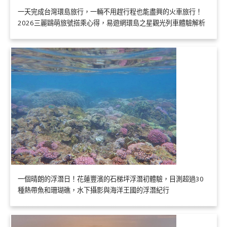
一天完成台灣環島旅行，一輛不用趕行程也能盡興的火車旅行！
2026三麗鷗萌旅號搭乘心得，易遊網環島之星觀光列車體驗解析
一個晴朗的浮潛日！花蓮豐濱的石梯坪浮潛初體驗，目測超過30
種熱帶魚和珊瑚礁，水下攝影與海洋王國的浮潛紀行