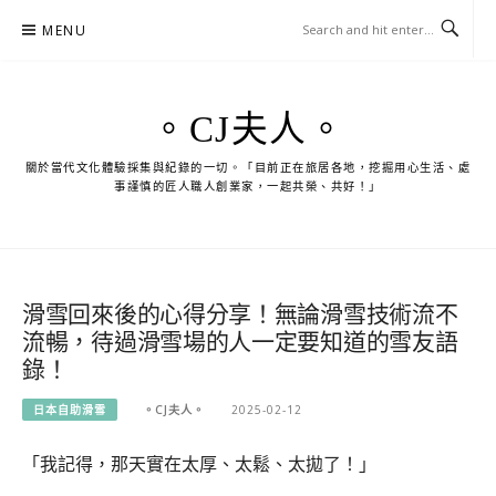
Skip
MENU
to
content
。CJ夫人。
關於當代文化體驗採集與紀錄的一切。「目前正在旅居各地，挖掘用心生活、處
事謹慎的匠人職人創業家，一起共榮、共好！」
滑雪回來後的心得分享！無論滑雪技術流不
流暢，待過滑雪場的人一定要知道的雪友語
錄！
日本自助滑雪
。CJ夫人。
2025-02-12
「我記得，那天實在太厚、太鬆、太拋了！」