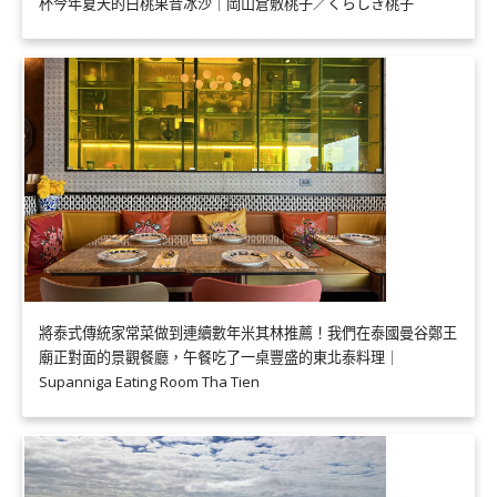
杯今年夏天的白桃果昔冰沙｜岡山倉敷桃子／くらしき桃子
將泰式傳統家常菜做到連續數年米其林推薦！我們在泰國曼谷鄭王
廟正對面的景觀餐廳，午餐吃了一桌豐盛的東北泰料理｜
Supanniga Eating Room Tha Tien