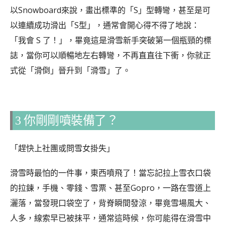
以Snowboard來說，畫出標準的「S」型轉彎，甚至是可
以連續成功滑出「S型」，通常會開心得不得了地說：
「我會 S 了！」，畢竟這是滑雪新手突破第一個瓶頸的標
誌，當你可以順暢地左右轉彎，不再直直往下衝，你就正
式從「滑倒」晉升到「滑雪」了。
3 你剛剛噴裝備了？
「趕快上社團或問雪女掛失」
滑雪時最怕的一件事，東西噴飛了！當忘記拉上雪衣口袋
的拉鍊，手機、零錢、雪票、甚至Gopro，一路在雪道上
灑落，當發現口袋空了，背脊瞬間發涼，畢竟雪場風大、
人多，線索早已被抹平，通常這時候，你可能得在滑雪中