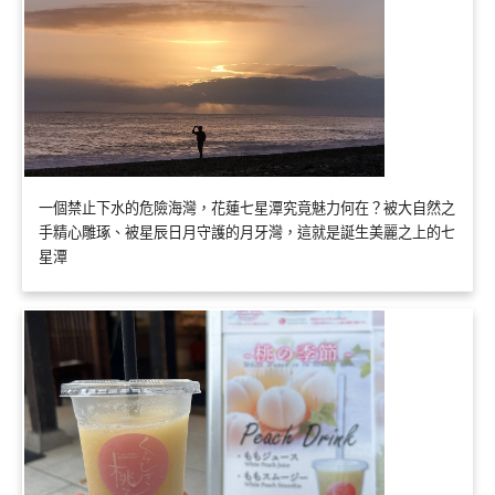
一個禁止下水的危險海灣，花蓮七星潭究竟魅力何在？被大自然之
手精心雕琢、被星辰日月守護的月牙灣，這就是誕生美麗之上的七
星潭