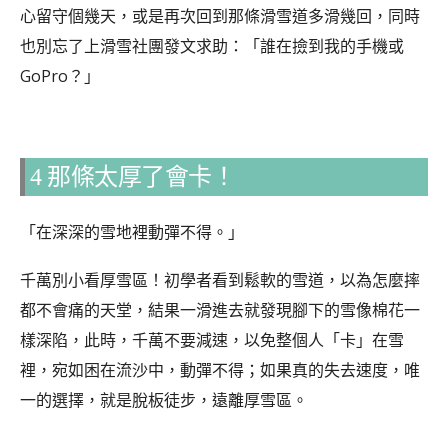
心留守個幾天，或是再次回到那條滑雪道多滑幾回，同時
也別忘了上滑雪社團發文求助：「誰在撿到我的手機或
GoPro？」
4 那條太厚了會卡！
「在深深的雪地裡動彈不得。」
千萬別小看厚雪區！初學者看到鬆軟的雪道，以為怎麼摔
都不會痛的天堂，結果一滑進去就發現腳下的雪像棉花一
樣深陷，此時，千萬不要減速，以免整個人「卡」在雪
裡，宛如困在流沙中，動彈不得；如果真的失去速度，唯
一的選擇，就是脫板徒步，遠離厚雪區。