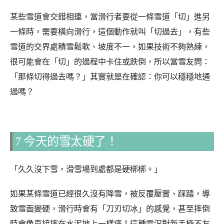
某些雪道會交錯相連，當滑行者要從一條雪道「切」進另
一條時，需要橫向滑行，這個動作就叫「切過去」，有些
雪道的交界處積雪鬆軟、坡度不一，如果技術不夠熟練，
很可能會在「切」的過程中卡住或跌倒，所以當雪友問：
「那條切得過去嗎？」其實就是在確認：你可以穩穩地通
過嗎？
7 今天的雪太硬了！
「久久沒下雪，滑雪場到處都是硬梆梆。」
如果某條雪道已經很久沒有降雪，被反覆壓實、踩踏，導
致雪面變硬，滑行時會有「刀刃切冰」的感覺，甚至摔倒
時會像直接摔在水泥地上一樣痛！這種雪況對新手極不友