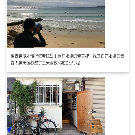
後青春期才懂得恆春玩法！徜徉永遠的春天裡，找回自己永遠的青
春！屏東恆春墾丁三天兩夜N訪定番行程