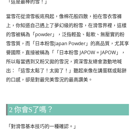
「這是最棒的雪！」
當雪花從滑雪板底飛起，像棉花般四散，拍在雪衣雪褲
上，你知道自己遇上了夢幻級的粉雪，在滑雪界裡，這樣
的雪被稱為「powder」，泛指輕盈、鬆軟、無壓實的粉
雪雪質，而「日本粉雪Japan Powder」的高品質，尤其享
譽國際，直接被稱為「「日本粉雪 JAPOW = JAPOW」，
所以每當遇到又粉又拋的雪況，資深雪友總會激動地喊
出：「這雪太鬆了！太拋了！」聽起來像在講蛋糕或鬆餅
的口感，卻是對最完美雪況的最高讚美。
2 你會S了嗎？
「對滑雪基本技巧的一種確認。」