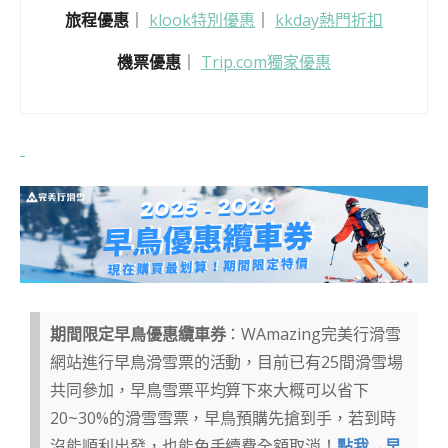
旅程優惠
｜
klook特別優惠
｜
kkday熱門折扣
機票優惠
｜
Trip.com獨家優惠
期間限定早鳥優惠纜車券
：WAmazing完美行滑雪
網站進行早鳥滑雪票的活動，目前已有25間滑雪場
共同參加，早鳥雪票平均算下來大概可以省下
20~30%的滑雪雪票，早鳥預購先搶到手，若到時
沒能順利出發，也能免手續費全額取消！
點我→早