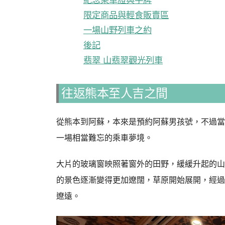
紀念乘車證與手牌
限定商品與輕食販賣區
一場山野列車之約
後記
翡翠 山翡翠觀光列車
往返熊本至人吉之間
從熊本到阿蘇，本來是預約阿蘇男孩號，不過當
一場相當難忘的乘車夢境。
大片的玻璃窗映照著窗外的田野，緩緩升起的山
的景色逐漸變得更加遼闊，草原開始展開，經過
遼遠。