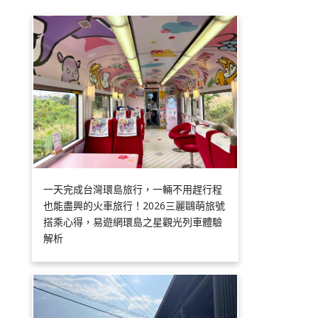
一天完成台灣環島旅行，一輛不用趕行程
也能盡興的火車旅行！2026三麗鷗萌旅號
搭乘心得，易遊網環島之星觀光列車體驗
解析