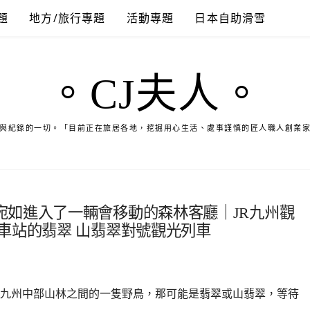
題
地方/旅行專題
活動專題
日本自助滑雪
。CJ夫人。
與紀錄的一切。「目前正在旅居各地，挖掘用心生活、處事謹慎的匠人職人創業
宛如進入了一輛會移動的森林客廳｜JR九州觀
車站的翡翠 山翡翠對號觀光列車
九州中部山林之間的一隻野鳥，那可能是翡翠或山翡翠，等待