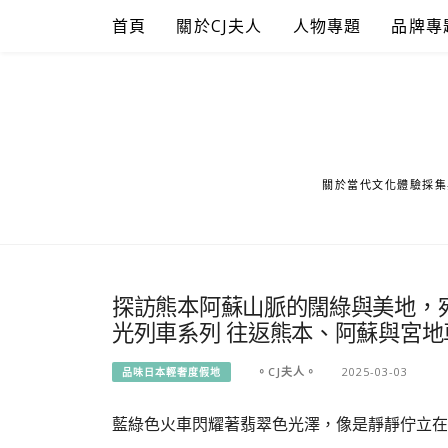
Skip
首頁
關於CJ夫人
人物專題
品牌專
to
content
關於當代文化體驗採集
探訪熊本阿蘇山脈的闊綠與美地，
光列車系列 往返熊本、阿蘇與宮地
。CJ夫人。
2025-03-03
品味日本輕奢度假地
藍綠色火車閃耀著翡翠色光澤，像是靜靜佇立在