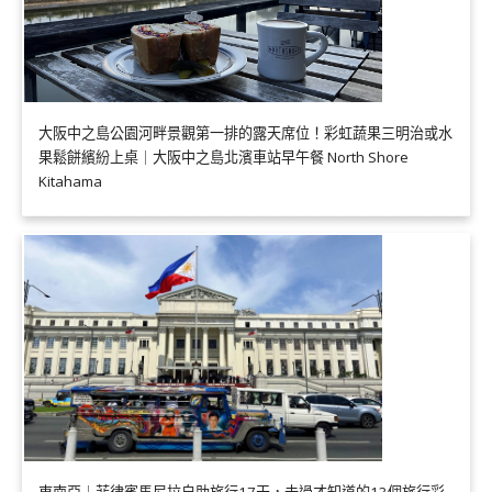
大阪中之島公園河畔景觀第一排的露天席位！彩虹蔬果三明治或水
果鬆餅繽紛上桌｜大阪中之島北濱車站早午餐 North Shore
Kitahama
東南亞｜菲律賓馬尼拉自助旅行17天，去過才知道的13個旅行彩