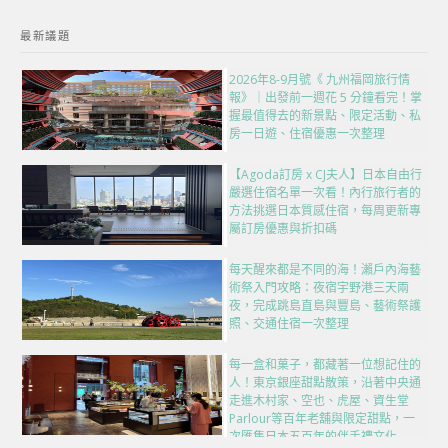
最新議題
2026年8-9月號《 九州福岡旅行情
報》｜出發前一週花 5 分鐘看完！掌
握最值得去的新景點、限定活動、私
房一日遊、住宿優惠一次整理
【Agoda訂房 x CJ夫人】日本自由行
嚴選住宿名單一次看！內行旅行者的
方法挑選日本質感住宿，每周更新專
屬訂房優惠與折扣碼
每天醒來都是不同的海！瀨戶內海藝
術祭入門攻略：夜宿宇野港三天兩
夜，完成跳島直島與豐島、藝術祭護
照、交通住宿一次整理
每一盒和菓子，都藏著一位想記住的
人！東京銀座甜點散策，沿著中央通
走進木村家、空也、虎屋、資生堂
Parlour等百年老舖與限定甜點，一
次匯集日本五百年的伴手禮文化