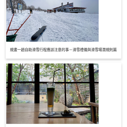
規畫一趟自助滑雪行程應該注意的事－滑雪禮儀與滑雪場潛規則篇