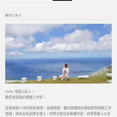
關
鍵
關於CJ夫人
字:
Hello, 我是CJ夫人。
歡迎來到我的專題工作室。
從事超過15年的新創事業、品牌營銷、數位媒體與社群經營等相關工作
領域，現為自有品牌主理人，同時也是自由專欄作家、商業策展人以及