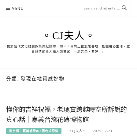
Skip
MENU
to
content
。CJ夫人。
關於當代文化體驗採集與紀錄的一切。「目前正在旅居各地，挖掘用心生活、處
事謹慎的匠人職人創業家，一起共榮、共好！」
分類:
發現在地質感好物
懂你的吉祥祝福，老瑰寶跨越時空所訴說的
真心話｜嘉義台灣花磚博物館
南台灣｜嘉義訴說的8個台式記憶
。CJ夫人。
2025-12-21