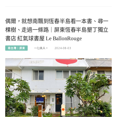
偶爾，就想南飄到恆春半島看一本書、尋一
棵樹、走過一條路｜屏東恆春半島墾丁獨立
書店 紅氣球書屋 Le BallonRouge
南台灣｜屏東
。CJ夫人。
2024-08-03