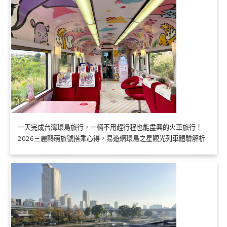
一天完成台灣環島旅行，一輛不用趕行程也能盡興的火車旅行！
2026三麗鷗萌旅號搭乘心得，易遊網環島之星觀光列車體驗解析