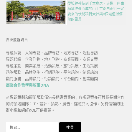
從狐狸神使到千本鳥居，走進一座由
願望堆疊而成的山｜京都自由行一定
要來的伏見稻荷大社與8個最值得停
留的風景
品牌服務項目
專題採訪｜人物專訪、品牌專訪、地方專訪、活動專訪
專題代編｜企業刊物、地方刊物、商業專欄、商業文案
專題策劃｜商業策展、活動策展、旅行策展、生活策展
諮詢服務｜品牌諮詢、行銷諮詢、平台諮詢、創業諮詢
顧問服務｜品牌顧問、行銷顧問、平台顧問、創業顧問
商業合作哲學與敘事DNA
※專題策劃和顧問服務僅供長期專案簽約；各項專案亦可與我長期合作
的跨領域團隊：IT、設計、攝影、廣告、媒體共同協作，另有信賴的社
群小編和網紅KOL可供推薦。
搜
尋