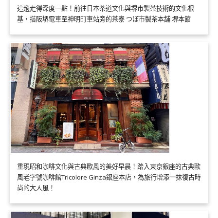
這趟走得深度一點！前往日本茶道文化與堺市製茶技術的文化根
基，搭阪堺電車至神明町車站旁的茶寮 つぼ市製茶本舗 堺本館
重現昭和咖啡文化與古典歐風的美好早晨！踏入東京銀座的古典歐
風老字號咖啡館Tricolore Ginza銀座本店，為旅行增添一抹復古時
尚的大人風！