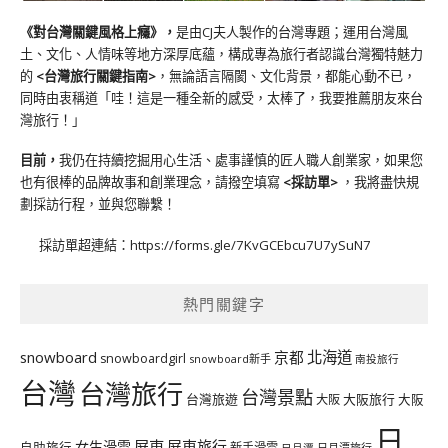
《對台灣關鍵風格上癮》
，
是由CJ夫人製作的台灣專題；運用台灣風
土、文化、人情味等地方深厚底蘊，構成專為旅行者認識台灣獨特魅力
的
<台灣旅行關鍵指南>
，無論語言隔閡、文化背景，都能心動不已，
同時由衷稱道「哇！這是一種全新的感受，太棒了，我要推薦朋友來台
灣旅行！」
目前，
我仍在持續挖掘用心生活、處事謹慎的匠人職人創業家，如果您
也有很棒的品牌故事和創業理念，請撥空填寫
<
採訪單
>
，我將盡快規
劃採訪行程，並與您聯繫！
採訪單超連結：
https://forms.gle/7KvGCEbcu7U7ySuN7
熱門關鍵字
北海道
snowboard
京都
snowboardgirl
snowboard新手
南投旅行
台灣
台灣旅行
台灣景點
台灣旅遊
大阪旅行
大阪
大阪
日
屏東
屏東旅行
女生滑雪
自助旅行
新手滑雪
日月潭旅行