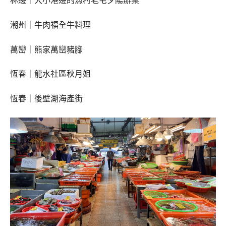
林邊｜大小港邊的漁村老宅夕陽辦桌
潮州｜牛肉福全牛料理
萬巒｜熊家萬巒豬腳
恆春｜龍水社區秋月姐
恆春｜後壁湖海產街