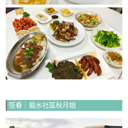
恆春｜龍水社區秋月姐