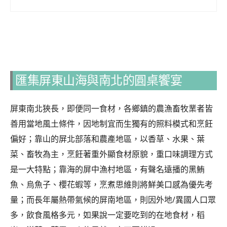
匯集屏東
山海與
南北的圓桌饗宴
屏東南北狹長，即便同一食材，各鄉鎮的農漁畜牧業者皆
善用當地風土條件，因地制宜而生獨有的照料模式和烹飪
偏好；靠山的屏北部落和農產地區，以香草、水果、葉
菜、畜牧為主，烹飪著重外顯食材原貌，重口味調理方式
是一大特點；靠海的屏中漁村地區，有聲名遠播的黑鮪
魚、烏魚子、櫻花蝦等，烹煮思維則將鮮美口感為優先考
量；而長年屬熱帶氣候的屏南地區，則因外地/異國人口眾
多，飲食風格多元，如果說一定要吃到的在地食材，稻