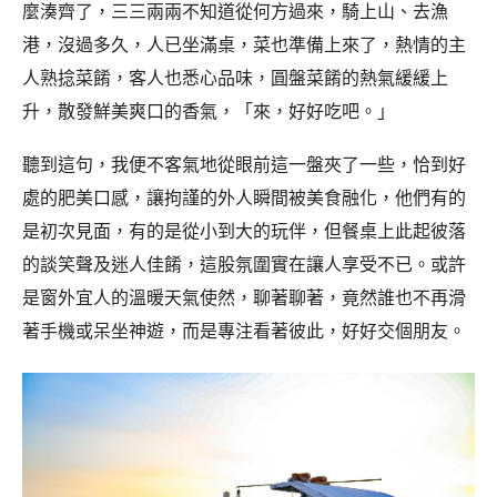
麼湊齊了，三三兩兩不知道從何方過來，騎上山、去漁
港，沒過多久，人已坐滿桌，菜也準備上來了，熱情的主
人熟捻菜餚，客人也悉心品味，圓盤菜餚的熱氣緩緩上
升，散發鮮美爽口的香氣，「來，好好吃吧。」
聽到這句，我便不客氣地從眼前這一盤夾了一些，恰到好
處的肥美口感，讓拘謹的外人瞬間被美食融化，他們有的
是初次見面，有的是從小到大的玩伴，但餐桌上此起彼落
的談笑聲及迷人佳餚，這股氛圍實在讓人享受不已。或許
是窗外宜人的溫暖天氣使然，聊著聊著，竟然誰也不再滑
著手機或呆坐神遊，而是專注看著彼此，好好交個朋友。