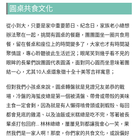
圓桌共食文化
從小到大，只要是家中重要節日、紀念日，家族老小總想
辦法聚在一起，挑間有圓桌的餐廳，團團圍坐一圈共食用
餐，留在餐桌和座位上的時間變多了，大家也才有時間凝
聚情誼，專心聆聽彼此生活近況；眼尾笑到幾乎看不見的
眼眸的長輩們說團圓代表圓滿，面對同心圓而坐意味著團
結一心，尤其10人桌還象徵十全十美等吉祥寓意；
但對我們小孩桌來說，圓桌轉盤就是見證兄友弟恭的戰
場，冷盤的海蜇皮總是第一個被清盤、帶骨或帶殼的美味
主食一定會剩，因為就是有人懶得啃骨頭或剝蝦殼、每回
都會見底的雞湯、以及油飯或米糕總是吃不完，等著被長
輩桌打包回府… 林林總總，屢屢見到都讓我會心一笑，果
然我們是一家人啊！那麼，你們家的共食文化，或說偏好