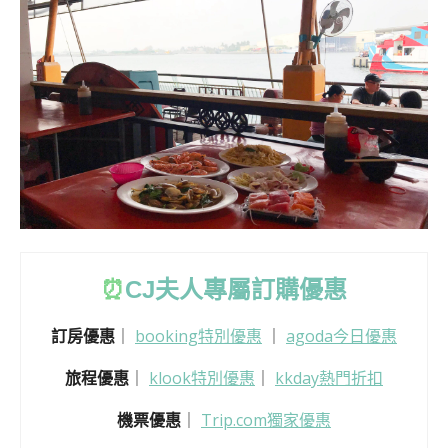
⏰
CJ
夫人專屬訂購優惠
訂房優惠
｜
booking特別優惠
｜
agoda今日優惠
旅程優惠
｜
klook特別優惠
｜
kkday熱門折扣
機票優惠
｜
Trip.com獨家優惠