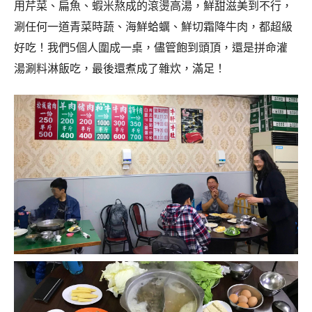
用芹菜、扁魚、蝦米熬成的滾燙高湯，鮮甜滋美到不行，
涮任何一道青菜時蔬、海鮮蛤蠣、鮮切霜降牛肉，都超級
好吃！我們5個人圍成一桌，儘管飽到頭頂，還是拼命灌
湯涮料淋飯吃，最後還煮成了雜炊，滿足！