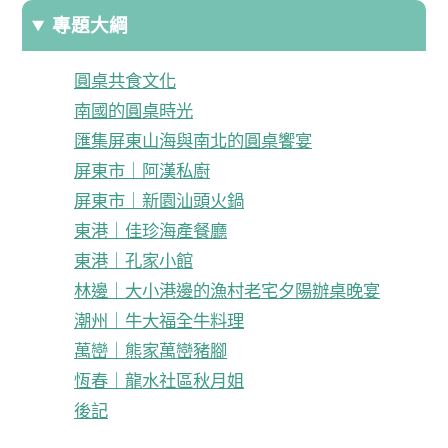
專題大綱
圓桌共食文化
南國的圓桌時光
匯集屏東山海與南北的圓桌饗宴
屏東市｜阿漢私廚
屏東市｜新園汕頭火鍋
東港｜佳珍海產餐廳
東港｜孔家小館
林邊｜大小港邊的漁村老宅夕陽辦桌晚宴
潮州｜牛大福全牛料理
萬巒｜熊家萬巒豬腳
恆春｜龍水社區秋月姐
後記