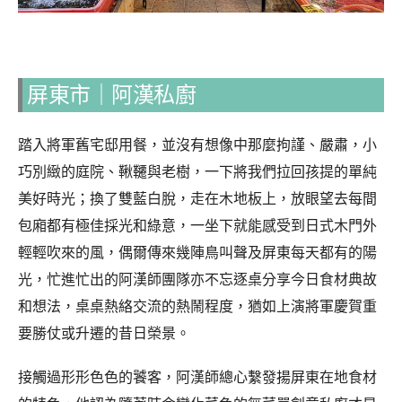
屏東市
｜
阿漢私廚
踏入將軍舊宅邸用餐，並沒有想像中那麼拘謹、嚴肅，小
巧別緻的庭院、鞦韆與老樹，一下將我們拉回孩提的單純
美好時光；換了雙藍白脫，走在木地板上，放眼望去每間
包廂都有極佳採光和綠意，一坐下就能感受到日式木門外
輕輕吹來的風，偶爾傳來幾陣鳥叫聲及屏東每天都有的陽
光，忙進忙出的阿漢師團隊亦不忘逐桌分享今日食材典故
和想法，桌桌熱絡交流的熱鬧程度，猶如上演將軍慶賀重
要勝仗或升遷的昔日榮景。
接觸過形形色色的饕客，阿漢師總心繫發揚屏東在地食材