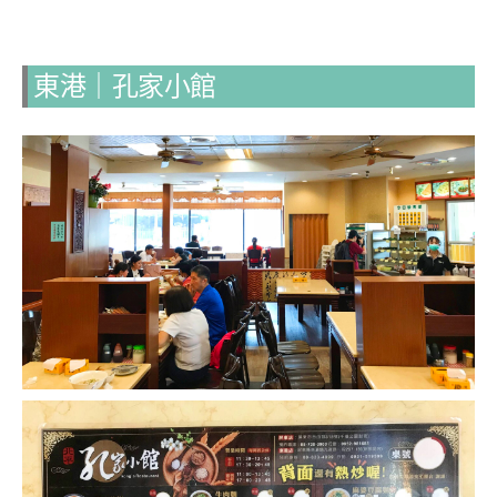
東港
｜
孔家小館