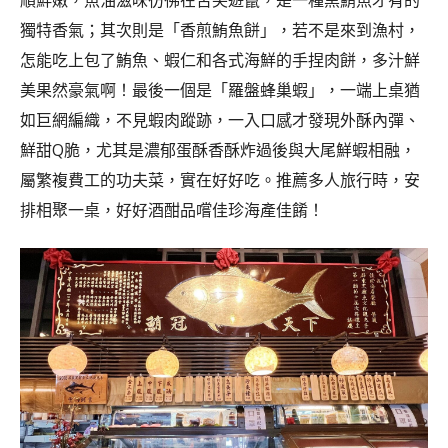
順鮮嫩，魚油滋味彷彿在舌尖遊竄，是一種黑鮪魚才有的
獨特香氣；其次則是「香煎鮪魚餅」，若不是來到漁村，
怎能吃上包了鮪魚、蝦仁和各式海鮮的手捏肉餅，多汁鮮
美果然豪氣啊！最後一個是「羅盤蜂巢蝦」，一端上桌猶
如巨網編織，不見蝦肉蹤跡，一入口感才發現外酥內彈、
鮮甜Q脆，尤其是濃郁蛋酥香酥炸過後與大尾鮮蝦相融，
屬繁複費工的功夫菜，實在好好吃。推薦多人旅行時，安
排相聚一桌，好好酒酣品嚐佳珍海產佳餚！