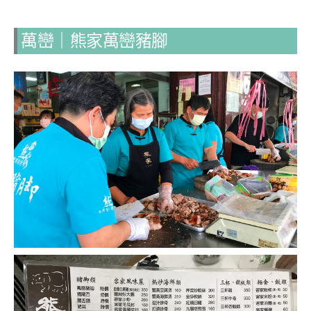
萬巒｜熊家萬巒豬腳