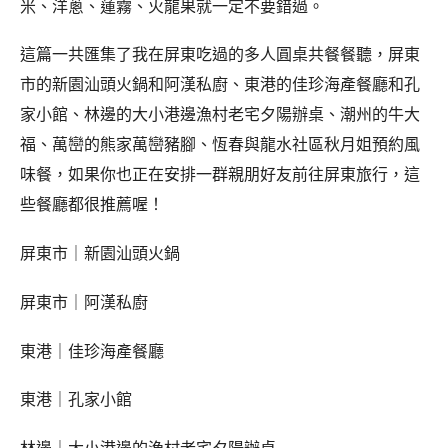
米、洋蔥、蓮霧、火龍果就一定不要錯過。
這篇一共匯集了我在屏東吃過的多人圓桌共餐餐聽，屏東
市的新園汕頭火鍋和阿漢私廚、東港的佳珍海產餐廳和孔
家小館、林邊的大小港邊漁村老宅夕陽辦桌、潮州的牛大
福、萬巒的熊家萬巒豬腳、恆春與龍水社區秋月姐預約風
味餐，如果你也正在安排一群親朋好友前往屏東旅行，這
些餐廳都很推薦喔！
屏東市｜新園汕頭火鍋
屏東市｜阿漢私廚
東港｜佳珍海產餐廳
東港｜孔家小館