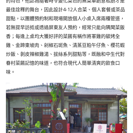
的特色，他認為隨著時令變化菜色的無菜單創意私廚才是
最佳詮釋的舞台，因此設計4-12人合菜、個人套餐或茶品
甜點，以團體預約制和現場開放個人小桌入席兩種管道，
若無提早訪抵或透過屏東友人預約，經常只能向隅聞菜飯
香；每逢上桌均大獲好評的菜餚有稱作將軍雞的碳烤全
雞、金蹄東坡肉、剁椒石斑魚、清蒸豆粕午仔魚、櫻花蝦
炒飯、剝皮辣椒雞湯、拔絲系列甜點等，既融和中生代對
眷村菜餚記憶的味道，也符合現代人簡單清爽的飲食口
味。