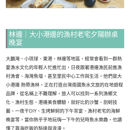
林邊｜大小港邊的漁村老宅夕陽辦桌
晚宴
大鵬灣、小琉球、東港、林邊等地區，經常會看到一群熱
愛漁水文化的年輕人忙進忙出，日夜跟著港邊漁民前進漁
村漁會、海灣魚塭、甚至里民中心工作與生活，他們是大
小港邊 熱帶漁林，正在打造台灣南國魚水文旅的在地遊程
品牌，從名稱上不難理解，旅人可以找到一系列漁鄉文
化、漁村生態、港邊美食體驗，就好比釣沙蟹、剖蚵技
藝、一夜干DIY、生烤鮮蚵的下午茶宴、漁村老宅的海鮮
晚宴等，當你熱乎乎地玩嗨一下午的兒時魚水樂趣，也讀
懂了靠海吃飯的豁達與浪漫。