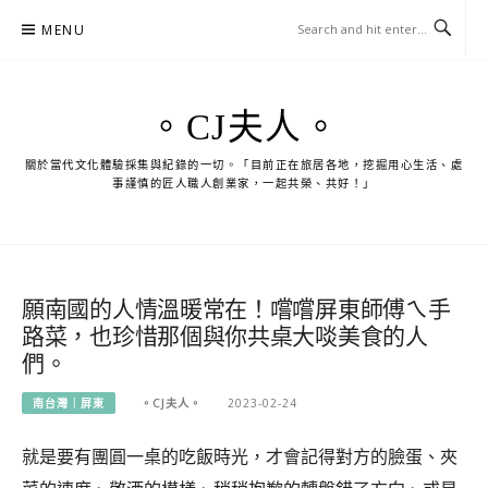
Skip
MENU
to
content
。CJ夫人。
關於當代文化體驗採集與紀錄的一切。「目前正在旅居各地，挖掘用心生活、處
事謹慎的匠人職人創業家，一起共榮、共好！」
願南國的人情溫暖常在！嚐嚐屏東師傅ㄟ手
路菜，也珍惜那個與你共桌大啖美食的人
們。
南台灣｜屏東
。CJ夫人。
2023-02-24
就是要有團圓一桌的吃飯時光，才會記得對方的臉蛋、夾