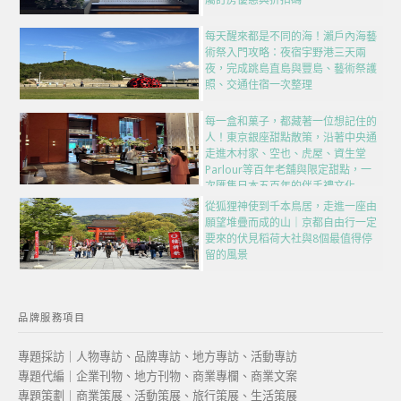
每天醒來都是不同的海！瀨戶內海藝
術祭入門攻略：夜宿宇野港三天兩
夜，完成跳島直島與豐島、藝術祭護
照、交通住宿一次整理
每一盒和菓子，都藏著一位想記住的
人！東京銀座甜點散策，沿著中央通
走進木村家、空也、虎屋、資生堂
Parlour等百年老舖與限定甜點，一
次匯集日本五百年的伴手禮文化
從狐狸神使到千本鳥居，走進一座由
願望堆疊而成的山｜京都自由行一定
要來的伏見稻荷大社與8個最值得停
留的風景
品牌服務項目
專題採訪｜人物專訪、品牌專訪、地方專訪、活動專訪
專題代編｜企業刊物、地方刊物、商業專欄、商業文案
專題策劃｜商業策展、活動策展、旅行策展、生活策展