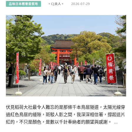
品味日本輕奢度假地
。CJ夫人。
2026-07-29
伏見稻荷大社最令人難忘的是那條千本鳥居隧道，太陽光線穿
過紅色鳥居的縫隙，斑駁人影之間，我深深相信著，撐起這片
紅的，不只是顏色，是數以千計奉納者的願望與感謝。 …