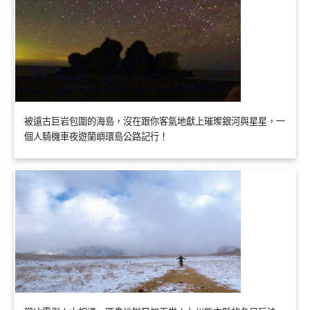
被遠古巨岩包圍的海島，沒在跟你客氣地獻上璀璨銀河與星星，一
個人騎機車夜遊蘭嶼環島公路記行！