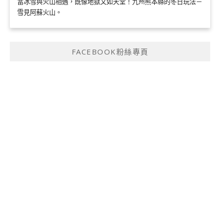
當冰雪與火山相遇，既像地獄又如天堂！九州熊本縣的冬日玩法－
雪見阿蘇火山。
FACEBOOK粉絲專頁