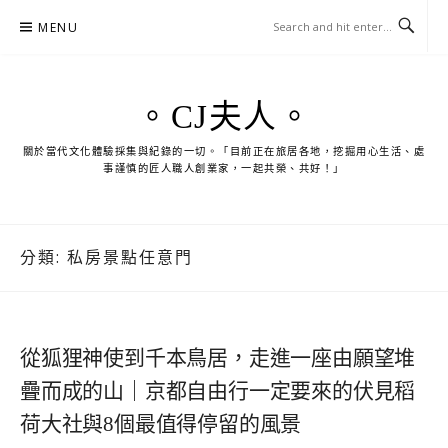
Skip
MENU
to
content
。CJ夫人。
關於當代文化體驗採集與紀錄的一切。「目前正在旅居各地，挖掘用心生活、處
事謹慎的匠人職人創業家，一起共榮、共好！」
分類:
私房景點任意門
從狐狸神使到千本鳥居，走進一座由願望堆
疊而成的山｜京都自由行一定要來的伏見稻
荷大社與8個最值得停留的風景