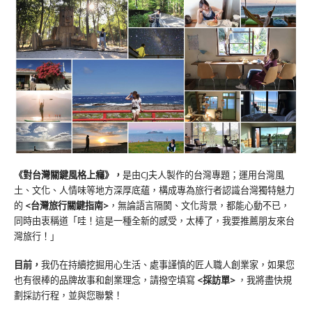
《對台灣關鍵風格上癮》
，
是由CJ夫人製作的台灣專題；運用台灣風
土、文化、人情味等地方深厚底蘊，構成專為旅行者認識台灣獨特魅力
的
<台灣旅行關鍵指南>
，無論語言隔閡、文化背景，都能心動不已，
同時由衷稱道「哇！這是一種全新的感受，太棒了，我要推薦朋友來台
灣旅行！」
目前，
我仍在持續挖掘用心生活、處事謹慎的匠人職人創業家，如果您
也有很棒的品牌故事和創業理念，請撥空填寫
<
採訪單
>
，我將盡快規
劃採訪行程，並與您聯繫！