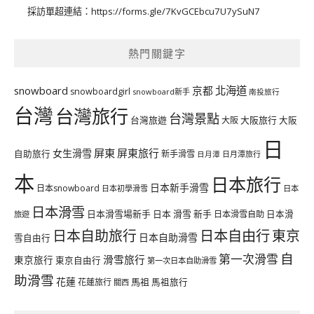
採訪單超連結：
https://forms.gle/7KvGCEbcu7U7ySuN7
熱門關鍵字
北海道
snowboard
京都
snowboardgirl
snowboard新手
南投旅行
台灣
台灣旅行
台灣景點
台灣旅遊
大阪旅行
大阪
大阪
日
屏東
屏東旅行
女生滑雪
自助旅行
新手滑雪
日月潭旅行
日月潭
本
日本旅行
日本新手滑雪
日本snowboard
日本初學滑雪
日本
日本滑雪
日本滑雪場新手
日本 滑雪 新手
日本滑雪自助
日本滑
旅遊
日本自由行
日本自助旅行
東京
日本自助滑雪
雪自由行
自
第一次滑雪
滑雪旅行
東京旅行
東京自由行
第一次日本自助滑雪
助滑雪
花蓮
馬祖
花蓮旅行
馬祖旅行
關西