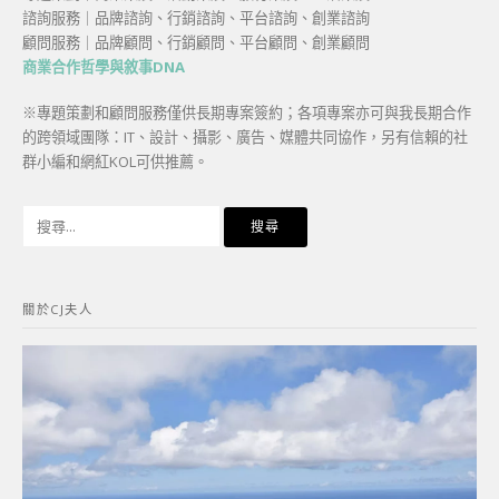
諮詢服務｜品牌諮詢、行銷諮詢、平台諮詢、創業諮詢
顧問服務｜品牌顧問、行銷顧問、平台顧問、創業顧問
商業合作哲學與敘事DNA
※專題策劃和顧問服務僅供長期專案簽約；各項專案亦可與我長期合作
的跨領域團隊：IT、設計、攝影、廣告、媒體共同協作，另有信賴的社
群小編和網紅KOL可供推薦。
搜
尋
關
鍵
關於CJ夫人
字: