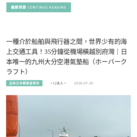
CONTINUE READING
一種介於船舶與飛行器之間，世界少有的海
上交通工具！35分鐘從機場橫越別府灣｜日
本唯一的九州大分空港氣墊船（ホーバーク
ラフト）
品味日本輕奢度假地
。CJ夫人。
2026-07-20