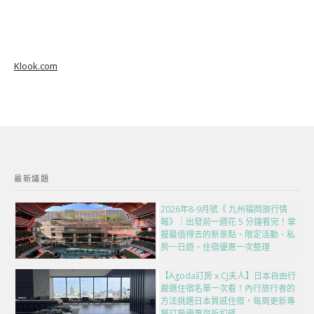
Klook.com
最新議題
2026年8-9月號《 九州福岡旅行情
報》｜出發前一週花 5 分鐘看完！掌
握最值得去的新景點、限定活動、私
房一日遊、住宿優惠一次整理
【Agoda訂房 x CJ夫人】日本自由行
嚴選住宿名單一次看！內行旅行者的
方法挑選日本質感住宿，每周更新專
屬訂房優惠與折扣碼