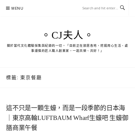
Skip
MENU
to
content
。CJ夫人。
關於當代文化體驗採集與紀錄的一切。「目前正在旅居各地，挖掘用心生活、處
事謹慎的匠人職人創業家，一起共榮、共好！」
標籤:
東京餐廳
這不只是一顆生蠔，而是一段季節的日本海
｜東京高輪LUFTBAUM Wharf生蠔吧 生蠔御
膳商業午餐