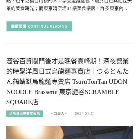
點，也不乏獨自用餐的人，享受遠離塵囂，屬於自己與絕佳美
景的美食時光；而東京晴空塔31樓美食樓層，許多東京內…
CONTINUE READING
澀谷百貨關門後才是晚餐高峰期！深夜營業
的時髦洋風日式烏龍麵專賣店｜つるとんた
ん鶴蜻蜓烏龍麵專賣店 TsuruTonTan UDON
NOODLE Brasserie 東京澀谷SCRAMBLE
SQUARE店
品味日本輕奢度假地
。CJ夫人。
2024-01-21