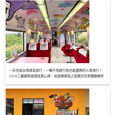
一天完成台灣環島旅行，一輛不用趕行程也能盡興的火車旅行！
2026三麗鷗萌旅號搭乘心得，易遊網環島之星觀光列車體驗解析