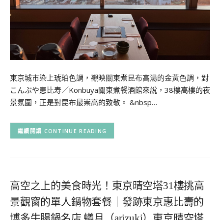
東京城市染上琥珀色調，襯映關東煮昆布高湯的金黃色調，對
こんぶや恵比寿／Konbuya關東煮餐酒館來說，38樓高樓的夜
景氛圍，正是對昆布最崇高的致敬。 &nbsp…
CONTINUE READING
高空之上的美食時光！東京晴空塔31樓挑高
景觀窗的單人鍋物套餐｜發跡東京惠比壽的
博多牛腸鍋名店 蟻月（arizuki）東京晴空塔