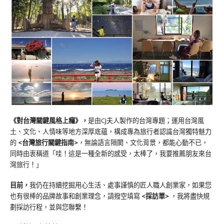
《對台灣關鍵風格上癮》
，
是由CJ夫人製作的台灣專題；運用台灣風
土、文化、人情味等地方深厚底蘊，構成專為旅行者認識台灣獨特魅力
的
<台灣旅行關鍵指南>
，無論語言隔閡、文化背景，都能心動不已，
同時由衷稱道「哇！這是一種全新的感受，太棒了，我要推薦朋友來台
灣旅行！」
目前，
我仍在持續挖掘用心生活、處事謹慎的匠人職人創業家，如果您
也有很棒的品牌故事和創業理念，請撥空填寫
<
採訪單
>
，我將盡快規
劃採訪行程，並與您聯繫！