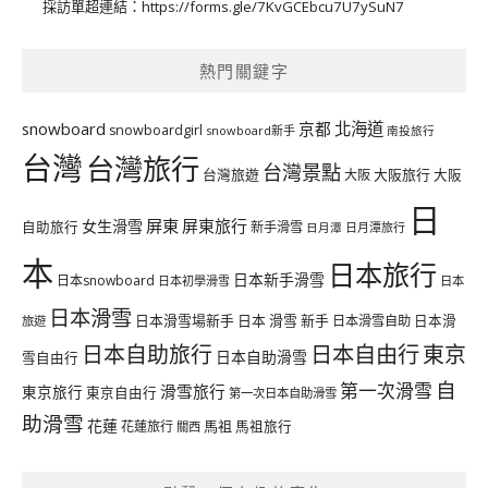
採訪單超連結：
https://forms.gle/7KvGCEbcu7U7ySuN7
熱門關鍵字
北海道
snowboard
京都
snowboardgirl
snowboard新手
南投旅行
台灣
台灣旅行
台灣景點
台灣旅遊
大阪旅行
大阪
大阪
日
屏東
屏東旅行
女生滑雪
自助旅行
新手滑雪
日月潭旅行
日月潭
本
日本旅行
日本新手滑雪
日本snowboard
日本初學滑雪
日本
日本滑雪
日本滑雪場新手
日本 滑雪 新手
日本滑雪自助
日本滑
旅遊
日本自由行
日本自助旅行
東京
日本自助滑雪
雪自由行
自
第一次滑雪
滑雪旅行
東京旅行
東京自由行
第一次日本自助滑雪
助滑雪
花蓮
馬祖
花蓮旅行
馬祖旅行
關西