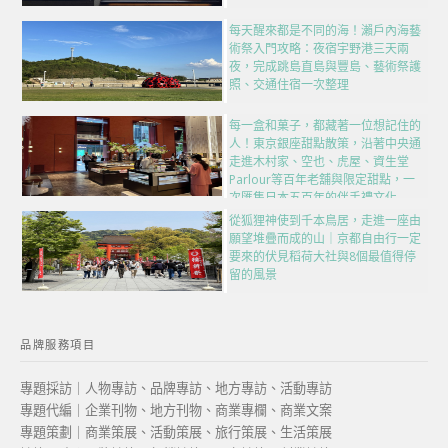
每天醒來都是不同的海！瀨戶內海藝
術祭入門攻略：夜宿宇野港三天兩
夜，完成跳島直島與豐島、藝術祭護
照、交通住宿一次整理
每一盒和菓子，都藏著一位想記住的
人！東京銀座甜點散策，沿著中央通
走進木村家、空也、虎屋、資生堂
Parlour等百年老舖與限定甜點，一
次匯集日本五百年的伴手禮文化
從狐狸神使到千本鳥居，走進一座由
願望堆疊而成的山｜京都自由行一定
要來的伏見稻荷大社與8個最值得停
留的風景
品牌服務項目
專題採訪｜人物專訪、品牌專訪、地方專訪、活動專訪
專題代編｜企業刊物、地方刊物、商業專欄、商業文案
專題策劃｜商業策展、活動策展、旅行策展、生活策展