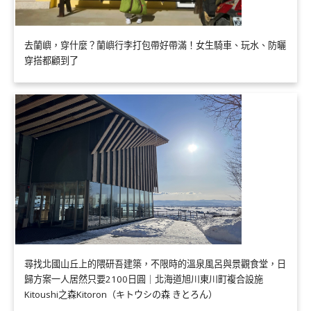
去蘭嶼，穿什麼？蘭嶼行李打包帶好帶滿！女生騎車、玩水、防曬
穿搭都顧到了
尋找北國山丘上的隈研吾建築，不限時的溫泉風呂與景觀食堂，日
歸方案一人居然只要2100日圓｜北海道旭川東川町複合設施
Kitoushi之森Kitoron（キトウシの森 きとろん）