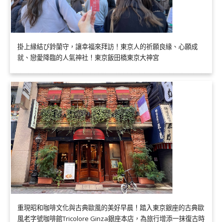
掛上縁結び鈴蘭守，讓幸福來拜訪！東京人的祈願良緣、心願成
就、戀愛降臨的人氣神社！東京飯田橋東京大神宮
重現昭和咖啡文化與古典歐風的美好早晨！踏入東京銀座的古典歐
風老字號咖啡館Tricolore Ginza銀座本店，為旅行增添一抹復古時