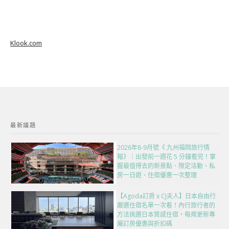
Klook.com
最新議題
2026年8-9月號《 九州福岡旅行情
報》｜出發前一週花 5 分鐘看完！掌
握最值得去的新景點、限定活動、私
房一日遊、住宿優惠一次整理
【Agoda訂房 x CJ夫人】日本自由行
嚴選住宿名單一次看！內行旅行者的
方法挑選日本質感住宿，每周更新專
屬訂房優惠與折扣碼