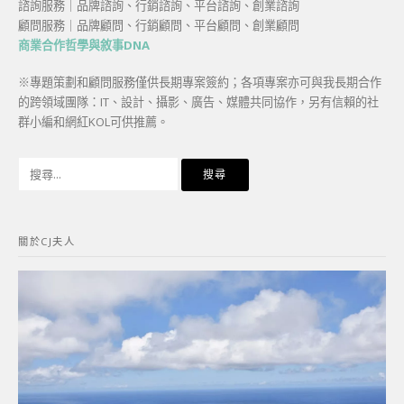
諮詢服務｜品牌諮詢、行銷諮詢、平台諮詢、創業諮詢
顧問服務｜品牌顧問、行銷顧問、平台顧問、創業顧問
商業合作哲學與敘事DNA
※專題策劃和顧問服務僅供長期專案簽約；各項專案亦可與我長期合作
的跨領域團隊：IT、設計、攝影、廣告、媒體共同協作，另有信賴的社
群小編和網紅KOL可供推薦。
搜
尋
關
鍵
關於CJ夫人
字: