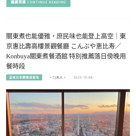
CONTINUE READING
關東煮也能優雅，庶民味也能登上高空｜東
京惠比壽高樓景觀餐廳 こんぶや恵比寿／
Konbuya關東煮餐酒館 特別推薦落日傍晚用
餐時段
品味日本輕奢度假地
。CJ夫人。
2025-10-08