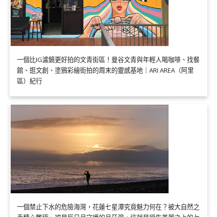
一個比IG濾鏡更好拍的文青街區！曼谷文青與年輕人喝咖啡、找餐
館、逛文創、塗鴉彩繪街拍的周末的靈感基地｜ARI AREA（阿里
區）紀行
一個禁止下水的危險海灣，花蓮七星潭究竟魅力何在？被大自然之