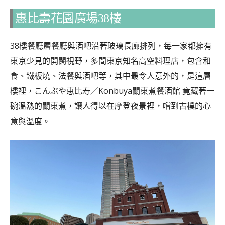
惠比壽花園廣場38樓
38樓餐廳層餐廳與酒吧沿著玻璃長廊排列，每一家都擁有
東京少見的開闊視野，多間東京知名高空料理店，包含和
食、鐵板燒、法餐與酒吧等，其中最令人意外的，是這層
樓裡，こんぶや恵比寿／Konbuya關東煮餐酒館 竟藏著一
碗溫熱的關東煮，讓人得以在摩登夜景裡，嚐到古樸的心
意與溫度。