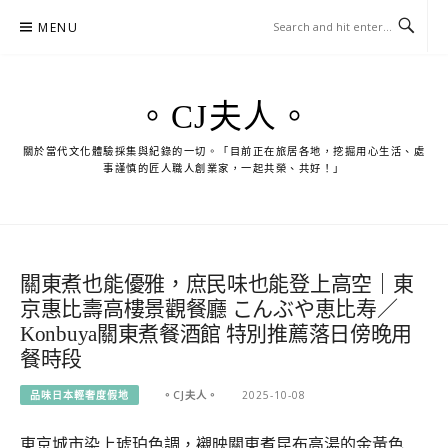
Skip
MENU
to
content
。CJ夫人。
關於當代文化體驗採集與紀錄的一切。「目前正在旅居各地，挖掘用心生活、處
事謹慎的匠人職人創業家，一起共榮、共好！」
關東煮也能優雅，庶民味也能登上高空｜東
京惠比壽高樓景觀餐廳 こんぶや恵比寿／
Konbuya關東煮餐酒館 特別推薦落日傍晚用
餐時段
品味日本輕奢度假地
。CJ夫人。
2025-10-08
東京城市染上琥珀色調，襯映關東煮昆布高湯的金黃色