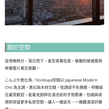
關於空間
從傍晚時分、落日西下，直至夜幕低垂，餐廳的玻璃窗倒
映著整片東京景觀。
こんぶや恵比寿／Konbuya空間以 Japanese Modern
Chic 為主調，黑石與木材交錯，低調卻不失典雅，吧檯座
位最受歡迎，能看見廚師在湯池前的手勢節奏，包廂與桌
席則保留更多私密空間，讓人一邊談天、一邊聽湯滾的聲