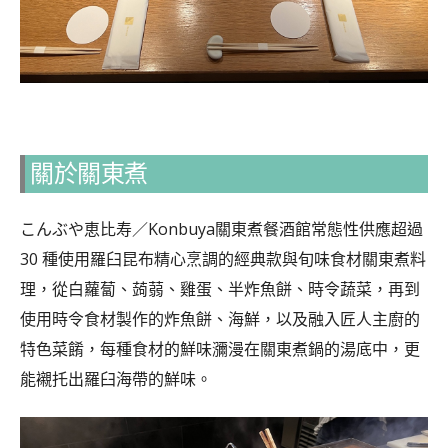
關於關東煮
こんぶや恵比寿／Konbuya關東煮餐酒館常態性供應超過
30 種使用羅臼昆布精心烹調的經典款與旬味食材關東煮料
理，從白蘿蔔、蒟蒻、雞蛋、半炸魚餅、時令蔬菜，再到
使用時令食材製作的炸魚餅、海鮮，以及融入匠人主廚的
特色菜餚，每種食材的鮮味瀰漫在關東煮鍋的湯底中，更
能襯托出羅臼海帶的鮮味。