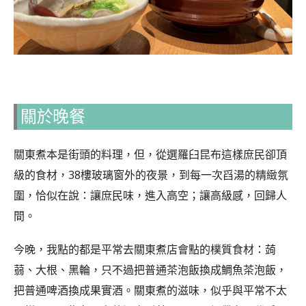
關於晚餐
關東煮本是街頭的料理，但，從選羅臼昆布這樣庶民卻頂
級的食材，38樓玻璃窗外的夜景，到每一次舀湯的精緻氛
圍，恰似在說：讓庶民味，進入高空；讓高級感，回歸人
間。
今晚，我點的都是平常去關東煮店會點的樸質食材：蒟
蒻、大根、黑輪，只不過把普通茶泡飯換成鯛魚茶泡飯，
把普通啤酒換成果實酒。關東煮的滋味，似乎與平常不太