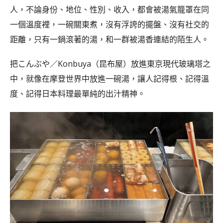
人，不論身份、地位、性別、收入，都會被湯氣籠罩在同
一個溫度裡，一碗關東煮，沒有浮誇的擺盤、沒有社交的
距離，只有一鍋滾著的湯，和一群被湯香連結的陌生人。
把こんぶや／Konbuya（昆布屋）放進東京現代玻璃塔之
中，就像在摩登世界中放進一碗湯，讓人記得根、記得溫
度、記得日本料理最單純的出汁精神。