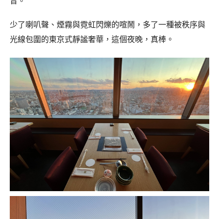
音。
少了喇叭聲、煙霧與霓虹閃爍的喧鬧，多了一種被秩序與
光線包圍的東京式靜謐奢華，這個夜晚，真棒。