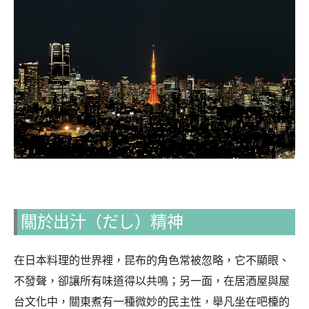
關於出汁（だし）精神
在日本料理的世界裡，昆布的角色常被忽略，它不顯眼、
不發聲，卻讓所有味道得以共鳴；另一面，在居酒屋與屋
台文化中，關東煮有一種微妙的民主性，舉凡坐在吧檯的