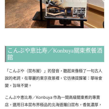
こんぶや恵比寿／Konbuya關東煮餐酒
館
「こんぶや（昆布屋）」的發音，聽起來像極了一句古人
說的老詞，在華麗的東京夜景裡，它彷彿提醒著：華味會
變，旨味不變。
こんぶや恵比寿／Konbuya 作為一間高級關東煮的專賣
店，選用日本昆布界極品的北海道羅臼昆布，香氣濃厚，