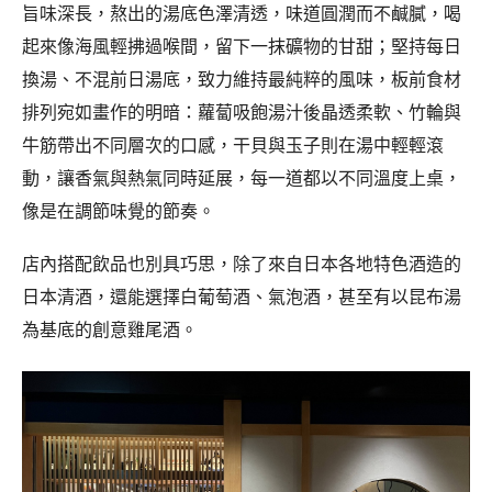
旨味深長，熬出的湯底色澤清透，味道圓潤而不鹹膩，喝
起來像海風輕拂過喉間，留下一抹礦物的甘甜；堅持每日
換湯、不混前日湯底，致力維持最純粹的風味，板前食材
排列宛如畫作的明暗：蘿蔔吸飽湯汁後晶透柔軟、竹輪與
牛筋帶出不同層次的口感，干貝與玉子則在湯中輕輕滾
動，讓香氣與熱氣同時延展，每一道都以不同溫度上桌，
像是在調節味覺的節奏。
店內搭配飲品也別具巧思，除了來自日本各地特色酒造的
日本清酒，還能選擇白葡萄酒、氣泡酒，甚至有以昆布湯
為基底的創意雞尾酒。