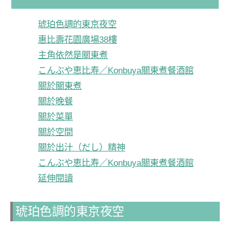
琥珀色調的東京夜空
惠比壽花園廣場38樓
主角依然是關東煮
こんぶや恵比寿／Konbuya關東煮餐酒館
關於關東煮
關於晚餐
關於菜單
關於空間
關於出汁（だし）精神
こんぶや恵比寿／Konbuya關東煮餐酒館
延伸閱讀
琥珀色調的東京夜空