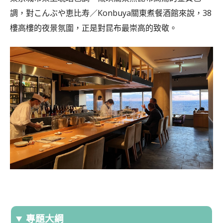
調，對こんぶや恵比寿／Konbuya關東煮餐酒館來說，38
樓高樓的夜景氛圍，正是對昆布最崇高的致敬。
專題大綱