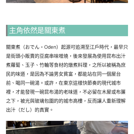
主角依然是關東煮
關東煮（おでん・Oden）起源可追溯至江戶時代，最早只
是街頭小販賣的豆腐串味噌燒，後來發展為使用昆布出汁
煮蘿蔔、玉子、竹輪等食材的燉煮料理，之所以被稱為庶
民的味道，是因為不論男女貧富，都能站在同一個屋台
前、喝同一碗湯。或許，在東京這樣快節奏的現代城市
裡，才能發現一碗昆布湯的老味道，不必留在木屋或布簾
之下，被光與玻璃包圍的的城市高樓，反而讓人重新理解
出汁（だし）的真實。