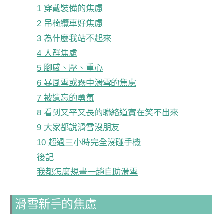
1 穿戴裝備的焦慮
2 吊椅纜車好焦慮
3 為什麼我站不起來
4 人群焦慮
5 腳感、壓、重心
6 暴風雪或霧中滑雪的焦慮
7 被遺忘的勇氣
8 看到又平又長的聯絡道實在笑不出來
9 大家都說滑雪沒朋友
10 超過三小時完全沒碰手機
後記
我都怎麼規畫一趟自助滑雪
滑雪新手的焦慮