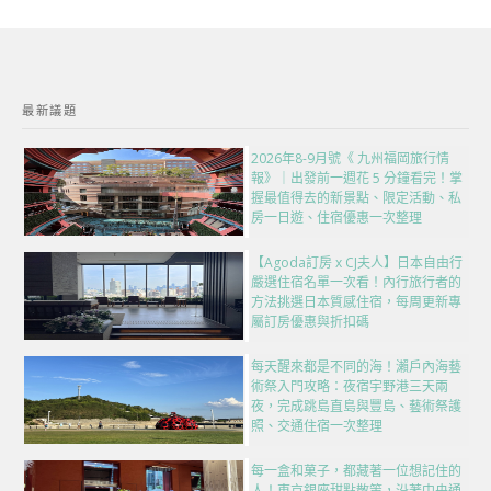
最新議題
2026年8-9月號《 九州福岡旅行情
報》｜出發前一週花 5 分鐘看完！掌
握最值得去的新景點、限定活動、私
房一日遊、住宿優惠一次整理
【Agoda訂房 x CJ夫人】日本自由行
嚴選住宿名單一次看！內行旅行者的
方法挑選日本質感住宿，每周更新專
屬訂房優惠與折扣碼
每天醒來都是不同的海！瀨戶內海藝
術祭入門攻略：夜宿宇野港三天兩
夜，完成跳島直島與豐島、藝術祭護
照、交通住宿一次整理
每一盒和菓子，都藏著一位想記住的
人！東京銀座甜點散策，沿著中央通