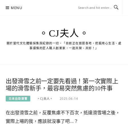
Skip
MENU
to
content
。CJ夫人。
關於當代文化體驗採集與紀錄的一切。「目前正在旅居各地，挖掘用心生活、處
事謹慎的匠人職人創業家，一起共榮、共好！」
出發滑雪之前一定要先看過！第一次實際上
場的滑雪新手，最容易突然焦慮的10件事
日本自助滑雪
。CJ夫人。
2025-06-14
在出發滑雪之前，反覆焦慮不下百次，抵達滑雪場之後，
實際上場的我，應該就沒事了吧….？