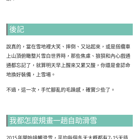
後記
說真的，當在雪地裡大笑、摔倒、又站起來，或是搭纜車
上山頂俯瞰整片雪白世界時，那些焦慮、狼狽和內心戲通
通都忘記了，就算明天早上醒來又累又酸，你還是會認命
地換好裝備，上雪場。
不過，這一次，手忙腳亂的毛躁感，確實少些了。
我都怎麼規畫一趟自助滑雪
2015年開始接觸滑雪，平均每個冬天大概都有7-15天待