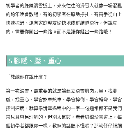
初學者的綠線滑雪道上，來來往往的滑雪人就像一場混亂
的跨年晚會散場，有的初學者在原地掙扎、有高手從山上
快速掠過、還有家庭親友愉快地成群結隊滑行，但說真
的，需要你闖出一條路 #而不是讓你鏟出一條路哦！
5 腳感、壓、重心
「教練你在說什麼？」
第一次滑雪，最重要的就是讓建立滑雪肌肉力量，找腳
感，找重心、學會煞車煞車、學會摔倒、學會轉彎、學會
控制速度，就算學滑雪過程中的一字一句通常都不是我們
常見且容易理解的，但別太氣餒，看看綠線滑雪道上，每
個初學者都跟你一樣，教練的話聽不懂嗎？那就仔仔細細