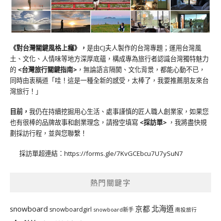
《對台灣關鍵風格上癮》
，
是由CJ夫人製作的台灣專題；運用台灣風
土、文化、人情味等地方深厚底蘊，構成專為旅行者認識台灣獨特魅力
的
<台灣旅行關鍵指南>
，無論語言隔閡、文化背景，都能心動不已，
同時由衷稱道「哇！這是一種全新的感受，太棒了，我要推薦朋友來台
灣旅行！」
目前，
我仍在持續挖掘用心生活、處事謹慎的匠人職人創業家，如果您
也有很棒的品牌故事和創業理念，請撥空填寫
<
採訪單
>
，我將盡快規
劃採訪行程，並與您聯繫！
採訪單超連結：
https://forms.gle/7KvGCEbcu7U7ySuN7
熱門關鍵字
北海道
snowboard
京都
snowboardgirl
snowboard新手
南投旅行