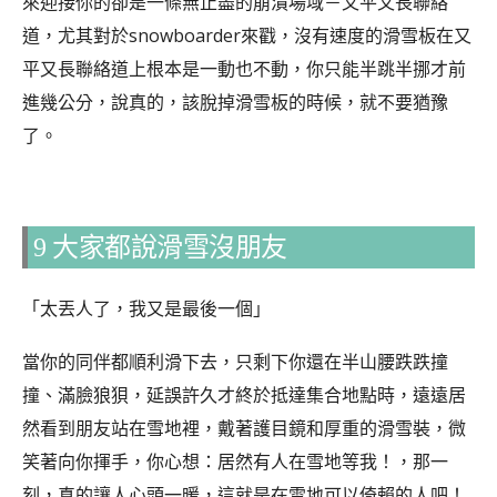
來迎接你的卻是一條無止盡的崩潰場域－又平又長聯絡
道，尤其對於snowboarder來戳，沒有速度的滑雪板在又
平又長聯絡道上根本是一動也不動，你只能半跳半挪才前
進幾公分，說真的，該脫掉滑雪板的時候，就不要猶豫
了。
9 大家都說滑雪沒朋友
「太丟人了，我又是最後一個」
當你的同伴都順利滑下去，只剩下你還在半山腰跌跌撞
撞、滿臉狼狽，延誤許久才終於抵達集合地點時，遠遠居
然看到朋友站在雪地裡，戴著護目鏡和厚重的滑雪裝，微
笑著向你揮手，你心想：居然有人在雪地等我！，那一
刻，真的讓人心頭一暖，這就是在雪地可以倚賴的人吧！