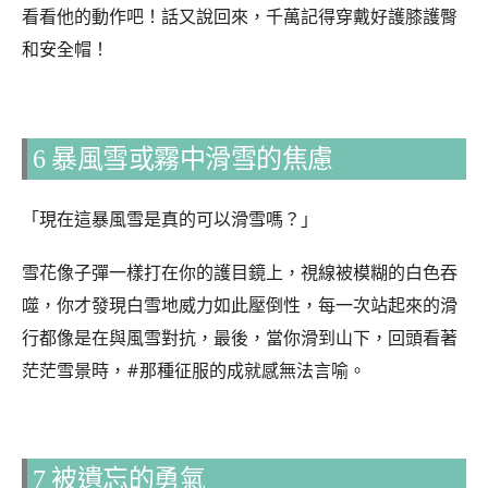
看看他的動作吧！話又說回來，千萬記得穿戴好護膝護臀
和安全帽！
6 暴風雪或霧中滑雪的焦慮
「現在這暴風雪是真的可以滑雪嗎？」
雪花像子彈一樣打在你的護目鏡上，視線被模糊的白色吞
噬，你才發現白雪地威力如此壓倒性，每一次站起來的滑
行都像是在與風雪對抗，最後，當你滑到山下，回頭看著
茫茫雪景時，#那種征服的成就感無法言喻。
7 被遺忘的勇氣