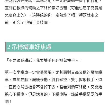
全副武裝完美踏上雪地之前，一定經歷過一番手忙腳亂，
直到在教練的幫助之下終於穿好雪鞋（可能也忘了究竟是
怎麼穿上的），這時候的你一定熱炸了吧！轉頭就走之
前，別忘了毛帽手套脖圍。
2 吊椅纜車好焦慮
「不要跟我講話，我要雙手死死抓著扶手。」
第一次坐纜車一定會很緊張，尤其面對又高又遠的吊椅纜
車，雪地在腳下緩緩移動，雙腳懸空，雙手握緊扶手，還
一直擔心滑雪板會不會掉下去，當看到纜車終點，又開始
擔心下纜車，但是說真的，下纜車時，該放手還是要放手
啊！