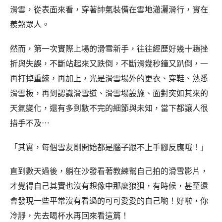
滑雪，從表面來看，穿著帥氣裝備在雪地瀟灑滑行，實在
羨煞眾人。
然而，第一次實際上場的滑雪新手，往往經歷好幾十趟挫
折與失誤，不斷站起來又跌倒，不斷滑幾秒鐘又趴倒，一
再打掉重練，再加上，光是滑雪場外的更衣、穿鞋、熟悉
滑雪板，再到認識滑雪道、滑雪場設施、面對突如其來的
天氣變化，還有多到數不完的細節與未知，當下都讓人很
措手不及⋯
「其實，每個雪友剛開始都是腦子跟不上手腳反應哦！」
直到數天過後，躺在沙發看著教練幫自己拍的滑雪影片，
才覺得自己其實也沒有想像中那麼狼狽，有時候，甚至還
會發現一些平常沒有看過的可可愛愛的自己喲！好啦，你
冷靜，先去喝杯水再回來看這篇！