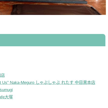
田店
t Us” Naka-Meguro しゃぶしゃぶ れたす 中目黒本店
mugi
fe大塚