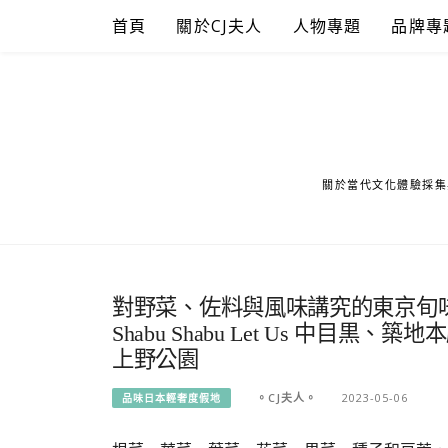
Skip
首頁
關於CJ夫人
人物專題
品牌專
to
content
關於當代文化體驗採集
對野菜、佐料與風味講究的東京旬味定
Shabu Shabu Let Us 中目黒、
上野公園
。CJ夫人。
2023-05-06
品味日本輕奢度假地