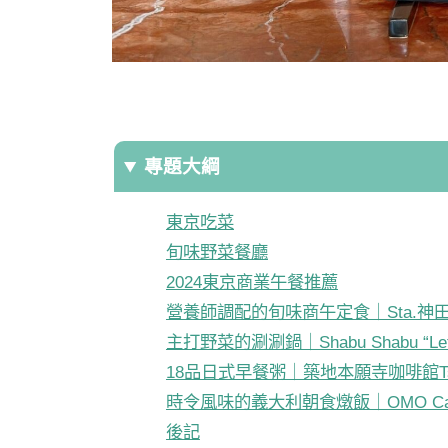
專題大綱
東京吃菜
旬味野菜餐廳
2024東京商業午餐推薦
營養師調配的旬味商午定食｜Sta.神
主打野菜的涮涮鍋｜Shabu Shabu “Le
18品日式早餐粥｜築地本願寺咖啡館Tsu
時令風味的義大利朝食燉飯｜OMO Ca
後記