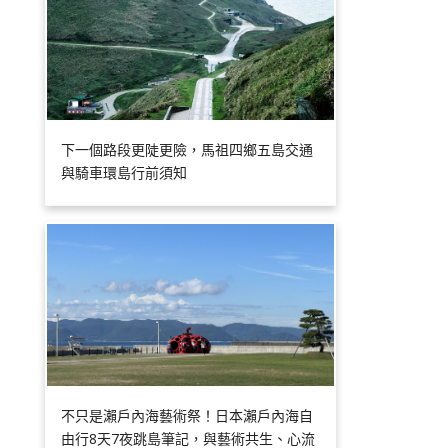
下一個路段更陡更險，馬祖四鄉五島交通
與騎車環島行前須知
不只是瀨戶內海藝術祭！日本瀨戶內海自
由行8天7夜跳島筆記，與藝術共生、心流