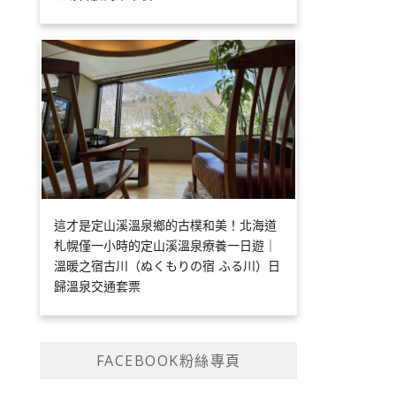
這才是定山溪溫泉鄉的古樸和美！北海道
札幌僅一小時的定山溪溫泉療養一日遊｜
溫暖之宿古川（ぬくもりの宿 ふる川）日
歸溫泉交通套票
FACEBOOK粉絲專頁