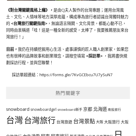
《對台灣關鍵風格上癮》
，
是由CJ夫人製作的台灣專題；運用台灣風
土、文化、人情味等地方深厚底蘊，構成專為旅行者認識台灣獨特魅力
的
<台灣旅行關鍵指南>
，無論語言隔閡、文化背景，都能心動不已，
同時由衷稱道「哇！這是一種全新的感受，太棒了，我要推薦朋友來台
灣旅行！」
目前，
我仍在持續挖掘用心生活、處事謹慎的匠人職人創業家，如果您
也有很棒的品牌故事和創業理念，請撥空填寫
<
採訪單
>
，我將盡快規
劃採訪行程，並與您聯繫！
採訪單超連結：
https://forms.gle/7KvGCEbcu7U7ySuN7
熱門關鍵字
北海道
snowboard
京都
snowboardgirl
snowboard新手
南投旅行
台灣
台灣旅行
台灣景點
台灣旅遊
大阪旅行
大阪
大阪
日
屏東
屏東旅行