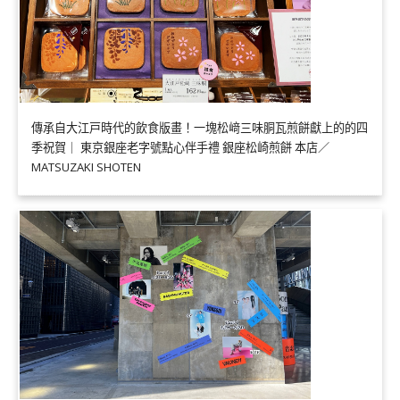
傳承自大江戸時代的飲食版畫！一塊松﨑三味胴瓦煎餅獻上的的四
季祝賀｜ 東京銀座老字號點心伴手禮 銀座松崎煎餅 本店／
MATSUZAKI SHOTEN