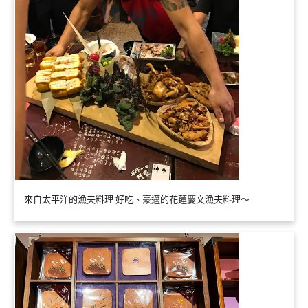
來自太平洋的漁夫料理 好吃、豪邁的花蓮慶文漁夫料理～