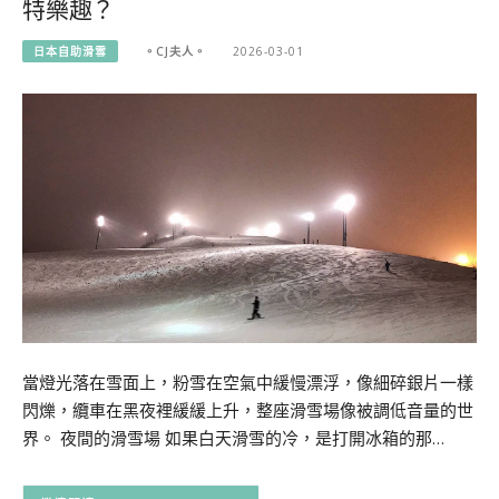
特樂趣？
日本自助滑雪
。CJ夫人。
2026-03-01
當燈光落在雪面上，粉雪在空氣中緩慢漂浮，像細碎銀片一樣
閃爍，纜車在黑夜裡緩緩上升，整座滑雪場像被調低音量的世
界。 夜間的滑雪場 如果白天滑雪的冷，是打開冰箱的那…