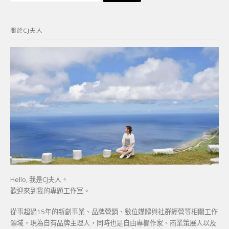
關
鍵
關於CJ夫人
字:
Hello, 我是CJ夫人。
歡迎來到我的專題工作室。
從事超過15年的新創事業、品牌營銷、數位媒體與社群經營等相關工作
領域，現為自有品牌主理人，同時也是自由專欄作家、商業策展人以及