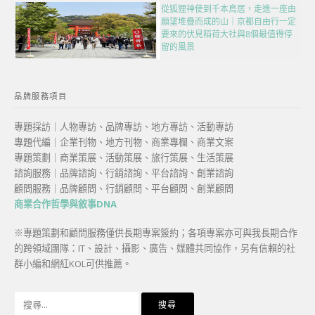
從狐狸神使到千本鳥居，走進一座由
願望堆疊而成的山｜京都自由行一定
要來的伏見稻荷大社與8個最值得停
留的風景
品牌服務項目
專題採訪｜人物專訪、品牌專訪、地方專訪、活動專訪
專題代編｜企業刊物、地方刊物、商業專欄、商業文案
專題策劃｜商業策展、活動策展、旅行策展、生活策展
諮詢服務｜品牌諮詢、行銷諮詢、平台諮詢、創業諮詢
顧問服務｜品牌顧問、行銷顧問、平台顧問、創業顧問
商業合作哲學與敘事DNA
※專題策劃和顧問服務僅供長期專案簽約；各項專案亦可與我長期合作
的跨領域團隊：IT、設計、攝影、廣告、媒體共同協作，另有信賴的社
群小編和網紅KOL可供推薦。
搜
尋