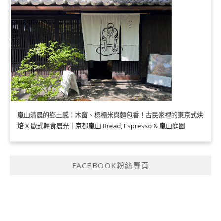
嵐山清晨的鄉土感：木窗、榻榻米與麵包香！古民家裡的東京式烘
焙 X 歐式輕食晨光｜京都嵐山 Bread, Espresso & 嵐山庭園
FACEBOOK粉絲專頁