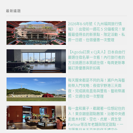
最新議題
2026年8-9月號《 九州福岡旅行情
報》｜出發前一週花 5 分鐘看完！掌
握最值得去的新景點、限定活動、私
房一日遊、住宿優惠一次整理
【Agoda訂房 x CJ夫人】日本自由行
嚴選住宿名單一次看！內行旅行者的
方法挑選日本質感住宿，每周更新專
屬訂房優惠與折扣碼
每天醒來都是不同的海！瀨戶內海藝
術祭入門攻略：夜宿宇野港三天兩
夜，完成跳島直島與豐島、藝術祭護
照、交通住宿一次整理
每一盒和菓子，都藏著一位想記住的
人！東京銀座甜點散策，沿著中央通
走進木村家、空也、虎屋、資生堂
Parlour等百年老舖與限定甜點，一
次匯集日本五百年的伴手禮文化