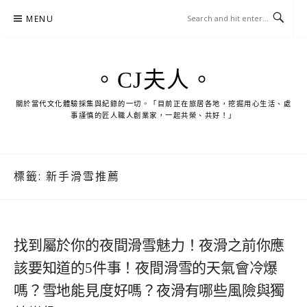
Skip
MENU
to
content
。CJ夫人。
關於當代文化體驗採集與紀錄的一切。「目前正在旅居各地，挖掘用心生活、處
事謹慎的匠人職人創業家，一起共榮、共好！」
標籤:
新手滑雪推薦
找到屬於你的夜間滑雪魅力！夜滑之前你應
該要知道的5件事！夜間滑雪的天氣會冷爆
嗎？雪地能見度好嗎？夜滑有哪些風險與獨