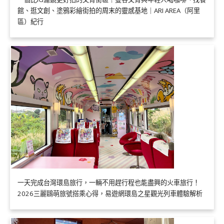
館、逛文創、塗鴉彩繪街拍的周末的靈感基地｜ARI AREA（阿里
區）紀行
一天完成台灣環島旅行，一輛不用趕行程也能盡興的火車旅行！
2026三麗鷗萌旅號搭乘心得，易遊網環島之星觀光列車體驗解析