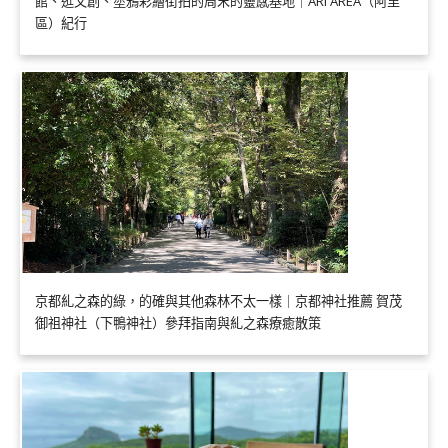
館、逛文創、塗鴉彩繪街拍的周末的靈感基地｜ARI AREA（阿里
區）紀行
京都糺之森的綠，的確與其他森林不太一樣｜京都神社推薦 賀茂
御祖神社（下鴨神社）參拜指南與糺之森療癒散策