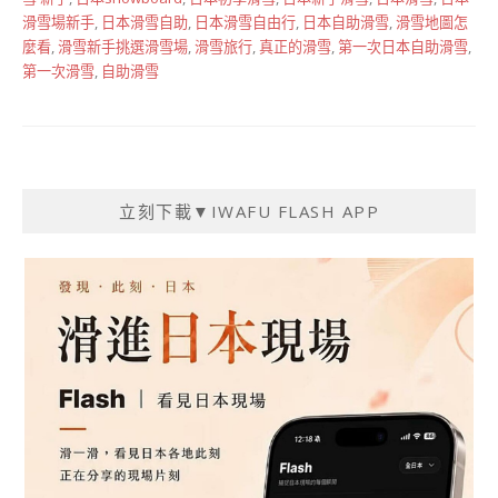
滑雪場新手
,
日本滑雪自助
,
日本滑雪自由行
,
日本自助滑雪
,
滑雪地圖怎
麼看
,
滑雪新手挑選滑雪場
,
滑雪旅行
,
真正的滑雪
,
第一次日本自助滑雪
,
第一次滑雪
,
自助滑雪
立刻下載▼IWAFU FLASH APP