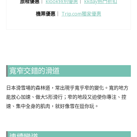
旅程優惠
｜
klook特別優惠
｜
kkday熱門折扣
機票優惠
｜
Trip.com獨家優惠
寬窄交錯的滑道
日本滑雪場的森林道，常出現乎寬乎窄的變化。寬的地方
能放心加速、做大S形滑行；窄的地段又迫使你專注、控
速、集中全身的肌肉，就好像雪在逗你玩。
連續彎道