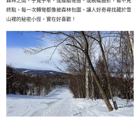
森林之間，乎寬乎窄、或連續彎道、或蜿蜒曲折，看不見
終點，每一次轉彎都像被森林包圍，讓人好奇尋找藏於雪
山裡的秘密小徑，實在好喜歡！