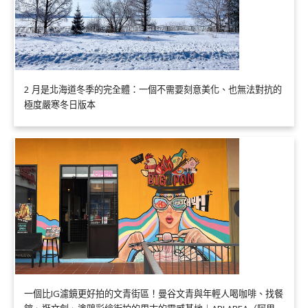
2 月是北海道冬季的完全體：一個不需要刻意美化、也無法對抗的
極度嚴寒冬日版本
一個比IG濾鏡更好拍的文青街區！曼谷文青與年輕人喝咖啡、找餐