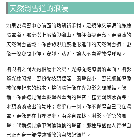
天然滑雪道的浪漫
如果說滑雪中心前面的熱鬧新手村，是規律又單調的綠線
滑雪道，那麼搭上吊椅與纜車，前往海拔更高、更深遠的
天然滑雪區域，你會發現順應地形延伸的天然滑雪道，更
像一條鄉間小徑，安靜、貼近、讓人不自覺放慢呼吸。
樹與樹之間大約相隔十公尺，光線從縫隙灑落雪面，樹影
隨光線閃爍，雪粉從枝頭輕落，風聲變小，雪質細膩得像
被保存起來的粉末，整個滑行像在光與影之間編舞。偶
爾，你會聽見滑雪板壓過雪面的聲音，甚至聞到冰霜裡，
木頭淡淡散出的氣味；幾乎有一刻，你不覺得自己只在滑
雪，更像是在山裡漫步，沿途有霧林、樹影、低語的風
聲，偶爾聽見纜車滑輪轉動的聲音，那種靜謐讓人覺得自
己正置身一部慢速播放的自然紀錄片。