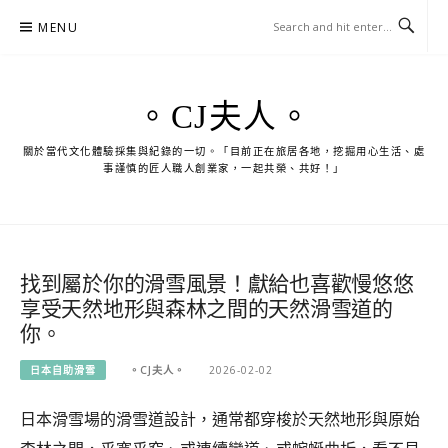
Skip
MENU
to
content
。CJ夫人。
關於當代文化體驗採集與紀錄的一切。「目前正在旅居各地，挖掘用心生活、處
事謹慎的匠人職人創業家，一起共榮、共好！」
找到屬於你的滑雪風景！獻給也喜歡慢悠悠
享受天然地形與森林之間的天然滑雪道的
你。
日本自助滑雪
。CJ夫人。
2026-02-02
日本滑雪場的滑雪道設計，通常都穿梭於天然地形與原始