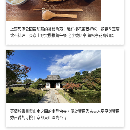
上野恩賜公園最珍藏的賞櫻角落！我在櫻花窗景裡吃一頓春季豆腐
懷石料理｜東京上野賞櫻推薦午餐 老字號料亭 韻松亭花籠御膳
寄情於書畫與山水之間的幽靜佛寺，屬於豐臣秀吉夫人寧寧與豐臣
秀吉愛的寺院｜京都東山區高台寺