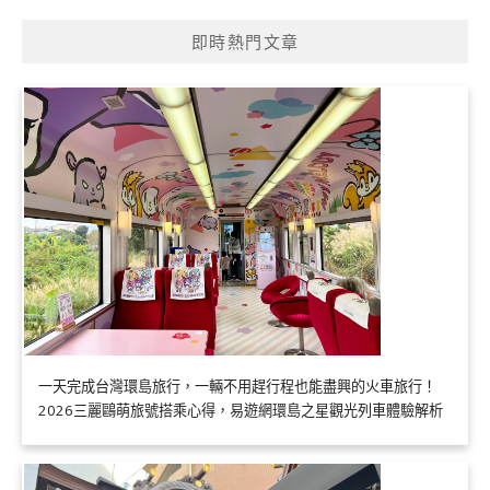
即時熱門文章
一天完成台灣環島旅行，一輛不用趕行程也能盡興的火車旅行！
2026三麗鷗萌旅號搭乘心得，易遊網環島之星觀光列車體驗解析