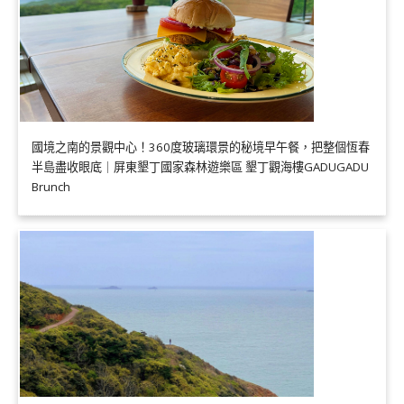
國境之南的景觀中心！360度玻璃環景的秘境早午餐，把整個恆春
半島盡收眼底｜屏東墾丁國家森林遊樂區 墾丁觀海樓GADUGADU
Brunch