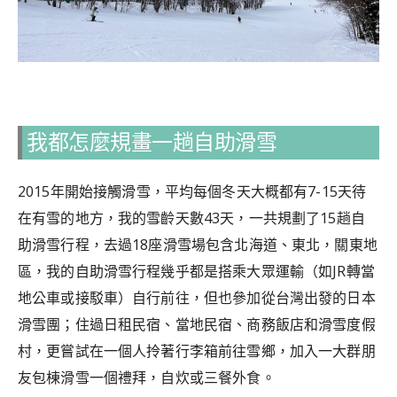
我都怎麼規畫一趟自助滑雪
2015年開始接觸滑雪，平均每個冬天大概都有7-15天待
在有雪的地方，我的雪齡天數43天，一共規劃了15趟自
助滑雪行程，去過18座滑雪場包含北海道、東北，關東地
區，我的自助滑雪行程幾乎都是搭乘大眾運輸（如JR轉當
地公車或接駁車）自行前往，但也參加從台灣出發的日本
滑雪團；住過日租民宿、當地民宿、商務飯店和滑雪度假
村，更嘗試在一個人拎著行李箱前往雪鄉，加入
一大群朋
友包棟滑雪一個禮拜，自炊或三餐外食。