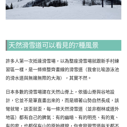
天然滑雪道可以看見的7種風景
許多人第一次抵達滑雪場，以為整座滑雪場就跟新手村練
習區一樣，是一條條整齊畫線的滑雪道（我會比喻游泳池
的滑水道與無邊無際的大海），其實不然。
日本多數的滑雪場建在天然山脊上，
依循山脊與谷地設
計，它
並不是筆直畫出來的，而是順著山勢自然長成，該
彎就彎，該歪就歪，每一條天然滑雪道（並非樹林或道外
地區）都有自己的脾氣：有的幽暗、有的明亮、有的寬、
有的窄，也都保有山的原始樣貌，你會發現雪道每天都不