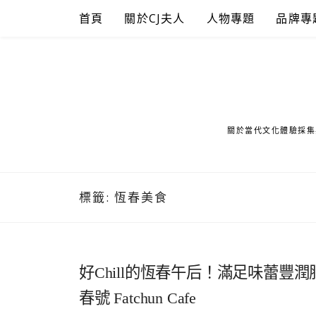
Skip
首頁
關於CJ夫人
人物專題
品牌專
to
content
關於當代文化體驗採集
標籤:
恆春美食
好Chill的恆春午后！滿足味蕾豐
春號 Fatchun Cafe