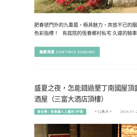
肥春號門外的九重葛，極具魅力，奔放不已的胭
色彩指標！ 有庭院的恆春鄉村私宅 久違的騎車
CONTINUE READING
盛夏之夜，怎能錯過墾丁南國屋頂
酒屋（三富大酒店頂樓）
。CJ夫人。
2024-01-
南台灣｜恆春讓人上癮的7件事