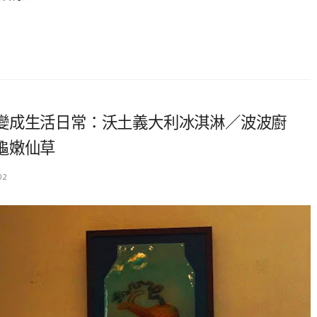
變成生活日常：沃土義大利冰淇淋／波波廚
龜嫩仙草
02