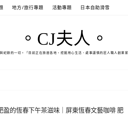
題
地方/旅行專題
活動專題
日本自助滑雪
。CJ夫人。
與紀錄的一切。「目前正在旅居各地，挖掘用心生活、處事謹慎的匠人職人創業
潤肥盈的恆春下午茶滋味｜屏東恆春文藝咖啡 肥