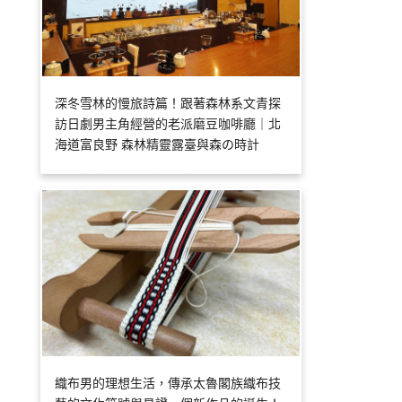
深冬雪林的慢旅詩篇！跟著森林系文青探
訪日劇男主角經營的老派磨豆咖啡廳｜北
海道富良野 森林精靈露臺與森の時計
織布男的理想生活，傳承太魯閣族織布技