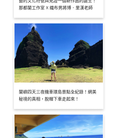
藝的文化符號與見證一個新作品的誕生！
那都蘭工作室 X 織布男將博．里漢老師
蘭嶼四天三夜機車環島景點全紀錄！網美
秘境的真相，脫帽下車走起來！