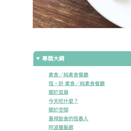
專題大綱
素食／純素食餐廳
恆。好 素食／純素食餐廳
關於菜單
今天吃什麼？
關於空間
重視飲食的恆春人
阿波羅藝廊