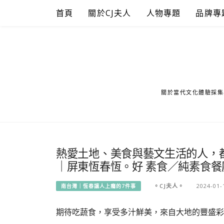
Skip
首頁
關於CJ夫人
人物專題
品牌專
to
content
關於當代文化體驗採集
熱愛土地、美食與藝文生活的人，
｜屏東恆春恆。好 素食／純素食餐
。CJ夫人。
2024-01-
南台灣｜恆春讓人上癮的7件事
期待吃蔬食，享受多汁鮮美，來自大地的豐盛彩