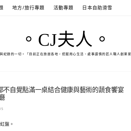
題
地方/旅行專題
活動專題
日本自助滑雪
。CJ夫人。
與紀錄的一切。「目前正在旅居各地，挖掘用心生活、處事謹慎的匠人職人創業
都不自覺點滿一桌結合健康與藝術的蔬食饗宴
廳
15
虹盤。