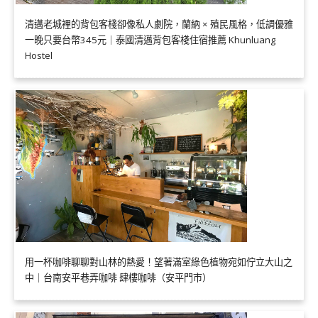
清邁老城裡的背包客棧卻像私人劇院，蘭納 × 殖民風格，低調優雅
一晚只要台幣345元｜泰國清邁背包客棧住宿推薦 Khunluang
Hostel
用一杯咖啡聊聊對山林的熱愛！望著滿室綠色植物宛如佇立大山之
中｜台南安平巷弄咖啡 肆樓咖啡（安平門市）