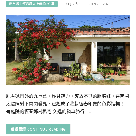
南台灣｜恆春讓人上癮的7件事
。CJ夫人。
2026-03-16
肥春號門外的九重葛，極具魅力，奔放不已的胭脂紅，在南國
太陽照射下閃閃發亮，已經成了我對恆春印象的色彩指標！
有庭院的恆春鄉村私宅 久違的騎車旅行，…
CONTINUE READING