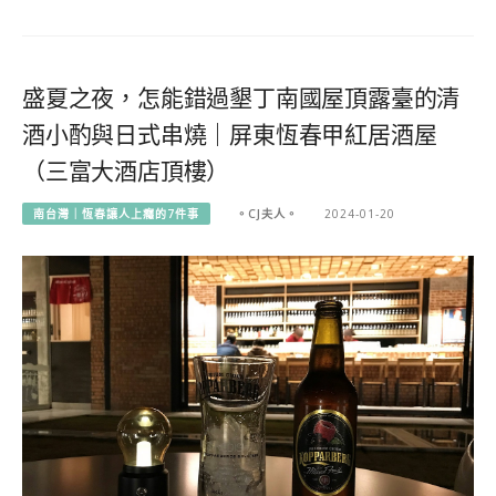
盛夏之夜，怎能錯過墾丁南國屋頂露臺的清
酒小酌與日式串燒｜屏東恆春甲紅居酒屋
（三富大酒店頂樓）
南台灣｜恆春讓人上癮的7件事
。CJ夫人。
2024-01-20