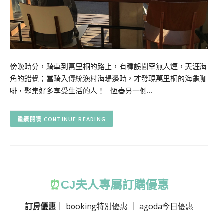
傍晚時分，騎車到萬里桐的路上，有種誤闖罕無人煙，天涯海
角的錯覺；當騎入傳統漁村海堤邊時，才發現萬里桐的海龜咖
啡，聚集好多享受生活的人！ 恆春另一側…
CONTINUE READING
⏰
CJ
夫人專屬訂購優惠
訂房優惠
｜
booking特別優惠
｜
agoda今日優惠