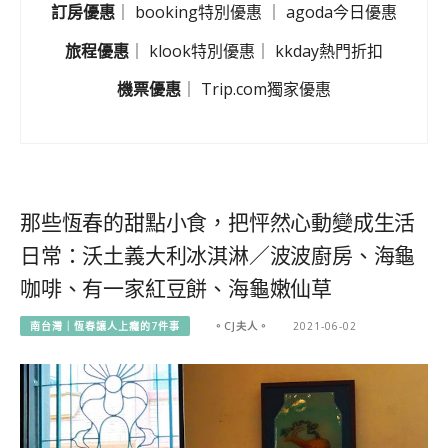
訂房優惠
｜
booking特別優惠
｜
agoda今日優惠
旅程優惠
｜
klook特別優惠
｜
kkday熱門折扣
機票優惠
｜
Trip.com獨家優惠
那些恆春的甜點小食，把怦然心動變成生活
日常：沃土義大利冰淇淋／波波廚房、海龜
咖啡、有一家紅豆餅、海龜嫩仙草
南台灣｜恆春讓人上癮的7件事
。CJ夫人。
2021-06-02