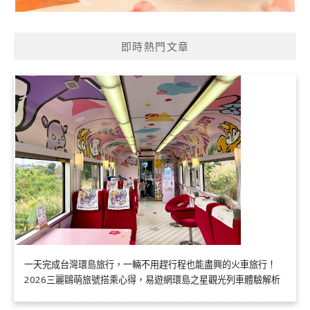
即時熱門文章
一天完成台灣環島旅行，一輛不用趕行程也能盡興的火車旅行！
2026三麗鷗萌旅號搭乘心得，易遊網環島之星觀光列車體驗解析