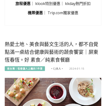
旅程優惠
｜
klook特別優惠
｜
kkday熱門折扣
機票優惠
｜
Trip.com獨家優惠
熱愛土地、美食與藝文生活的人，都不自覺
點滿一桌結合健康與藝術的蔬食饗宴｜屏東
恆春恆。好 素食／純素食餐廳
南台灣｜恆春讓人上癮的7件事
。CJ夫人。
2024-01-15