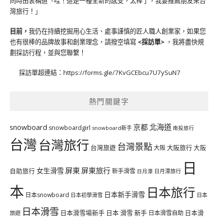
同時由衷稱道「哇！這是一種全新的感受，太棒了，我要推薦朋友來台
灣旅行！」
目前，
我仍在持續挖掘用心生活、處事謹慎的匠人職人創業家，如果您
也有很棒的品牌故事和創業理念，請撥空填寫
<
採訪單
>
，我將盡快規
劃採訪行程，並與您聯繫！
採訪單超連結：
https://forms.gle/7KvGCEbcu7U7ySuN7
熱門關鍵字
北海道
snowboard
京都
snowboardgirl
snowboard新手
南投旅行
台灣
台灣旅行
台灣景點
台灣旅遊
大阪旅行
大阪
大阪
日
屏東
屏東旅行
女生滑雪
自助旅行
新手滑雪
日月潭旅行
日月潭
本
日本旅行
日本新手滑雪
日本snowboard
日本初學滑雪
日本
日本滑雪
日本滑雪場新手
日本 滑雪 新手
日本滑雪自助
日本滑
旅遊