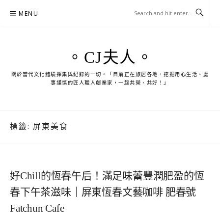
Skip
MENU
to
content
。CJ夫人。
關於當代文化體驗採集與紀錄的一切。「目前正在旅居各地，挖掘用心生活、處
事謹慎的匠人職人創業家，一起共榮、共好！」
標籤:
屏東美食
好Chill的恆春午后！滿足味蕾豐潤肥盈的恆
春下午茶滋味｜屏東恆春文藝咖啡 肥春號
Fatchun Cafe