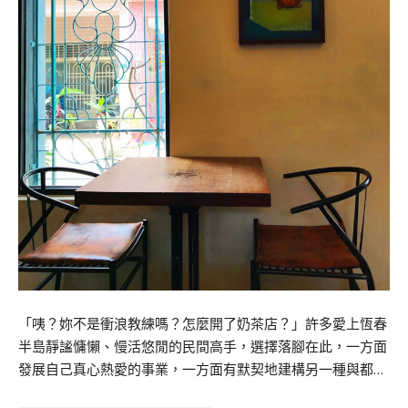
「咦？妳不是衝浪教練嗎？怎麼開了奶茶店？」許多愛上恆春
半島靜謐慵懶、慢活悠閒的民間高手，選擇落腳在此，一方面
發展自己真心熱愛的事業，一方面有默契地建構另一種與都…