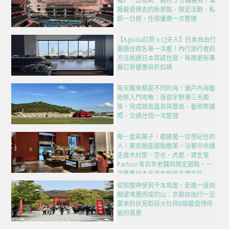
報》｜出發前一週花 5 分鐘看完！掌
握最值得去的新景點、限定活動、私
房一日遊、住宿優惠一次整理
【Agoda訂房 x CJ夫人】日本自由行
嚴選住宿名單一次看！內行旅行者的
方法挑選日本質感住宿，每周更新專
屬訂房優惠與折扣碼
每天醒來都是不同的海！瀨戶內海藝
術祭入門攻略：夜宿宇野港三天兩
夜，完成跳島直島與豐島、藝術祭護
照、交通住宿一次整理
每一盒和菓子，都藏著一位想記住的
人！東京銀座甜點散策，沿著中央通
走進木村家、空也、虎屋、資生堂
Parlour等百年老舖與限定甜點，一
次匯集日本五百年的伴手禮文化
從狐狸神使到千本鳥居，走進一座由
願望堆疊而成的山｜京都自由行一定
要來的伏見稻荷大社與8個最值得停
留的風景