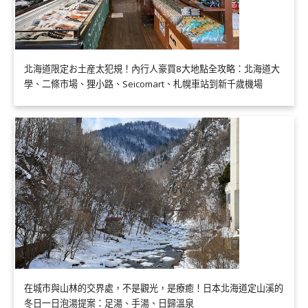
北海道限定お土産太犯規！內行人豪買8大地點全攻略：北海道大
學、二條市場、狸小路、Seicomart、札幌車站到新千歲機場
在城市與山林的交界處，不是觀光，是療癒！日本北海道定山溪的
冬日一日泡湯提案：足湯、手湯、日歸溫泉