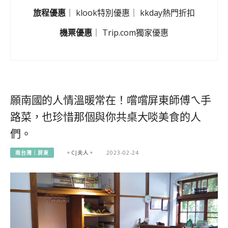
旅程優惠
｜
klook特別優惠
｜
kkday熱門折扣
機票優惠
｜
Trip.com獨家優惠
願南國的人情溫暖常在！嚐嚐屏東師傅ㄟ手
路菜，也珍惜那個與你共桌大啖美食的人
們。
南台灣｜屏東
。CJ夫人。
2023-02-24