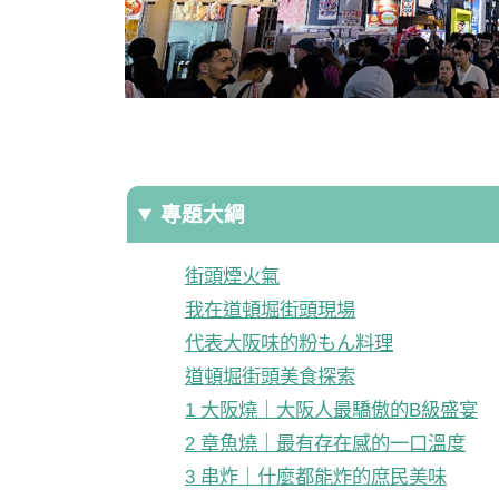
專題大綱
街頭煙火氣
我在道頓堀街頭現場
代表大阪味的粉もん料理
道頓堀街頭美食探索
1 大阪燒｜大阪人最驕傲的B級盛宴
2 章魚燒｜最有存在感的一口溫度
3 串炸｜什麼都能炸的庶民美味