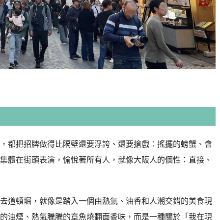
，都把招牌做得比隔壁還要浮誇、還要搶戲：搖擺的螃蟹、會
集體在街頭表演，愉悅著所有人，就像大阪人的個性：直接、
去道頓堀，就像是踏入一個由熱氣、油香和人潮交錯的美食現
的油煙、熱氣騰騰的章魚燒翻面香味，而是一種關於「我在現