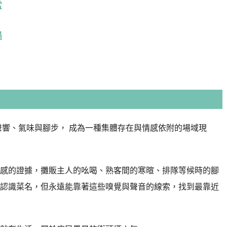
常
湯
聲響、氣味與腳步， 成為一種集體存在與情感依附的場域現
感的證據，攤販主人的吆喝、熟客間的寒暄、排隊等候時的腳
認識菜名，但永遠能靠著這些嗅覺與聲音的線索，找到最靠近