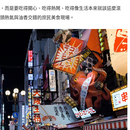
，而是要吃得開心、吃得熱鬧、吃得像生活本來就該這麼滾
頭熱氣與油香交錯的庶民美食現場。