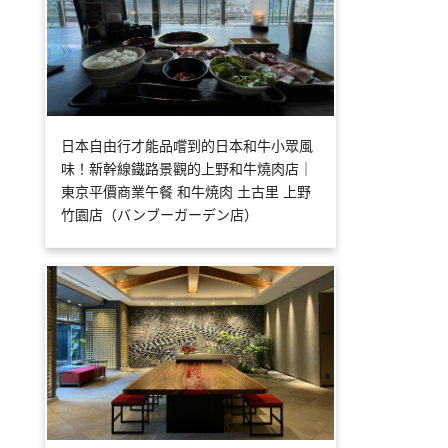
日本自由行才能品嚐到的日本和牛小眾風
味！新幹線鐵路景觀的上野和牛燒肉店｜
東京平價商業午餐 和牛焼肉 土古里 上野
竹園店（バンブーガーデン店）