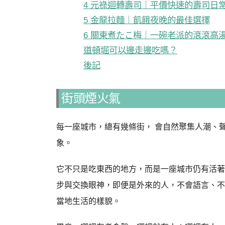
4 元祿迴轉壽司｜平價快速的壽司日
5 金龍拉麵｜飢餓夜晚的最佳選擇
6 關東煮たこ梅｜一碗老派的滾滾高
道頓堀可以邊走邊吃嗎？
後記
街頭煙火氣
每一座城市，總有幾條街， 會自然聚集人潮、
象。
它不只是吃東西的地方，而是一座城市仍有活著
步與交換眼神，即便是外來的人，不會語言、不
當地生活的樣貌。