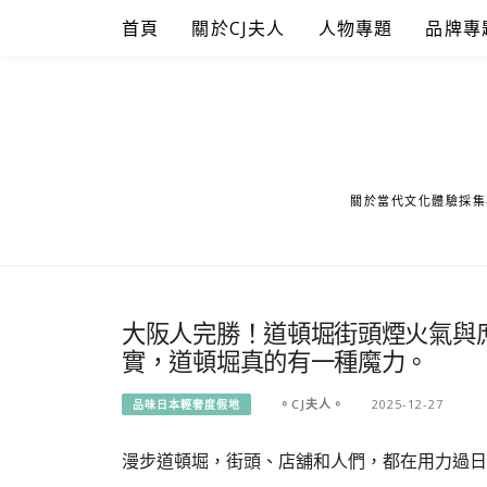
Skip
首頁
關於CJ夫人
人物專題
品牌專
to
content
關於當代文化體驗採集
大阪人完勝！道頓堀街頭煙火氣與
實，道頓堀真的有一種魔力。
。CJ夫人。
2025-12-27
品味日本輕奢度假地
漫步道頓堀，街頭、店舖和人們，都在用力過日