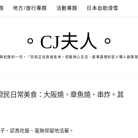
題
地方/旅行專題
活動專題
日本自助滑雪
。CJ夫人。
與紀錄的一切。「目前正在旅居各地，挖掘用心生活、處事謹慎的匠人職人創業
庶民日常美食：大阪燒、章魚燒、串炸。其
子、認真吃飯、毫無保留地活著。