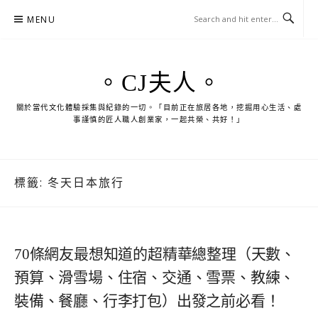
Skip
MENU
to
content
。CJ夫人。
關於當代文化體驗採集與紀錄的一切。「目前正在旅居各地，挖掘用心生活、處
事謹慎的匠人職人創業家，一起共榮、共好！」
標籤:
冬天日本旅行
70條網友最想知道的超精華總整理（天數、
預算、滑雪場、住宿、交通、雪票、教練、
裝備、餐廳、行李打包）出發之前必看！