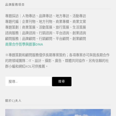
品牌服務項目
專題採訪｜人物專訪、品牌專訪、地方專訪、活動專訪
專題代編｜企業刊物、地方刊物、商業專欄、商業文案
專題策劃｜商業策展、活動策展、旅行策展、生活策展
諮詢服務｜品牌諮詢、行銷諮詢、平台諮詢、創業諮詢
顧問服務｜品牌顧問、行銷顧問、平台顧問、創業顧問
商業合作哲學與敘事DNA
※專題策劃和顧問服務僅供長期專案簽約；各項專案亦可與我長期合作
的跨領域團隊：IT、設計、攝影、廣告、媒體共同協作，另有信賴的社
群小編和網紅KOL可供推薦。
搜
尋
關
鍵
關於CJ夫人
字: