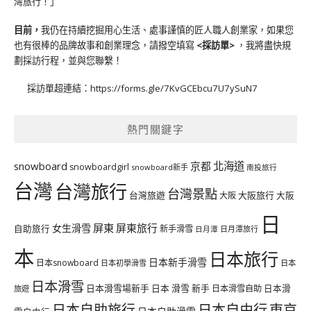
灣旅行！」
目前，
我仍在持續挖掘用心生活、處事謹慎的匠人職人創業家，如果您
也有很棒的品牌故事和創業理念，請撥空填寫
<
採訪單
>
，我將盡快規
劃採訪行程，並與您聯繫！
採訪單超連結：
https://forms.gle/7KvGCEbcu7U7ySuN7
熱門關鍵字
北海道
snowboard
京都
snowboardgirl
snowboard新手
南投旅行
台灣
台灣旅行
台灣景點
台灣旅遊
大阪旅行
大阪
大阪
日
屏東
屏東旅行
女生滑雪
自助旅行
新手滑雪
日月潭旅行
日月潭
本
日本旅行
日本新手滑雪
日本snowboard
日本初學滑雪
日本
日本滑雪
日本滑雪場新手
日本 滑雪 新手
日本滑雪自助
日本滑
旅遊
日本自由行
日本自助旅行
東京