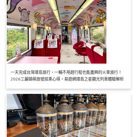
一天完成台灣環島旅行，一輛不用趕行程也能盡興的火車旅行！
2026三麗鷗萌旅號搭乘心得，易遊網環島之星觀光列車體驗解析