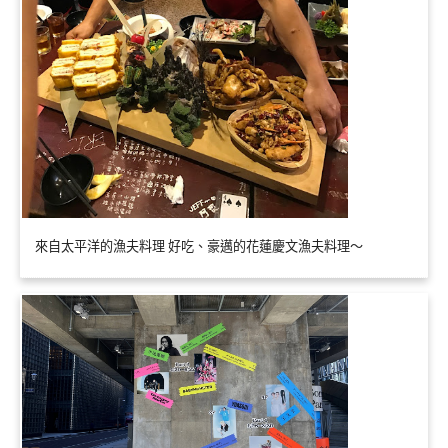
來自太平洋的漁夫料理 好吃、豪邁的花蓮慶文漁夫料理～