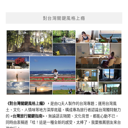
對台灣關鍵風格上癮
《對台灣關鍵風格上癮》
，
是由CJ夫人製作的台灣專題；運用台灣風
土、文化、人情味等地方深厚底蘊，構成專為旅行者認識台灣獨特魅力
的
<台灣旅行關鍵指南>
，無論語言隔閡、文化背景，都能心動不已，
同時由衷稱道「哇！這是一種全新的感受，太棒了，我要推薦朋友來台