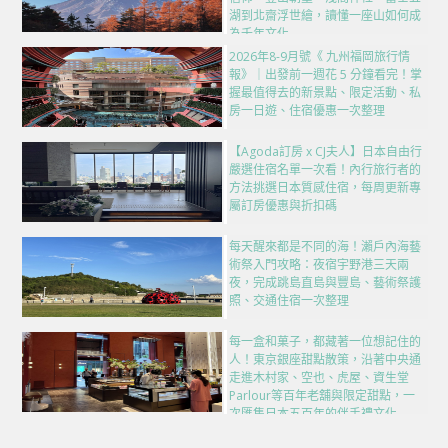
湖到北齋浮世繪，讀懂一座山如何成
為千年文化
2026年8-9月號《 九州福岡旅行情
報》｜出發前一週花 5 分鐘看完！掌
握最值得去的新景點、限定活動、私
房一日遊、住宿優惠一次整理
【Agoda訂房 x CJ夫人】日本自由行
嚴選住宿名單一次看！內行旅行者的
方法挑選日本質感住宿，每周更新專
屬訂房優惠與折扣碼
每天醒來都是不同的海！瀨戶內海藝
術祭入門攻略：夜宿宇野港三天兩
夜，完成跳島直島與豐島、藝術祭護
照、交通住宿一次整理
每一盒和菓子，都藏著一位想記住的
人！東京銀座甜點散策，沿著中央通
走進木村家、空也、虎屋、資生堂
Parlour等百年老舖與限定甜點，一
次匯集日本五百年的伴手禮文化