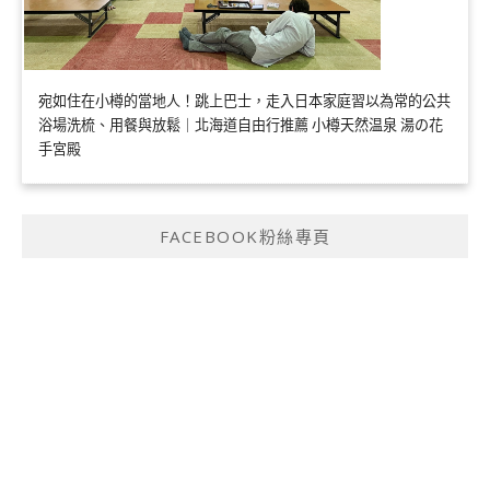
宛如住在小樽的當地人！跳上巴士，走入日本家庭習以為常的公共
浴場洗梳、用餐與放鬆｜北海道自由行推薦 小樽天然温泉 湯の花
手宮殿
FACEBOOK粉絲專頁