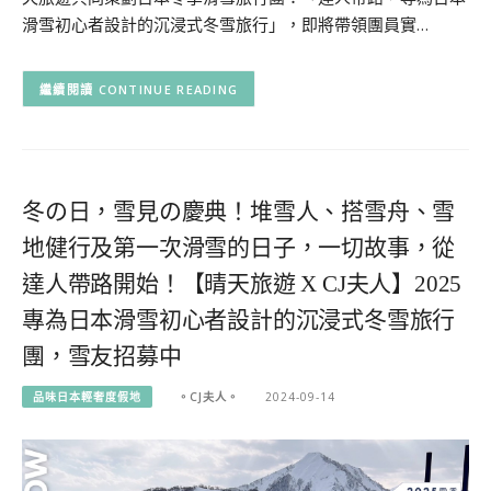
滑雪初心者設計的沉浸式冬雪旅行」，即將帶領團員實…
CONTINUE READING
冬の日，雪見の慶典！堆雪人、搭雪舟、雪
地健行及第一次滑雪的日子，一切故事，從
達人帶路開始！【晴天旅遊 X CJ夫人】2025
專為日本滑雪初心者設計的沉浸式冬雪旅行
團，雪友招募中
品味日本輕奢度假地
。CJ夫人。
2024-09-14