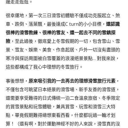
邊走走逛逛。
很幸運地，第一次三日滑雪初體驗不僅成功克服起立、煞
車、跌倒、落葉飄，最後達成C turn的小小目標，
還認識
很棒的滑雪教練、很棒的雪友、還一起去不同的雪鎮探
險
，至此過後，徹底愛上冬雪假期的一切，包含雪山、雪
景、雪友、娛樂、美食、作息起居、戶外一切沒有盡頭的
寒冷與探訪周圍被白雪覆蓋的浪漫絕景景點… 對我來說，
這些都構成了我心中理想的冬雪旅行。
事後想想，
原來吸引我的一去再去的理想滑雪旅行元素
，
不僅包含可眺望日本絕景的滑雪場、新手友善的滑雪道，
還需要享受難得的日式傳統一泊二食溫泉旅宿、冬季限定
的賞雪景點和玩雪體驗，兼具賞雪、玩雪和滑雪三大特
點，畢竟假期難得總想東看西看，什麼都玩過一輪才划
算！（還有啊，對於運動神經不好的人來說，滑雪真的沒