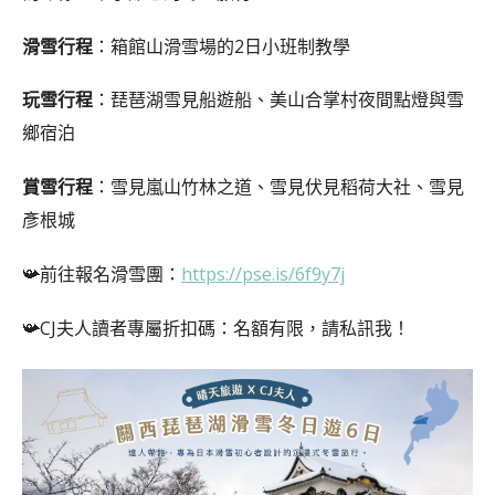
滑雪行程
：箱館山滑雪場的2日小班制教學
玩雪行程
：琵琶湖雪見船遊船、美山合掌村夜間點燈與雪
鄉宿泊
賞雪行程
：雪見嵐山竹林之道、雪見伏見稻荷大社、雪見
彥根城
📯前往報名滑雪團：
https://pse.is/6f9y7j
📯CJ夫人讀者專屬折扣碼：名額有限，請私訊我！