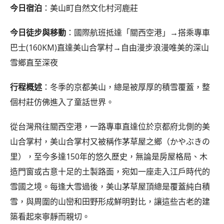
今日宿泊
：美山町自然文化村河鹿莊
今日徒步與移動
：國際航班抵達「關西空港」→搭乘專車
巴士(160KM)直達美山合掌村→自由漫步浪漫唯美的深山
雪鄉直至深夜
行程概述
：冬季的京都美山，總是被厚厚的積雪覆蓋，整
個村莊仿佛進入了童話世界。
從台灣飛往關西空港，一路專車直達位於京都府北側的美
山合掌村，美山合掌村又被稱作茅草屋之鄉（かやぶきの
里），至今多達150年的悠久歷史，無論是房屋格局、木
造門窗或古意十足的土製路面，宛如一座走入江戶時代的
雪國之境。每逢大雪過後，美山茅草屋頂總是覆蓋純白積
雪，與周圍的山巒和田野形成鮮明對比，讓這些古老的建
築看起來寧靜而親切。