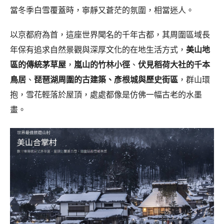
當冬季白雪覆蓋時，寧靜又蒼茫的氛圍，相當迷人。
以京都府為首，這座世界聞名的千年古都，其周圍區域長
年保有追求自然景觀與深厚文化的在地生活方式，
美山地
區的傳統茅草屋
，
嵐山的竹林小徑
、
伏見稻荷大社的千本
鳥居
、
琵琶湖周圍的古建築、彥根城與歷史街區
，群山環
抱，雪花輕落於屋頂，處處都像是仿佛一幅古老的水墨
畫。