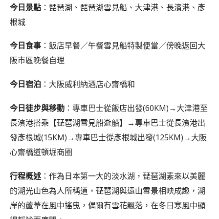
今日景點
：琵琶湖、琵琶湖雪見船、大津港、長濱港、彥
根城
今日食事
：飯店早餐／午餐雪見船特製便當／傍晚返回大
阪市區晚餐自理
今日宿泊
：大阪威利納酒店心齋橋和
今日徒步與移動
：專車巴士從飯店出發(60KM)→大津港至
長濱港搭乘【琵琶湖雪見船遊船】→專車巴士從長濱港出
發彥根城(15KM)→專車巴士從彥根城出發(125KM)→大阪
心齋橋道頓堀商圈
行程概述
：作為日本第一大的淡水湖，琵琶湖素來以美麗
的湖光山色為人所稱道，琵琶湖與遠山雪景相映成趣，湖
岸的蘆葦在風中搖曳，偶爾有雪花飄落，在冬日寒風中顯