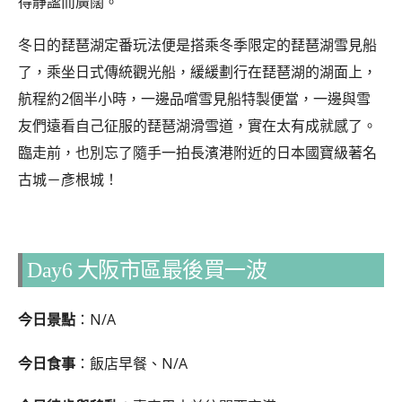
得靜謐而廣闊。
冬日的琵琶湖定番玩法便是搭乘冬季限定的琵琶湖雪見船
了，乘坐日式傳統觀光船，緩緩劃行在琵琶湖的湖面上，
航程約2個半小時，一邊品嚐雪見船特製便當，一邊與雪
友們遠看自己征服的琵琶湖滑雪道，實在太有成就感了。
臨走前，也別忘了隨手一拍長濱港附近的日本國寶級著名
古城－彥根城！
Day6 大阪市區最後買一波
今日景點
：N/A
今日食事
：飯店早餐、N/A