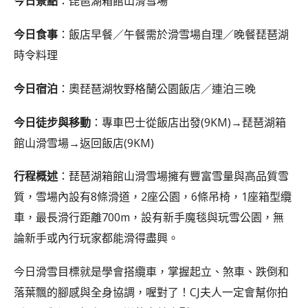
今日景點
：琵琶湖箱館山滑雪場
今日食事
：飯店早餐／午餐需於滑雪場自理／晚餐
琵琶湖
時令料理
今日宿泊
：奧琵琶湖牧野格蘭公園飯店／連泊三晚
今日徒步與移動
：專車巴士從飯店出發(9KM)→琵琶湖箱
館山滑雪場→返回飯店(9KM)
行程概述
：琵琶湖箱館山滑雪場擁有豐富雪量與高品質雪
質，雪場內設有8條滑道，2座公園，6條吊椅，1座箱型纜
車，最長滑行距離700m，設有新手魔毯與玩雪公園，無
論新手或內行玩家都能滑得盡興。
今日滑雪目標就是學會搭纜車，掌握起立、煞車、跌倒和
落葉飄的腳感與全身協調，喔對了！CJ夫人一定會幫你拍