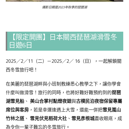
攝影日期是2023年秋季的琵琶湖
【限定開團】日本關西琵琶湖滑雪冬
日遊6日
2025／2／11（二）－2025／2／ 16（日），一起解鎖關
西冬雪旅行吧！
在美麗的琵琶湖畔與小班制教練悉心教學之下，讓你學會
什麼叫做滑雪！旅行的同時，也將好難好難預約到的
琵琶
湖雪見船
、
美山合掌村點燈夜遊
與
古樸民泊夜宿保留專屬
席位與客房
，若是幸運逢遇上大雪，還能一併把
雪見嵐山
竹林之道
、
雪見伏見稻荷大社
、
雪見彥根城
盡收眼底，成
為令你一輩子難忘的冬雪旅行。