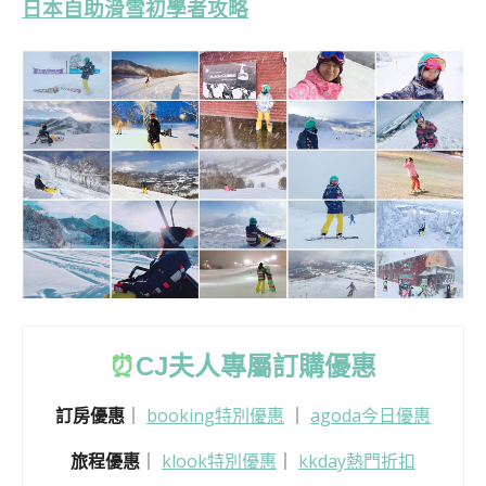
日本自助滑雪初學者攻略
⏰
CJ
夫人專屬訂購優惠
訂房優惠
｜
booking特別優惠
｜
agoda今日優惠
旅程優惠
｜
klook特別優惠
｜
kkday熱門折扣