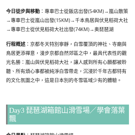
今日徒步與移動
：專車巴士從飯店出發(54KM)→嵐山散策
→專車巴士從嵐山出發(15KM)→千本鳥居與伏見稻荷大社
→專車巴士從伏見稻荷大社出發(74KM)→奥琵琶湖
行程概述
：京都冬天特別寧靜，白雪覆頂的神社、寺廟與
鳥居更添禪意，漫步京都自然郊區之中，最具代表性的觀
光名勝：嵐山與伏見稻荷大社，讓人感到所有心願都被聆
聽、所有煩心事都被純淨白雪帶走，沉浸於千年古都特有
的文化氛圍之中，這是日本別的冬雪區域少有的體驗。
Day3 琵琶湖箱館山滑雪場／學會落葉
飄