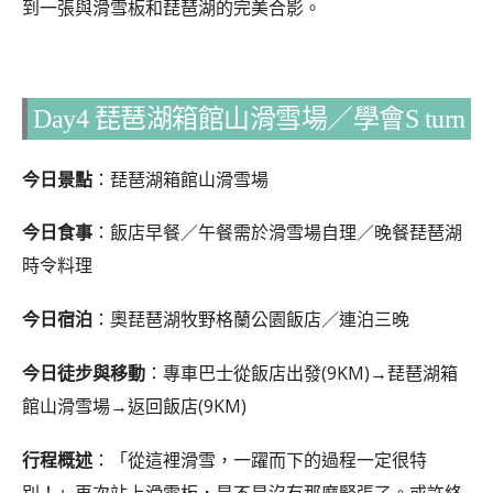
到一張與滑雪板和琵琶湖的完美合影。
Day4 琵琶湖箱館山滑雪場／學會S turn
今日景點
：琵琶湖箱館山滑雪場
今日食事
：飯店早餐／午餐需於滑雪場自理／晚餐琵琶湖
時令料理
今日宿泊
：奧琵琶湖牧野格蘭公園飯店／
連泊三晚
今日徒步與移動
：專車巴士從飯店出發(9KM)→琵琶湖箱
館山滑雪場→返回飯店(9KM)
行程概述
：「從這裡滑雪，一躍而下的過程一定很特
別！」再次站上滑雪板，是不是沒有那麼緊張了。或許終