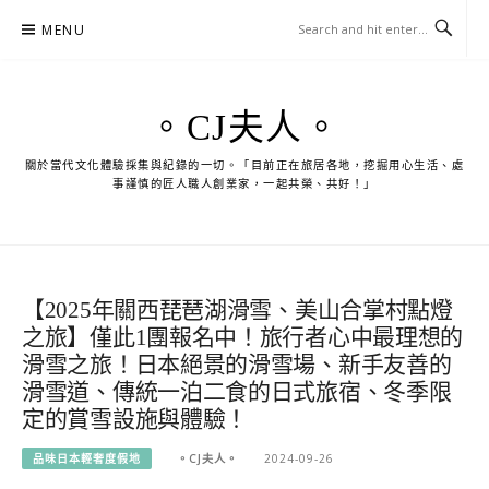
Skip
MENU
to
content
。CJ夫人。
關於當代文化體驗採集與紀錄的一切。「目前正在旅居各地，挖掘用心生活、處
事謹慎的匠人職人創業家，一起共榮、共好！」
【2025年關西琵琶湖滑雪、美山合掌村點燈
之旅】僅此1團報名中！旅行者心中最理想的
滑雪之旅！日本絕景的滑雪場、新手友善的
滑雪道、傳統一泊二食的日式旅宿、冬季限
定的賞雪設施與體驗！
品味日本輕奢度假地
。CJ夫人。
2024-09-26