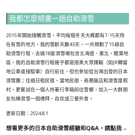
我都怎麼規畫一趟自助滑雪
2015年開始接觸滑雪，平均每個冬天大概都有7-15天待
在有雪的地方，我的雪齡天數43天，一共規劃了15趟自
助滑雪行程，去過18座滑雪場包含北海道、東北，關東地
區，我的自助滑雪行程幾乎都是搭乘大眾運輸（如JR轉當
地公車或接駁車）自行前往，但也參加從台灣出發的日本
滑雪團；住過日租民宿、當地民宿、商務飯店和滑雪度假
村，更嘗試在一個人拎著行李箱前往雪鄉，加入
一大群朋
友包棟滑雪一個禮拜，自炊或三餐外食。
更新日期：2024.8.1
想看更多的日本自助滑雪經驗和Q&A，請點我→