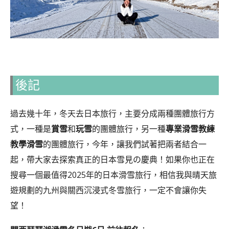
後記
過去幾十年，冬天去日本旅行，主要分成兩種團體旅行方
式，一種是
賞雪
和
玩雪
的團體旅行，另一種
專業滑雪教練
教學滑雪
的團體旅行，今年，讓我們試著把兩者結合一
起，帶大家去探索真正的日本雪見の慶典！如果你也正在
搜尋一個最值得2025年的日本滑雪旅行，相信我與晴天旅
遊規劃的九州與關西沉浸式冬雪旅行，一定不會讓你失
望！