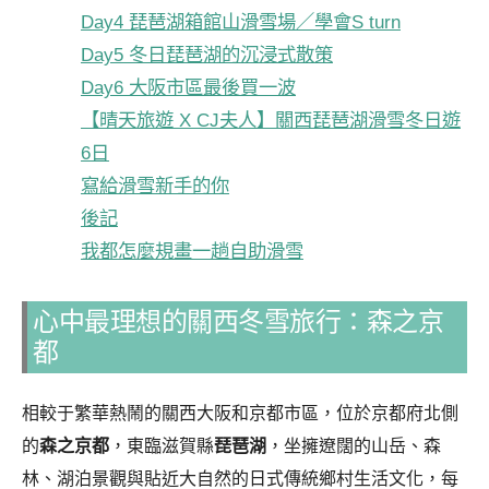
Day4 琵琶湖箱館山滑雪場／學會S turn
Day5 冬日琵琶湖的沉浸式散策
Day6 大阪市區最後買一波
【晴天旅遊 X CJ夫人】關西琵琶湖滑雪冬日遊
6日
寫給滑雪新手的你
後記
我都怎麼規畫一趟自助滑雪
心中最理想的關西冬雪旅行：森之京
都
相較于繁華熱鬧的關西大阪和京都市區，位於京都府北側
的
森之京都
，東臨滋賀縣
琵琶湖
，坐擁遼闊的山岳、森
林、湖泊景觀與貼近大自然的日式傳統鄉村生活文化，每