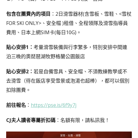
包含在團費內的項目
：2日滑雪器材(含雪板、雪鞋、<雪杖
FOR SKI ONLY>、安全帽 )租借、全程領隊及滑雪指導員
費用、日本上網SIM卡(每日10G)。
貼心安排1：
考量滑雪裝備與行李繁多，特別安排中間連
泊三晚的奧琵琶湖牧野格蘭公園飯店
貼心安排2：
若是自備雪具、安全帽、不須教練教學或不
去滑雪（待在飯店享受雪景或泡湯也超棒），都可以個別
扣除團費。
前往報名
：
https://pse.is/6f9y7j
CJ夫人讀者專屬折扣碼
：名額有限，請私訊我！