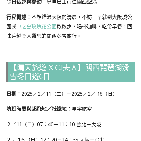
今日徒步與移動
：專車巴士前往關西空港
行程概述
：不想錯過大阪的清晨，不妨一早就到大阪城公
園或
中之島玫瑰花公園
散散步，喝杯咖啡，吃份早餐，回
味這趟令人難忘的關西冬雪旅行。
【晴天旅遊 X CJ夫人】關西琵琶湖滑
雪冬日遊6日
日期
：2025／2／11（二）－2025／2／ 16（日）
航班時間與起飛地／抵達地
：星宇航空
２／11（二）07：40－11：10 台北－大阪
２／ 1６（日）12：20－14：35 大阪－台北