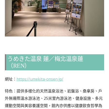
うめきた温泉 蓮／梅北溫泉蓮
（REN）
網址：
https://umekita-onsen.jp/
特色：提供多樣化的天然溫泉浴池、岩盤浴、桑拿房、戶
外無邊際溫水游泳池、25米室內游泳池、健身設施、多元
運動空間與美容養護空間，館內亦供應以健康飲食哲學為