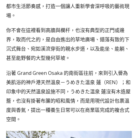
都市生活節奏感，打造一個讓人重新學會深呼吸的藝術現
場。
你不會在這裡看到高牆與欄杆，也沒有典型的正門或邊
界，取而代之的，是自由進出的草地廣場、錯落有致的下
沉式舞台、宛如溪流穿街的親水步道，以及能坐、能躺、
甚至能野餐的大型幾何草坡。
沿著 Grand Green Osaka 的南街區往前，來到引入譽為
美肌浴的神戶港天然溫泉－うめきた温泉 蓮（REN）；和
印象中的天然溫泉設施不同，うめきた温泉 蓮沒有木造屋
簷，也沒有掛著布簾的昭和風情，而是用現代設計包裹溫
度與香氣，提出一種養生日常可以在商業區完成的複合式
空間。