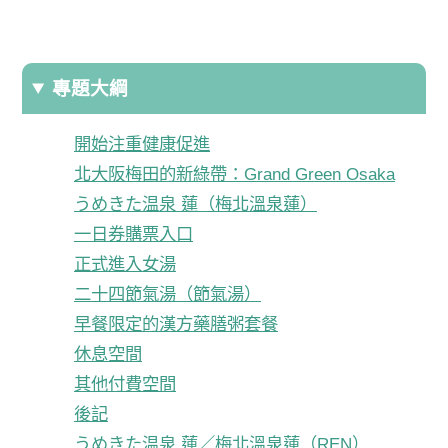
專題大綱
開始注重健康促進
北大阪梅田的新綠帶：Grand Green Osaka
うめきた温泉 蓮（梅北溫泉蓮）
一日券購票入口
正式進入女湯
二十四節氣湯（節氣湯）
早餐限定的漢方藥膳粥套餐
休息空間
其他付費空間
後記
うめきた温泉 蓮／梅北溫泉蓮（REN）