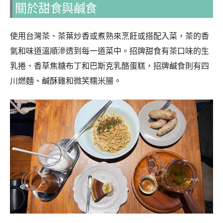
關於甜食與鹹食
使用台灣茶、茶葉炒香或煮熟來烹飪或搭配入菜，茶的香
氣和味道溫順滲透到每一道菜中。招牌甜食有茶口味的生
乳捲、香草焦糖布丁和巴斯克乳酪蛋糕，招牌鹹食則有四
川燃麵、鹹酥雞和微笑糯米腸。