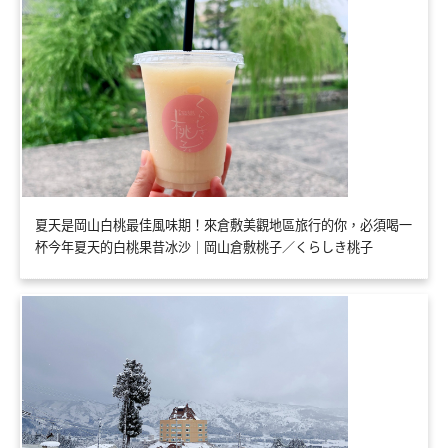
夏天是岡山白桃最佳風味期！來倉敷美觀地區旅行的你，必須喝一
杯今年夏天的白桃果昔冰沙｜岡山倉敷桃子／くらしき桃子