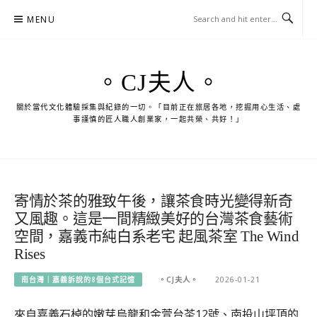
Skip
MENU
to
content
。CJ夫人。
關於當代文化體驗採集與紀錄的一切。「目前正在旅居各地，挖掘用心生活、處
事謹慎的匠人職人創業家，一起共榮、共好！」
寄情於茶的雅致午後，讓茶食時光變得新奇
又風趣。這是一間精緻美好的台灣茶食藝術
空間，嘉義市純白系老宅 起風茶室 The Wind
Rises
南台灣｜嘉義訴說的8個台式記憶
。CJ夫人。
2026-01-21
來自嘉義石棹的嫩芽烏龍和金萱台茶12號、南投山坪頂的