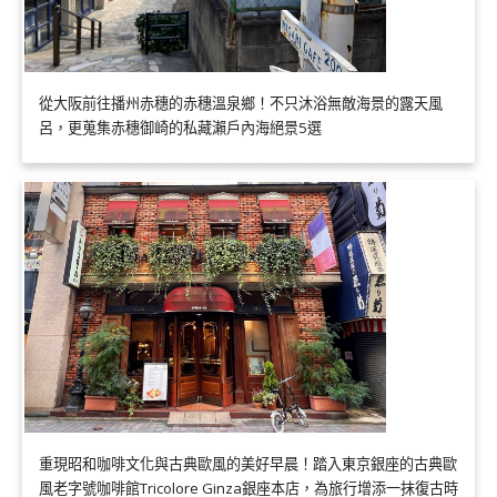
從大阪前往播州赤穗的赤穗溫泉鄉！不只沐浴無敵海景的露天風
呂，更蒐集赤穗御崎的私藏瀨戶內海絕景5選
重現昭和咖啡文化與古典歐風的美好早晨！踏入東京銀座的古典歐
風老字號咖啡館Tricolore Ginza銀座本店，為旅行增添一抹復古時