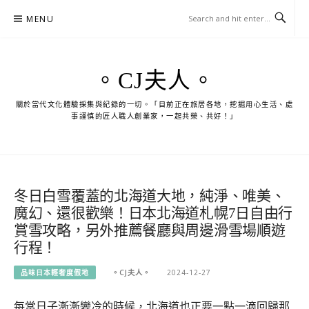
Skip
MENU
to
content
。CJ夫人。
關於當代文化體驗採集與紀錄的一切。「目前正在旅居各地，挖掘用心生活、處
事謹慎的匠人職人創業家，一起共榮、共好！」
冬日白雪覆蓋的北海道大地，純淨、唯美、
魔幻、還很歡樂！日本北海道札幌7日自由行
賞雪攻略，另外推薦餐廳與周邊滑雪場順遊
行程！
品味日本輕奢度假地
。CJ夫人。
2024-12-27
每當日子漸漸變冷的時候，北海道也正要一點一滴回歸那