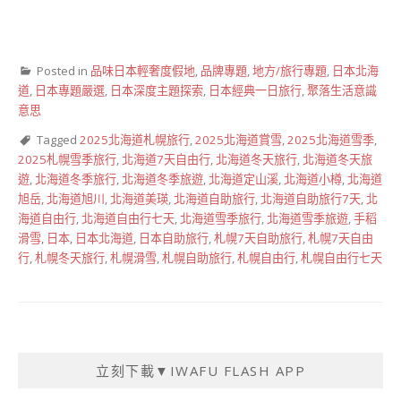
Posted in
品味日本輕奢度假地
,
品牌專題
,
地方/旅行專題
,
日本北海
道
,
日本專題嚴選
,
日本深度主題探索
,
日本經典一日旅行
,
聚落生活意識
意思
Tagged
2025北海道札幌旅行
,
2025北海道賞雪
,
2025北海道雪季
,
2025札幌雪季旅行
,
北海道7天自由行
,
北海道冬天旅行
,
北海道冬天旅
遊
,
北海道冬季旅行
,
北海道冬季旅遊
,
北海道定山溪
,
北海道小樽
,
北海道
旭岳
,
北海道旭川
,
北海道美瑛
,
北海道自助旅行
,
北海道自助旅行7天
,
北
海道自由行
,
北海道自由行七天
,
北海道雪季旅行
,
北海道雪季旅遊
,
手稻
滑雪
,
日本
,
日本北海道
,
日本自助旅行
,
札幌7天自助旅行
,
札幌7天自由
行
,
札幌冬天旅行
,
札幌滑雪
,
札幌自助旅行
,
札幌自由行
,
札幌自由行七天
立刻下載▼IWAFU FLASH APP