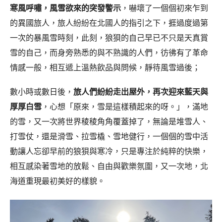
寒風呼嘯，風雪欲來的突發警示
，嚇壞了一個個初來乍到
的異國旅人，旅人紛紛在北國人的指引之下，捱過度過第
一次的暴風雪時刻，此刻，狼狽的自己早已不只是天真賞
雪的自己，而身旁熟悉的與不熟識的人們，彷彿有了革命
情感一般，相互遞上溫熱飲品與問候，靜待風雪過後；
數小時或數日後，
旅人們紛紛走出屋外，再次迎來藍天與
厚厚白雪
，心想「原來，雪是這樣積起來的呀。」，滿地
的雪，又一次將世界稜稜角角覆蓋掉了，無論是堆雪人、
打雪仗，還是滑雪、拉雪橇、雪地健行，一個個的雪中活
動讓人忘卻早前的狼狽與寒冷，只是專注於純粹的快樂，
相互感染著雪地的放鬆、自由與歡樂氛圍，又一次地，北
海道重現最初美好的樣貌。