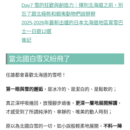
Day7 雪的狂歡與創造力｜揮別北海道之前，別
忘了跟北極熊和蝦夷動物們說掰掰
2025-2026年最新出爐的日本北海道地區賞雪巴
士一日遊12選
後記
當北國白雪又紛飛了
任誰都會喜歡北海道的雪吧！
第一眼與雪的邂逅
，是冰冷的、是潔白的、是鬆軟的；
真正深呼吸幾回，放慢腳步過後，
更深一層地展開解讀
，
才感受到了所謂純淨的、寧靜的、唯美的動人時刻；
原以為北國白雪的一切，如小說般輕柔地展開，
不料一陣