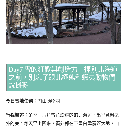
Day7 雪的狂歡與創造力｜揮別北海道
之前，別忘了跟北極熊和蝦夷動物們
說掰掰
今
日雪地任務：
円山動物園
行程概述：
冬季一片片雪花紛飛的的北海道，出乎意料之
外的美。每天早上醒來，窗外都在下雪白雪覆蓋大地，山