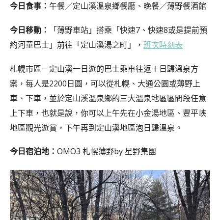
今日食事：
午餐／定山溪溫泉鄉餐廳、晚餐／薄野餐酒館
今日移動：
「薄野車站」搭乘「快速7、快速8或是提前預
約河童巴士」前往「定山溪湯之町」，
班次時刻表
札幌市區－定山溪一日遊的巴士乘車往返＋日歸溫泉方
案，每人是2200日圓，可以從札幌、大通公園或薄野上
車、下車，並於定山溪溫泉鄉的三大溫泉地區區間段任意
上下車，也就是說，你可以上午先在小金湯地區、豐平峽
地區觀光遊賞，下午再到定山溪地區泡日歸溫泉。
今日宿泊地：
OMO3 札幌薄野by 星野集團