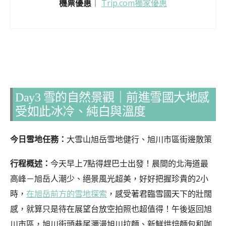
機票優惠
｜
Trip.com獨家優惠
Day3 雪的自然景觀｜前進雪國大地感
受如此冰冷、純白與溫度
今日雪地任務：
大雪山旭岳雪地健行、旭川市區街邊散策
行程概述：
今天早上7點得趕巴士出發！晨間的北海道最
高峰－旭岳人潮少、絕景風光超美，好好把握珍貴的2小
時，
在旭岳前方的雪地探索
，感受著君臨雪國天下的壯闊
感，就算只是待在展望台放空拍照也超值得！午後返回旭
川市區，旭川街頭巷尾瀰漫旭川拉麵、新鮮烘焙麵包和咖