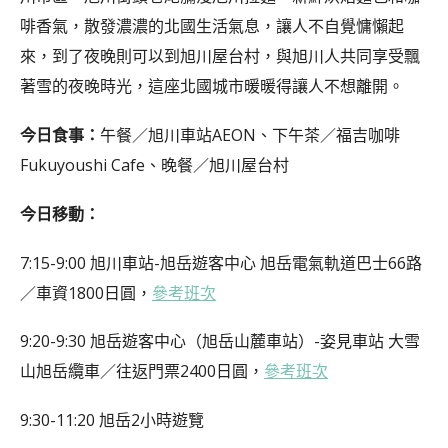
啡香氣，散發濃濃的北國生活氣息，讓人不自覺慵懶起
來，到了夜晚則可以到旭川屋台村，與旭川人共同享受飄
著雪的夜晚時光，這座北國城市暖暖得讓人不想離開。
今日食事：
午餐／旭川車站AEON、下午茶／福吉咖啡
Fukuyoushi Cafe、晚餐／旭川屋台村
今日移動：
7:15-9:00 旭川車站-旭岳遊客中心 旭岳電氣軌道巴士66路
／車資1800日圓，
參考班次
9:20-9:30 旭岳遊客中心（旭岳山麓車站）-姿見車站 大雪
山旭岳纜車／往返門票2400日圓，
參考班次
9:30-11:20 旭岳2小時遊覽