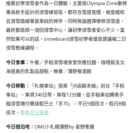
推薦初學滑雪者作為一日體驗，主要是Olympia Zone數條
專為新手設計的滑雪練習區，都符合雪道寬闊、坡度緩和
且滑雪路線筆直單純的條件，同時無論選擇哪條滑雪道，
最終都是統一滑回滑雪中心，讓初學滑雪者安心不少。當
然如果可以的話，snowboard滑雪初學者還是建議報二日
滑雪教練課程，
今日食事：
午餐／手稻滑雪場食堂供應拉麵、咖哩飯及北
海道產的乳製品甜點、晚餐／薄野餐酒館
今日移動：
「札幌車站」搭乘「JR函館本線」前往「手稻
車站」，車資340日幣，車程12分鐘，從手稲車站轉乘手
稲滑雪場付費接駁巴士「手70」，平日5個班次，假日8個
班次，
參考巴士班表
今日宿泊地：
OMO3 札幌薄野by 星野集團