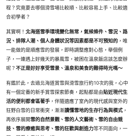
程？究竟要去哪個滑雪場比較順、比較容易上手、比較適
合初學者？
其實啊！
北海道雪季環境變化無常，氣候條件、雪況、路
況、排隊人潮、個人身體狀況等因素都是不可預知的
，唯
一能做的是順應雪的發展，即時調整應對心態，舉個例
子，一連遇上好幾天的暴風雪，被困在溫泉飯店該怎麼辦
呢？
不正是好好享受雪景、溫泉和美食的難得時光嗎～
有鑑於此，去過北海道賞雪與滑雪旅行約10次的我，心中
有一個定番的新手賞雪探索節奏，起點都是由
貼近現代生
活的便利都會區著手
，伴隨適應了室內的現代感與室外的
狂野白雪的日常衝突，漸漸
讀懂雪地的生存行為與模式
，
再依序展開
雪的自然景觀、雪的人文藝術、雪的自由競
技、雪的療癒與思考、雪的狂歡與創造力
等不同面向，一