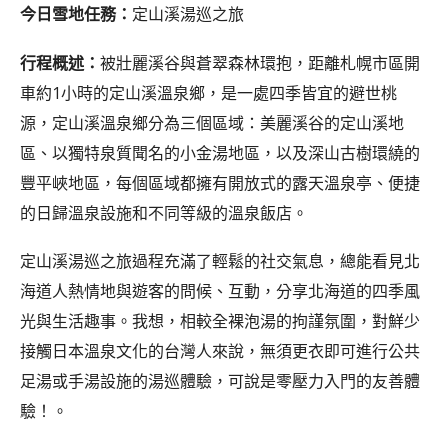
今日雪地任務：
定山溪湯巡之旅
行程概述：
被壯麗溪谷與蒼翠森林環抱，距離札幌市區開
車約1小時的定山溪溫泉鄉，是一處四季皆宜的避世桃
源，定山溪溫泉鄉分為三個區域：美麗溪谷的定山溪地
區、以獨特泉質聞名的小金湯地區，以及深山古樹環繞的
豐平峽地區，每個區域都擁有開放式的露天溫泉亭、便捷
的日歸溫泉設施和不同等級的溫泉飯店。
定山溪湯巡之旅過程充滿了輕鬆的社交氣息，總能看見北
海道人熱情地與遊客的問候、互動，分享北海道的四季風
光與生活趣事。我想，相較全裸泡湯的拘謹氛圍，對鮮少
接觸日本溫泉文化的台灣人來說，無須更衣即可進行公共
足湯或手湯設施的湯巡體驗，可說是零壓力入門的友善體
驗！。