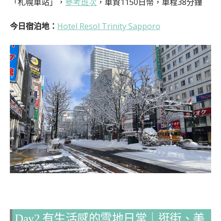
「札幌車站」，
參考班次
，車資1150日幣，車程38分鐘
今日宿泊地：
Hotel Resol Trinity Sapporo
Day2 有生活感的雪地日常｜逛街、美