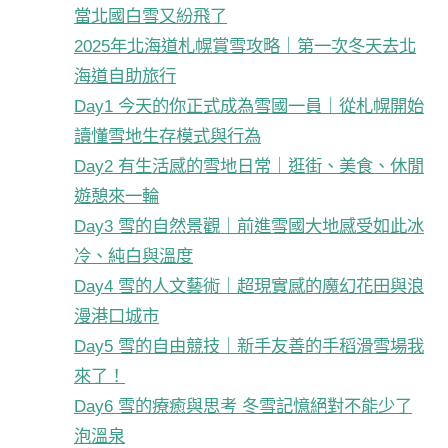
當北國白雪又紛飛了
2025年北海道札幌賞雪攻略｜第一次冬天去北
海道自助旅行
Day1 今天的你正式成為雪國一員｜從札幌開始
讀懂雪地生存模式與行為
Day2 有生活感的雪地日常｜逛街、美食、休閒
遊憩來一輪
Day3 雪的自然景觀｜前進雪國大地感受如此冰
冷、純白與溫度
Day4 雪的人文藝術｜超現實感的魔幻花田與浪
漫港口城市
Day5 雪的自由競技｜新手友善的手稻滑雪場我
來了！
Day6 雪的療癒與思考 冬雪記憶絕對不能少了
泡溫泉