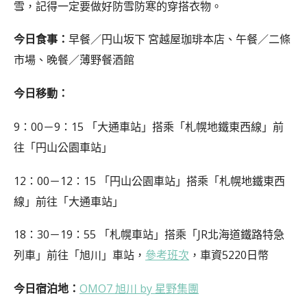
雪，記得一定要做好防雪防寒的穿搭衣物。
今日食事：
早餐／円山坂下 宮越屋珈琲本店、午餐／二條
市場、晚餐／薄野餐酒館
今日移動：
9：00－9：15 「大通車站」搭乘「札幌地鐵東西線」前
往「円山公園車站」
12：00－12：15 「円山公園車站」搭乘「札幌地鐵東西
線」前往「大通車站」
18：30－19：55 「札幌車站」搭乘「JR北海道鐵路特急
列車」前往「旭川」車站，
參考班次
，車資5220日幣
今日宿泊地：
OMO7 旭川 by 星野集團