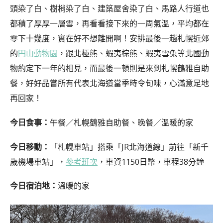
頭染了白、樹梢染了白、建築屋舍染了白、馬路人行道也
都積了厚厚一層雪，再看看接下來的一周氣溫，平均都在
零下十幾度，實在好不想離開啊！安排最後一趟札幌近郊
的
円山動物園
，跟北極熊、蝦夷棕熊、蝦夷雪兔等北國動
物約定下一年的相見，而最後一頓則是來到札幌鶴雅自助
餐，好好品嘗所有代表北海道當季時令旬味，心滿意足地
再回家！
今日食事：
午餐／札幌鶴雅自助餐、晚餐／溫暖的家
今日移動：
「札幌車站」搭乘「JR北海道線」前往「新千
歲機場車站」，
參考班次
，車資1150日幣，車程38分鐘
今日宿泊地：
溫暖的家