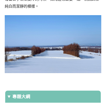
純白而潔靜的模樣。
專題大綱