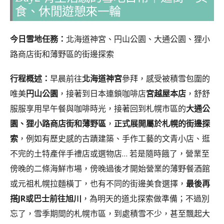
食、休閒遊憩來一輪
今日雪地任務：
北海道神宮、円山公園、大通公園、狸小
路商店街和薄野區的街邊探索
行程概述：
早晨前往
北海道神宮
參拜，感受被積雪包圍的
唯美
円山公園
，接著到日本連鎖咖啡店
宮越屋本店
，舒舒
服服享用早午餐與咖啡時光，接著回到札幌市區的
大通公
園、狸小路商店街和薄野區
，
正式展開屬於札幌的街邊探
索
，例如有歷史感的古蹟建築、手作工藝的文青小店、逛
不完的土特產伴手禮店或選物店… 若是隨時餓了，營業至
傍晚的二條海鮮市場，傍晚過後才開始營業的薄野餐酒館
或元祖札幌拉麵橫丁，也有不同的街邊美食選擇，
最後再
搭JR或巴士前往旭川
，為明天的道北探索做準備；不過別
忘了，雪季期間的札幌市區，到處積雪不少，甚至飄起大