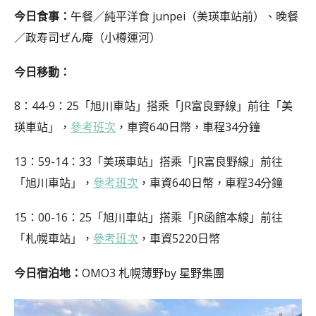
今日食事：
午餐／純平洋食 junpei（美瑛車站前）、晚餐
／政寿司ぜん庵（小樽運河）
今日移動：
8：44-9：25「旭川車站」搭乘「JR富良野線」前往「美
瑛車站」，
參考班次
，車資640日幣，車程34分鐘
13：59-14：33「美瑛車站」搭乘「JR富良野線」前往
「旭川車站」，
參考班次
，車資640日幣，車程34分鐘
15：00-16：25「旭川車站」搭乘「JR函館本線」前往
「札幌車站」，
參考班次
，車資5220日幣
今日宿泊地：
OMO3 札幌薄野by 星野集團