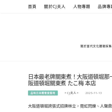
Skip
首頁
關於CJ夫人
人物專題
品牌專
to
content
關於當代文化體驗採集
日本最老牌關東煮！大阪道頓堀那
阪道頓堀關東煮 たこ梅 本店
。CJ夫人。
2025-11-13
品味日本輕奢度假地
大阪道頓堀誇張式招牌林立，霓虹閃爍、人聲鼎