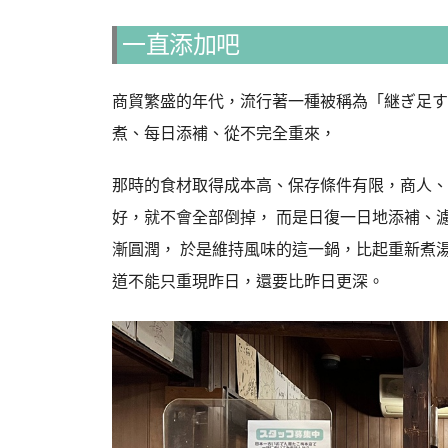
一直添加吧
商貿繁盛的年代，流行著一種被稱為「継ぎ足す
煮、每日添補、從不完全重來，
那時的食材取得成本高、保存條件有限，商人、
好，就不會全部倒掉， 而是日復一日地添補、
漸圓潤， 於是維持風味的這一鍋，比起重新煮
道不能只重現昨日，還要比昨日更深。