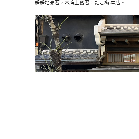
靜靜地亮著，木牌上寫著：たこ梅 本店。