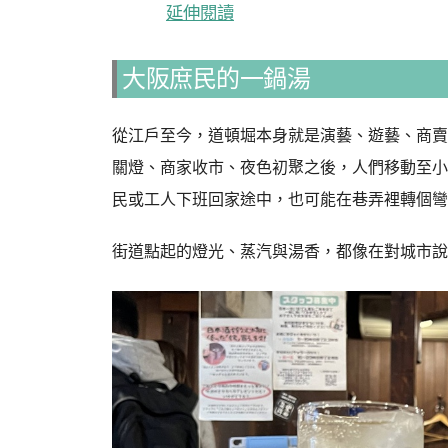
延伸閱讀
大阪庶民的一鍋湯
從江戶至今，道頓堀本身就是演藝、遊藝、商賣
關燈、商家收市、夜色初聚之後，人們移動至小
民或工人下班回家途中，也可能在巷弄裡轉個彎
街道點起的燈光、蒸汽與湯香，都像在對城市說