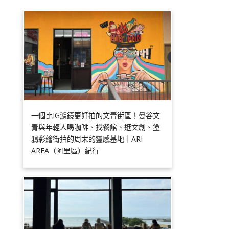
一個比IG濾鏡更好拍的文青街區！曼谷文
青與年輕人喝咖啡、找餐館、逛文創、塗
鴉彩繪街拍的周末的靈感基地｜ARI
AREA（阿里區）紀行