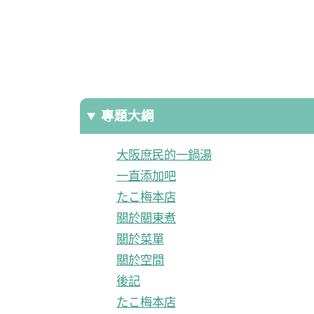
專題大綱
大阪庶民的一鍋湯
一直添加吧
たこ梅本店
關於關東煮
關於菜單
關於空間
後記
たこ梅本店