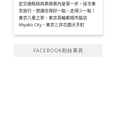
定交通樞紐與乘換案內是第一步，這次東
京旅行，想讓住得好一點、走得少一點！
東京八重之翠、東京高輪都城市飯店
Miyako City、東京三井花園大手町
FACEBOOK粉絲專頁