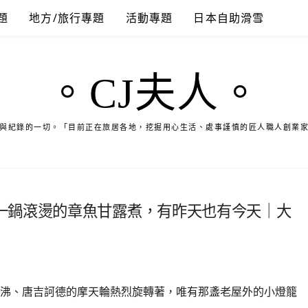
題
地方/旅行專題
活動專題
日本自助滑雪
。CJ夫人。
與紀錄的一切。「目前正在旅居各地，挖掘用心生活、處事謹慎的匠人職人創業
一鍋滾燙的章魚甘露煮，有昨天也有今天｜大
沸、唐吉訶德的摩天輪熱烈旋轉著，唯有那盞老屋外的小燈籠