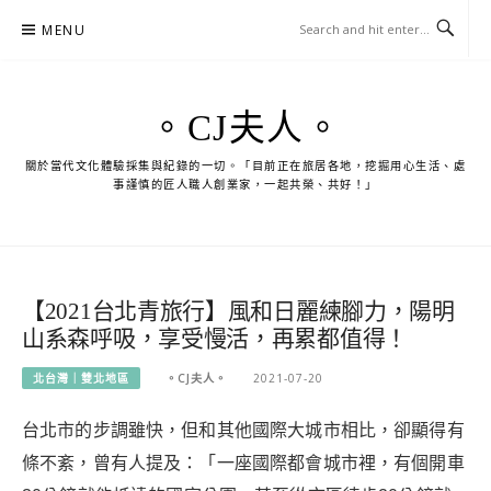
Skip
MENU
to
content
。CJ夫人。
關於當代文化體驗採集與紀錄的一切。「目前正在旅居各地，挖掘用心生活、處
事謹慎的匠人職人創業家，一起共榮、共好！」
【2021台北青旅行】風和日麗練腳力，陽明
山系森呼吸，享受慢活，再累都值得！
北台灣｜雙北地區
。CJ夫人。
2021-07-20
台北市的步調雖快，但和其他國際大城市相比，卻顯得有
條不紊，曾有人提及：「一座國際都會城市裡，有個開車