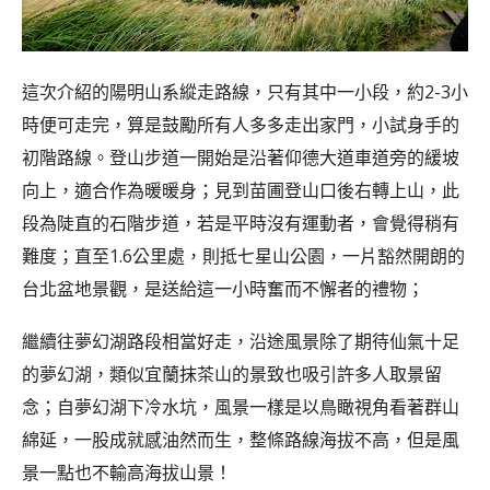
這次介紹的陽明山系縱走路線，只有其中一小段，約2-3小
時便可走完，算是鼓勵所有人多多走出家門，小試身手的
初階路線。登山步道一開始是沿著仰德大道車道旁的緩坡
向上，適合作為暖暖身；見到苗圃登山口後右轉上山，此
段為陡直的石階步道，若是平時沒有運動者，會覺得稍有
難度；
直至1.6公里處，則抵七星山公園，一片豁然開朗的
台北盆地景觀，是送給這一小時奮而不懈者的禮物；
繼續往夢幻湖路段相當好走，沿途風景除了期待仙氣十足
的夢幻湖，類似宜蘭抹茶山的景致也吸引許多人取景留
念；自夢幻湖下冷水坑，風景一樣是以鳥瞰視角看著群山
綿延，一股成就感油然而生，整條路線海拔不高，但是風
景一點也不輸高海拔山景！