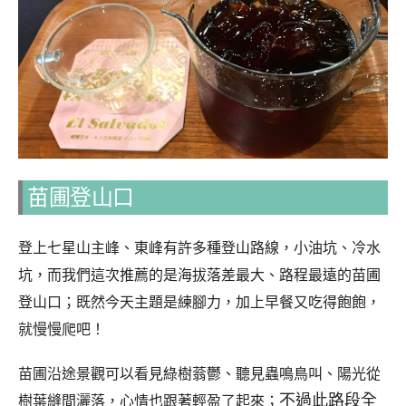
苗圃登山口
登上七星山主峰、東峰有許多種登山路線，小油坑、冷水
坑，而我們這次推薦的是海拔落差最大、路程最遠的苗圃
登山口；既然今天主題是練腳力，加上早餐又吃得飽飽，
就慢慢爬吧！
苗圃沿途景觀可以看見綠樹蓊鬱、聽見蟲鳴鳥叫、陽光從
不過此路段全
樹葉縫間灑落，心情也跟著輕盈了起來；