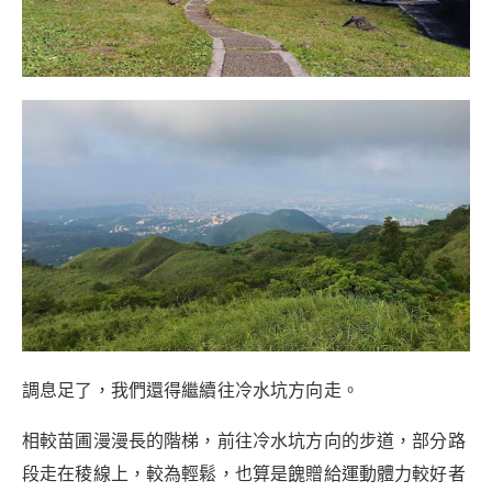
調息足了，我們還得繼續往冷水坑方向走。
相較苗圃漫漫長的階梯，前往冷水坑方向的步道，部分路
段走在稜線上，較為輕鬆，也算是餽贈給運動體力較好者