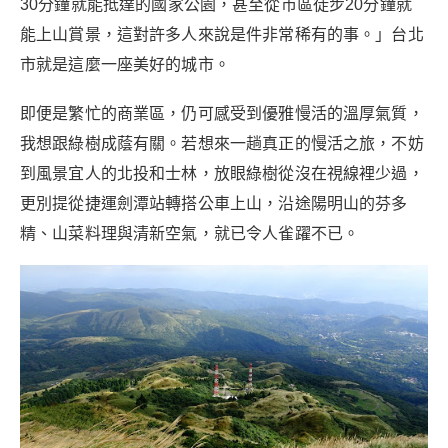
30分鐘就能抵達的國家公園，甚至從市區徒步20分鐘就
能上山賞景，這對許多人來說是件非常稀有的事。」台北
市就是這麼一座美好的城市。
即便是繁忙的商業區，仍可感受到優雅慢活的溫厚氣質，
我想跟綠樹成蔭有關。若想來一趟真正的慢活之旅，不妨
到風景宜人的北投和士林，放眼綠樹從沒在視線裡少過，
更別提從捷運劍潭站轉搭公車上山，沿途陽明山的芬多
精、山菜料理與清新空氣，就已令人雀躍不已。