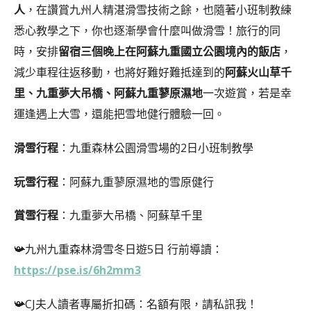
人
，在讚賞九州人精湛滑雪技術之餘，也隨著小班制教練
悉心教學之下，你也逐漸學會什麼叫做滑雪！旅行的同
時，安排
留宿三個晚上在阿蘇九重國立公園境內的飯店
，
減少車程往返移動，也將好難好難抵達到的
阿蘇火山草千
里、九重夢大吊橋、阿蘇九重蓼原濕地
一次遊賞，若是幸
運逢遇上大雪，還能把雪地健行體驗一回。
滑雪行程
：九重森林公園滑雪場的2日小班制教學
玩雪行程
：阿蘇九重蓼原濕地的雪原健行
賞雪行程
：九重夢大吊橋、阿蘇草千里
📯九州九重森林滑雪冬日遊5日 行前導讀：
https://pse.is/6h2mm3
📯CJ夫人讀者專屬折扣碼：名額有限，請私訊我！