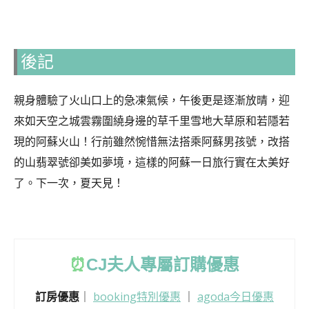
後記
親身體驗了火山口上的急凍氣候，午後更是逐漸放晴，迎
來如天空之城雲霧圍繞身邊的草千里雪地大草原和若隱若
現的阿蘇火山！行前雖然惋惜無法搭乘阿蘇男孩號，改搭
的山翡翠號卻美如夢境，這樣的阿蘇一日旅行實在太美好
了。下一次，夏天見！
⏰
CJ
夫人專屬訂購優惠
訂房優惠
｜
booking特別優惠
｜
agoda今日優惠