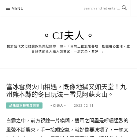
Skip
MENU
to
content
。CJ夫人。
關於當代文化體驗採集與紀錄的一切。「目前正在旅居各地，挖掘用心生活、處
事謹慎的匠人職人創業家，一起共榮、共好！」
當冰雪與火山相遇，既像地獄又如天堂！九
州熊本縣的冬日玩法－雪見阿蘇火山。
品味日本輕奢度假地
。CJ夫人。
2023-02-11
白霧之中，前方視線一片模糊，雙耳之間盡是呼嘯猛烈的
風聲不斷襲來，手一接觸空氣，就好像要凍壞了，一絲太