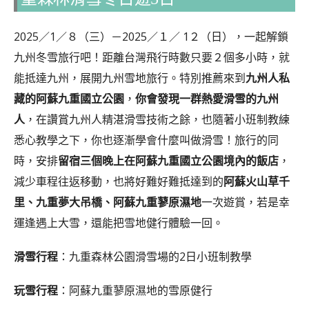
2025／1／８（三）－2025／１／ 1２（日），一起解鎖
九州冬雪旅行吧！距離台灣飛行時數只要２個多小時，就
能抵達九州，展開九州雪地旅行。特別推薦來到
九州人私
藏的阿蘇九重國立公園
，
你會發現一群熱愛滑雪的九州
人
，在讚賞九州人精湛滑雪技術之餘，也隨著小班制教練
悉心教學之下，你也逐漸學會什麼叫做滑雪！旅行的同
時，安排
留宿三個晚上在阿蘇九重國立公園境內的飯店
，
減少車程往返移動，也將好難好難抵達到的
阿蘇火山草千
里、九重夢大吊橋、阿蘇九重蓼原濕地
一次遊賞，若是幸
運逢遇上大雪，還能把雪地健行體驗一回。
滑雪行程
：九重森林公園滑雪場的2日小班制教學
玩雪行程
：阿蘇九重蓼原濕地的雪原健行