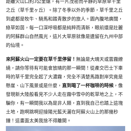
距離火山口約3公里遠，有一片茂密而平靜的草原草千里
之丘（草千里ヶ丘）。除了冬季以外的季節，草千里之丘
到處都是牧牛、騎馬和踏青散步的旅人。園內腹地廣闊，
綠草如茵，每一口深呼吸都是純粹而清新，眼前還是壯麗
的阿蘇群山自然風光，這片大草原就像是遺留在九州中部
的仙境。
來阿蘇火山一定要在草千里停留！
無論是大晴天或雲霧繚
繞，請你等待有可能會放晴的那一瞬間！從產交巴士下車
時的草千里完全起了大濃霧，完全不清楚馬路對岸究竟是
懸崖、山下風景或是什麼，
直到喝了一杯咖啡的時候
，像
發現新大陸般看見不少人走在霧中雪中的乾草地之上，不
騙你，有一瞬間我以為是非人類，直到我自己也踏上這塊
土地，跑啊跳啊迎接陽光藍天灑在阿蘇火山上的那幾秒
鐘！這畫面太美我捨不得離開。