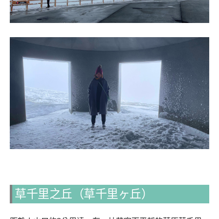
草千里之丘（草千里ヶ丘）