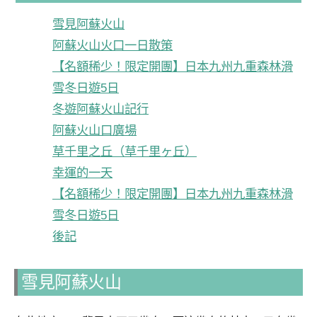
雪見阿蘇火山
阿蘇火山火口一日散策
【名額稀少！限定開團】日本九州九重森林滑
雪冬日遊5日
冬遊阿蘇火山記行
阿蘇火山口廣場
草千里之丘（草千里ヶ丘）
幸運的一天
【名額稀少！限定開團】日本九州九重森林滑
雪冬日遊5日
後記
雪見阿蘇火山