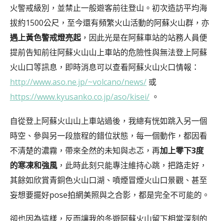
火警戒級別，並禁止一般遊客前往登山。初次造訪平均海
拔約1500公尺，至今還有頻繁火山活動的阿蘇火山群，亦
遇上黃色警戒燈亮起
，因此光是在阿蘇車站的站務人員便
提前告知前往阿蘇火山山上車站的危險性與無法登上阿蘇
火山口等訊息，即時消息可以查看阿蘇火山火口情報：
http://www.aso.ne.jp/~volcano/news/
或
https://www.kyusanko.co.jp/aso/kisei/
。
自從登上阿蘇火山山上車站過後，我總有恍如跳入另一個
時空、參與另一段旅程的錯位狀態，每一個動作，都因看
不清楚的濃霧，帶來全然的未知與忐忑，再
加上零下3度
的寒凍和強風
，此時此刻只能專注維持心跳，把路走好，
其餘如欣賞青銅色火山口湖、噴煙冒煙火山口景觀、甚至
妄想要擺好pose拍網美照與之合影，都是完全不可能的。
卻也因為這樣，反而讓我的冬遊阿蘇火山留下相當深刻的