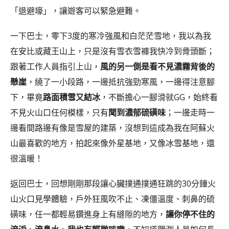
「退避壕」，讓遊客可以緊急避難。
一下巴士，零下3度的寒冷強風和白茫茫雪地，我以為我
在安比或藏王山上，只是沒有雪衣雪褲我快冷到骨頭斷；
跟著工作人員指引上山，
風的另一側是看不見濃霧背後的
懸崖
，繞了一小段路，一邊抵抗強勁寒風，一邊得注意腳
下，畢竟
路面積雪又結冰
，不斷擔心一腳滑就GG，始終看
不見火山口任何模樣，只有
聞到濃郁硫磺味
；一邊走時一
邊看間路邊有像是雪屋的建築，沒想到這成為我在阿蘇火
山最喜歡的地方，拍起來像外星基地，又像冰雪基地，還
很溫暖！
返回巴士，回想剛剛那段讓心臟撲通撲通狂跳的30分鐘火
山火口見學體驗，戶外狂風吹不止、凍僵溫度、刺鼻的硫
磺味，任一都輕易鑽進身上有縫隙的地方，
讓你停不住的