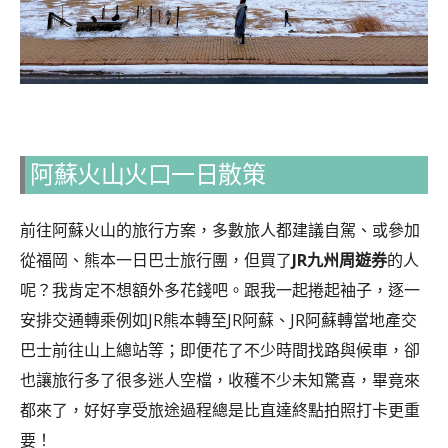
阿蘇火山火口一日散策
前往阿蘇火山的旅行方案，多數旅人都建議自駕、或參加
從福岡、熊本一日巴士旅行團，但買了
JR九州周遊券
的人
呢？我肯定不想額外多花錢吧。跟我一起
捲起袖子，逐一
安排交通轉乘例如JR熊本轉至JR阿蘇、JR阿蘇轉當地產交
巴士前往山上總站等；即便花了不少時間找路與候車，卻
也讓旅行多了很多迷人空檔，收穫不少未知驚喜，
畢竟來
都來了，好好享受旅途過程總是比直達終點拍照打卡更重
要！