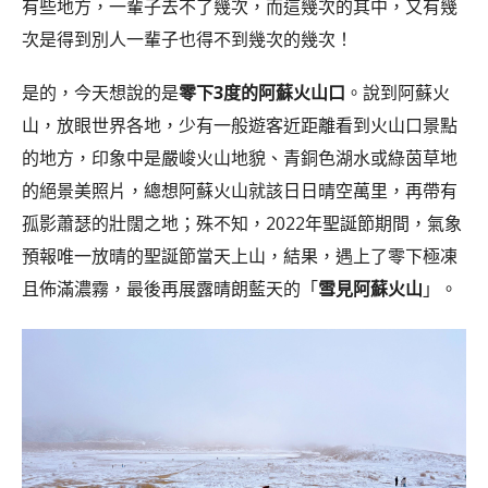
有些地方，一輩子去不了幾次，而這幾次的其中，又有幾
次是得到別人一輩子也得不到幾次的幾次！
是的，今天想說的是
零下3度的阿蘇火山口
。說到阿蘇火
山，放眼世界各地，少有一般遊客近距離看到火山口景點
的地方，印象中是嚴峻火山地貌、青銅色湖水或綠茵草地
的絕景美照片，總想阿蘇火山就該日日晴空萬里，再帶有
孤影蕭瑟的壯闊之地；殊不知，2022年聖誕節期間，氣象
預報唯一放晴的聖誕節當天上山，結果，遇上了零下極凍
且佈滿濃霧，最後再展露晴朗藍天的「
雪見阿蘇火山
」。