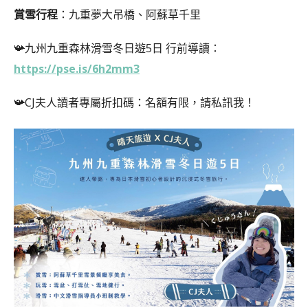
賞雪行程
：九重夢大吊橋、阿蘇草千里
📯九州九重森林滑雪冬日遊5日 行前導讀：
https://pse.is/6h2mm3
📯CJ夫人讀者專屬折扣碼：名額有限，請私訊我！