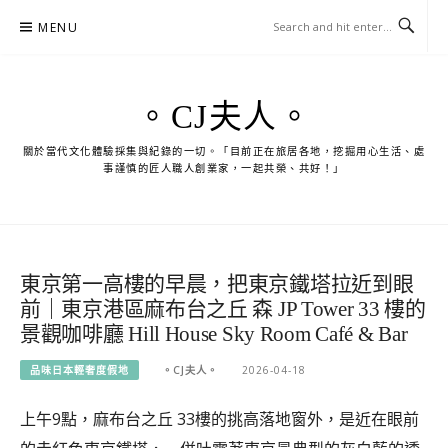
Skip
MENU
to
content
。CJ夫人。
關於當代文化體驗採集與紀錄的一切。「目前正在旅居各地，挖掘用心生活、處
事謹慎的匠人職人創業家，一起共榮、共好！」
東京第一高樓的早晨，把東京鐵塔拉近到眼
前｜東京港區麻布台之丘 森 JP Tower 33 樓的
景觀咖啡廳 Hill House Sky Room Café & Bar
品味日本輕奢度假地
。CJ夫人。
2026-04-18
上午9點，麻布台之丘 33樓的挑高落地窗外，是近在眼前