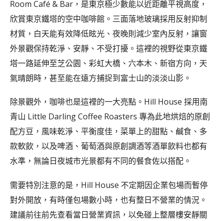
Room Café & Bar，是東京極少數能以近距離平視高度，
欣賞東京鐵塔的空中咖啡館。三面落地玻璃採用反射抑制
材質，白天能有效降低眩光、夜晚則減少室內反射，讓窗
外景觀保持乾淨、安靜、不受打擾。這裡的視野從東京鐵
塔一路延伸至芝公園、彩虹大橋、六本木、新宿方向，天
氣晴朗時，甚至能在遠方捕捉到富士山的淡淡山影。
除景觀外，咖啡也是這裡的一大亮點。Hill House 採用南
青山 Little Darling Coffee Roasters 專為此地烘焙的原創
配方豆，風味乾淨、平衡度佳，菜單上的甜點、鹹食、多
款軟飲，以及啤酒、葡萄酒與原創調酒等酒單飲料也都有
水準，無論日夜城市光景都有不同的餐食佐以搭配。
需要特別注意的是，Hill House 不定期因企業包場而暫停
對外開放，有時僅包場數小時，也有整日不營業的情況。
建議前往前先查看當日營業資訊，以免碰上整層樓安靜關