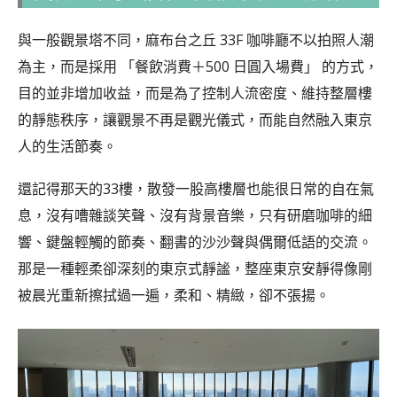
與一般觀景塔不同，麻布台之丘 33F 咖啡廳不以拍照人潮
為主，而是採用 「餐飲消費＋500 日圓入場費」 的方式，
目的並非增加收益，而是為了控制人流密度、維持整層樓
的靜態秩序，讓觀景不再是觀光儀式，而能自然融入東京
人的生活節奏。
還記得那天的33樓，散發一股高樓層也能很日常的自在氣
息，沒有嘈雜談笑聲、沒有背景音樂，只有研磨咖啡的細
響、鍵盤輕觸的節奏、翻書的沙沙聲與偶爾低語的交流。
那是一種輕柔卻深刻的東京式靜謐，整座東京安靜得像剛
被晨光重新擦拭過一遍，柔和、精緻，卻不張揚。