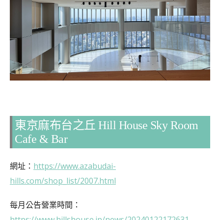
東京麻布台之丘 Hill House Sky Room
Cafe & Bar
網址：
https://www.azabudai-
hills.com/shop_list/2007.html
每月公告營業時間：
https://www.hillshouse.jp/news/20240122172631