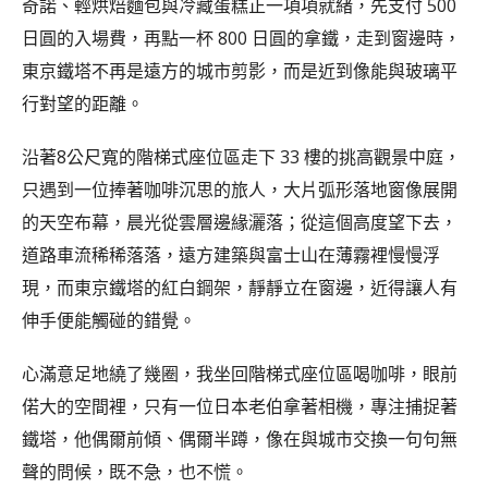
奇諾、輕烘焙麵包與冷藏蛋糕正一項項就緒，先支付 500
日圓的入場費，再點一杯 800 日圓的拿鐵，走到窗邊時，
東京鐵塔不再是遠方的城市剪影，而是近到像能與玻璃平
行對望的距離。
沿著8公尺寬的階梯式座位區走下 33 樓的挑高觀景中庭，
只遇到一位捧著咖啡沉思的旅人，大片弧形落地窗像展開
的天空布幕，晨光從雲層邊緣灑落；從這個高度望下去，
道路車流稀稀落落，遠方建築與富士山在薄霧裡慢慢浮
現，而東京鐵塔的紅白鋼架，靜靜立在窗邊，近得讓人有
伸手便能觸碰的錯覺。
心滿意足地繞了幾圈，我坐回階梯式座位區喝咖啡，眼前
偌大的空間裡，只有一位日本老伯拿著相機，專注捕捉著
鐵塔，他偶爾前傾、偶爾半蹲，像在與城市交換一句句無
聲的問候，既不急，也不慌。