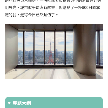
的赤紅色東京鐵塔，一併吐露著東京最典型的灰白藍的透
明晨光，城市似乎還沒有醒來，但剛點了一杯800日圓拿
鐵的我，覺得今日已然超值了。
專題大綱