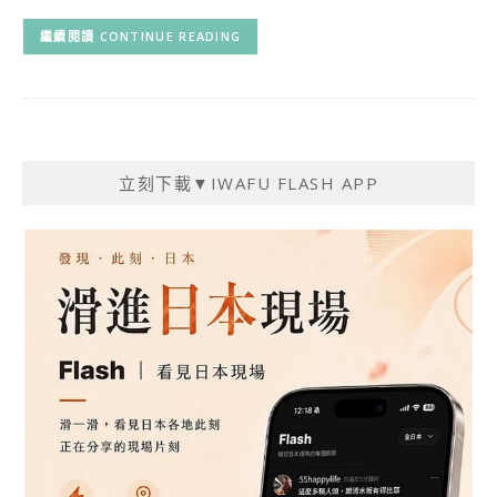
CONTINUE READING
立刻下載▼IWAFU FLASH APP