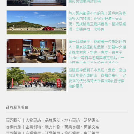
屬訂房優惠與折扣碼
每天醒來都是不同的海！瀨戶內海藝
術祭入門攻略：夜宿宇野港三天兩
夜，完成跳島直島與豐島、藝術祭護
照、交通住宿一次整理
每一盒和菓子，都藏著一位想記住的
人！東京銀座甜點散策，沿著中央通
走進木村家、空也、虎屋、資生堂
Parlour等百年老舖與限定甜點，一
次匯集日本五百年的伴手禮文化
從狐狸神使到千本鳥居，走進一座由
願望堆疊而成的山｜京都自由行一定
要來的伏見稻荷大社與8個最值得停
留的風景
品牌服務項目
專題採訪｜人物專訪、品牌專訪、地方專訪、活動專訪
專題代編｜企業刊物、地方刊物、商業專欄、商業文案
專題策劃｜商業策展、活動策展、旅行策展、生活策展