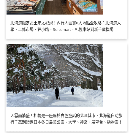
北海道限定お土産太犯規！內行人豪買8大地點全攻略：北海道大
學、二條市場、狸小路、Seicomart、札幌車站到新千歲機場
因雪而繁盛！札幌是一座屬於白色童話的北國城市，北海道自助旅
行千萬別錯過日本冬日最美公園、大學、神宮、展望台、動物園！