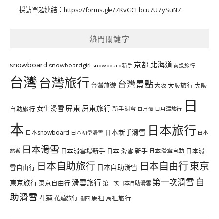
採訪單超連結：
https://forms.gle/7KvGCEbcu7U7ySuN7
熱門關鍵字
北海道
snowboard
京都
snowboardgirl
snowboard新手
南投旅行
台灣
台灣旅行
台灣景點
台灣旅遊
大阪旅行
大阪
大阪
日
屏東
屏東旅行
女生滑雪
自助旅行
新手滑雪
日月潭旅行
日月潭
本
日本旅行
日本新手滑雪
日本snowboard
日本初學滑雪
日本
日本滑雪
日本滑雪場新手
日本 滑雪 新手
日本滑雪自助
日本滑
旅遊
日本自由行
日本自助旅行
東京
日本自助滑雪
雪自由行
自
第一次滑雪
滑雪旅行
東京旅行
東京自由行
第一次日本自助滑雪
助滑雪
花蓮
馬祖
花蓮旅行
馬祖旅行
關西