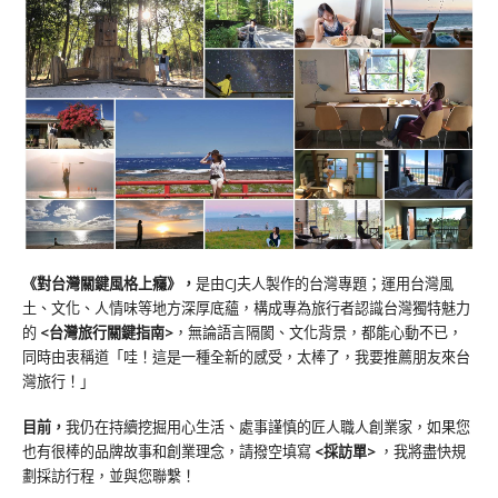
《對台灣關鍵風格上癮》
，
是由CJ夫人製作的台灣專題；運用台灣風
土、文化、人情味等地方深厚底蘊，構成專為旅行者認識台灣獨特魅力
的
<台灣旅行關鍵指南>
，無論語言隔閡、文化背景，都能心動不已，
同時由衷稱道「哇！這是一種全新的感受，太棒了，我要推薦朋友來台
灣旅行！」
目前，
我仍在持續挖掘用心生活、處事謹慎的匠人職人創業家，如果您
也有很棒的品牌故事和創業理念，請撥空填寫
<
採訪單
>
，我將盡快規
劃採訪行程，並與您聯繫！