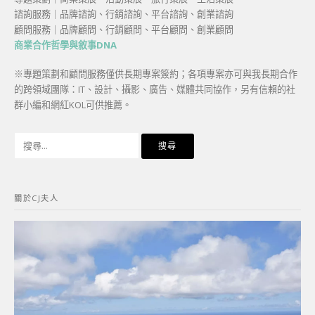
諮詢服務｜品牌諮詢、行銷諮詢、平台諮詢、創業諮詢
顧問服務｜品牌顧問、行銷顧問、平台顧問、創業顧問
商業合作哲學與敘事DNA
※專題策劃和顧問服務僅供長期專案簽約；各項專案亦可與我長期合作
的跨領域團隊：IT、設計、攝影、廣告、媒體共同協作，另有信賴的社
群小編和網紅KOL可供推薦。
搜
尋
關
鍵
關於CJ夫人
字: