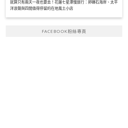
就算只有兩天一夜也要去！花蓮七星潭慢旅行：卵礫石海岸、太平
洋浪聲與四間值得停留的在地風土小店
FACEBOOK粉絲專頁