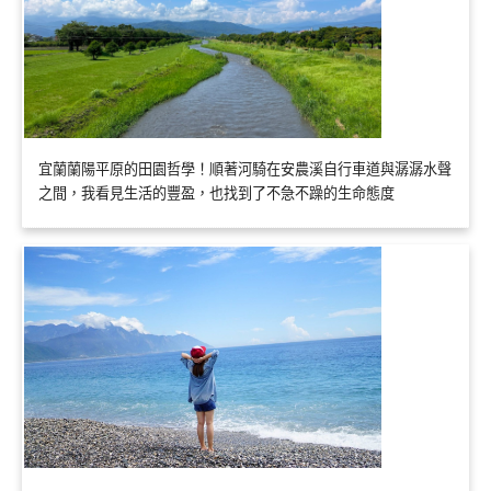
宜蘭蘭陽平原的田園哲學！順著河騎在安農溪自行車道與潺潺水聲
之間，我看見生活的豐盈，也找到了不急不躁的生命態度