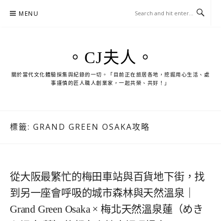
Skip
MENU
to
content
。CJ夫人。
關於當代文化體驗採集與紀錄的一切。「目前正在旅居各地，挖掘用心生活、處
事謹慎的匠人職人創業家，一起共榮、共好！」
標籤:
GRAND GREEN OSAKA攻略
從大阪最繁忙的梅田車站與百貨地下街，找
到另一座會呼吸的城市森林與天然溫泉｜
Grand Green Osaka × 梅北天然溫泉蓮（めき