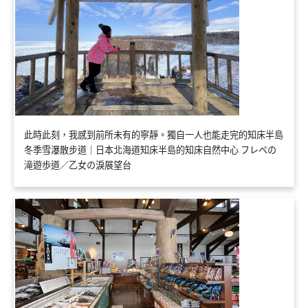
此時此刻，我感到前所未有的寧靜。獨自一人也能走完的知床半島
冬季雪瀑散步道｜日本北海道知床半島的知床自然中心 フレペの
滝遊歩道／乙女の淚展望台