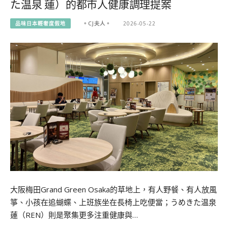
た温泉 蓮）的都市人健康調理提案
品味日本輕奢度假地
。CJ夫人。
2026-05-22
大阪梅田Grand Green Osaka的草地上，有人野餐、有人放風
箏、小孩在追蝴蝶、上班族坐在長椅上吃便當；うめきた温泉
蓮（REN）則是聚集更多注重健康與…