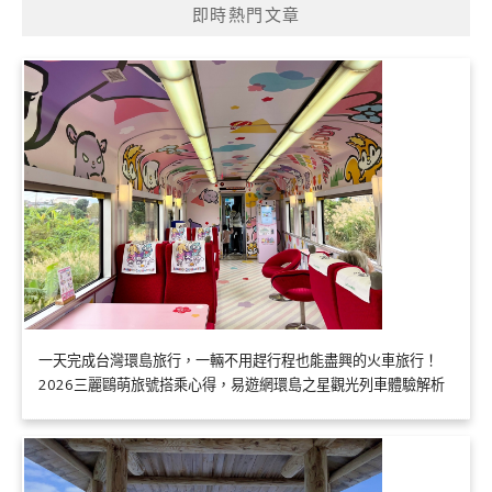
即時熱門文章
一天完成台灣環島旅行，一輛不用趕行程也能盡興的火車旅行！
2026三麗鷗萌旅號搭乘心得，易遊網環島之星觀光列車體驗解析