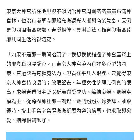
東京大神宮所在地規模不似明治神宮周圍密密麻麻布滿神
宮林，也沒有淺草寺那般充滿觀光人潮與商業氣息，反倒
是與四周街區緊鄰，春櫻相伴、夏樹遮蔭，頗有與街區睦
鄰共同生活的親切感。
「如果不是那一瞬間抬頭了，我想我就錯過了神宮屋脊上
的那幾顆浪漫愛心。」東京大神宮境內有許多心型的圖
案，普遍認為有驅魔法力，但看在平凡人眼裡，只覺得東
京大神宮特浪漫的；放眼望去，年輕女性參拜比例真的很
高，求緣者看似主要以祈願戀愛成功、締結良緣、姻緣幸
福為主，從跨過神社那一刻起，她們紛紛排隊參拜、抽取
籤詩、掛上手寫字寫得滿滿祈願內容的繪馬，也求取與戀
愛、結緣相關御守。