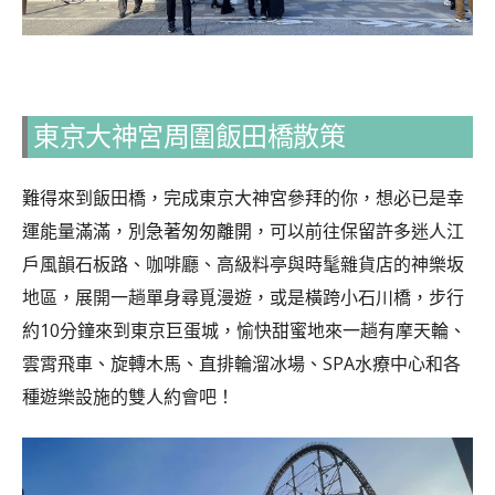
東京大神宮周圍飯田橋散策
難得來到飯田橋，完成東京大神宮參拜的你，想必已是幸
運能量滿滿，別急著匆匆離開，可以前往保留許多迷人江
戶風韻石板路、咖啡廳、高級料亭與時髦雜貨店的神樂坂
地區，展開一趟單身尋覓漫遊，或是橫跨小石川橋，步行
約10分鐘來到東京巨蛋城，愉快甜蜜地來一趟有摩天輪、
雲霄飛車、旋轉木馬、直排輪溜冰場、SPA水療中心和各
種遊樂設施的雙人約會吧！