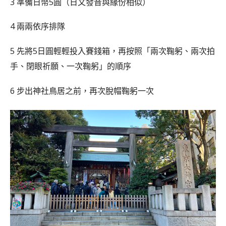
3 準備日幣5圓（日文發音與緣份相似）
4 兩兩依序排隊
5 先將5日圓輕輕投入賽錢箱，再按照「兩次鞠躬、兩次拍
手、閉眼祈願、一次鞠躬」的順序
6 步出神社鳥居之前，再次脫帽鞠躬一次