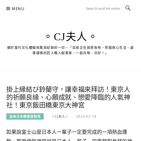
Skip
MENU
to
content
。CJ夫人。
關於當代文化體驗採集與紀錄的一切。「目前正在旅居各地，挖掘用心生活、處
事謹慎的匠人職人創業家，一起共榮、共好！」
掛上縁結び鈴蘭守，讓幸福來拜訪！東京人
的祈願良緣、心願成就、戀愛降臨的人氣神
社！東京飯田橋東京大神宮
品味日本輕奢度假地
。CJ夫人。
2024-02-14
如果說富士山是日本人一輩子一定要完成的一項熱血運