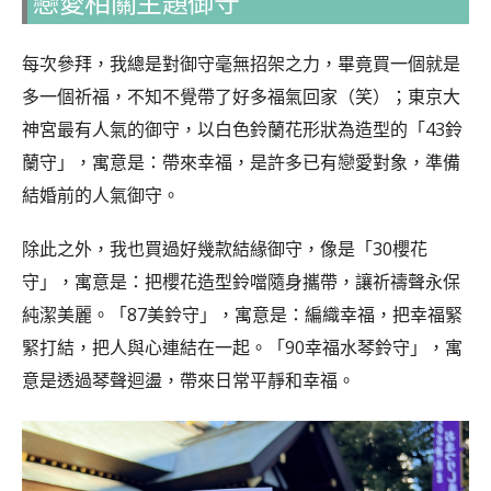
戀愛相關主題御守
每次參拜，我總是對御守毫無招架之力，畢竟買一個就是
多一個祈福，不知不覺帶了好多福氣回家（笑）；東京大
神宮最有人氣的御守，以白色鈴蘭花形狀為造型的「43鈴
蘭守」，寓意是：帶來幸福，是許多已有戀愛對象，準備
結婚前的人氣御守。
除此之外，我也買過好幾款結緣御守，像是「30櫻花
守」，寓意是：把櫻花造型鈴噹隨身攜帶，讓祈禱聲永保
純潔美麗。「87美鈴守」，寓意是：編織幸福，把幸福緊
緊打結，把人與心連結在一起。「90幸福水琴鈴守」，寓
意是透過琴聲迴盪，帶來日常平靜和幸福。