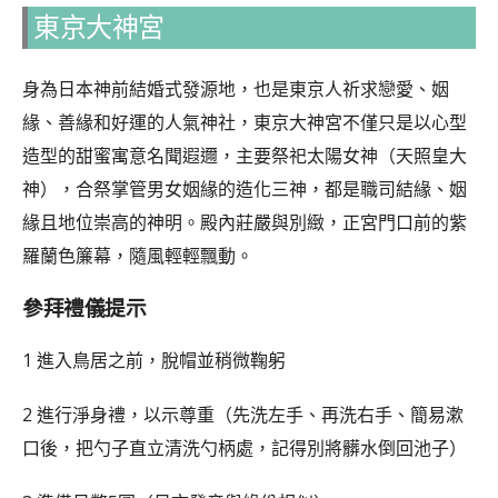
東京大神宮
身為日本神前結婚式發源地，也是東京人祈求戀愛、姻
緣、善緣和好運的人氣神社，東京大神宮不僅只是以心型
造型的甜蜜寓意名聞遐邇，主要祭祀太陽女神（天照皇大
神），合祭掌管男女姻緣的造化三神，都是職司結緣、姻
緣且地位崇高的神明。殿內莊嚴與別緻，正宮門口前的紫
羅蘭色簾幕，隨風輕輕飄動。
參拜禮儀提示
1 進入鳥居之前，脫帽並稍微鞠躬
2 進行淨身禮，以示尊重（先洗左手、再洗右手、簡易漱
口後，把勺子直立清洗勺柄處，記得別將髒水倒回池子）