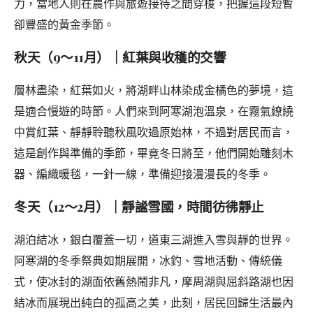
力，當地人則在農作與旅遊接待之間穿梭，把握這段短暫
卻豐盛的黃金季節。
秋天（9～11月）｜紅葉與收穫的交響
層林盡染，紅葉如火，將湖畔山林染成金橘色的夢境，這
是適合慢遊的時節。人們來到阿寒湖泡溫泉，在霧氣繚繞
中賞紅葉、靜靜聆聽秋風吹過原始林，不過對居民而言，
這是創作與準備的季節，畢竟冬日將至，他們開始雕刻木
器、編織暖毯，一針一線，準備迎接漫漫長的冬季。
冬天（12～2月）｜靜謐雪國，時間彷彿靜止
湖泊結冰，銀白覆蓋一切，道東三湖進入雪與靜的世界。
阿寒湖的冬季祭典如期展開，冰釣、雪地活動、傳統儀
式，使冰封的湖面依舊熱鬧非凡，摩周湖與屈斜路湖也因
結冰而展現出純白的孤高之美，此刻，居民回歸生活最內