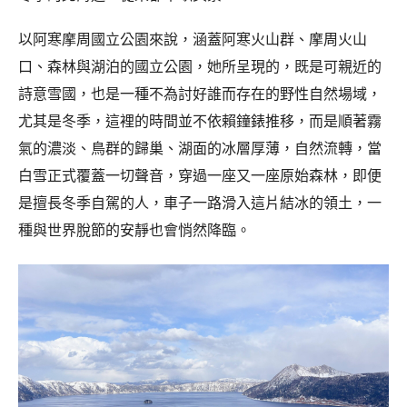
以阿寒摩周國立公園來說，涵蓋阿寒火山群、摩周火山
口、森林與湖泊的國立公園，她所呈現的，既是可親近的
詩意雪國，也是一種不為討好誰而存在的野性自然場域，
尤其是冬季，這裡的時間並不依賴鐘錶推移，而是順著霧
氣的濃淡、鳥群的歸巢、湖面的冰層厚薄，自然流轉，當
白雪正式覆蓋一切聲音，穿過一座又一座原始森林，即便
是擅長冬季自駕的人，車子一路滑入這片結冰的領土，一
種與世界脫節的安靜也會悄然降臨。