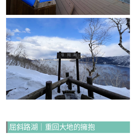
屈斜路湖｜重回大地的擁抱