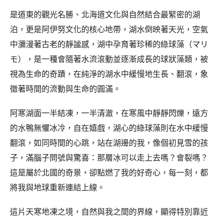
是道東的觀光名勝、北海道文化與自然結合最緊密的湖
泊，更是阿伊努文化的核心地帶，湖水倒映著天光，空氣
中瀰漫著古老的靜謐感，湖中孕育著珍稀的綠球藻（マリ
モ），是一種會隨著水流滾動並逐漸成長的球狀藻類，被
視為生命的奇蹟，在純淨的湖水中緩慢地生長、翻滾，象
徵著時間的流動與生命的圓滿。
阿寒湖面一半結凍，一半清澈，在寒風中靜靜閃爍，遠方
的水鴨無懼冰冷，自在嬉戲，湖心的綠球藻則在水中緩慢
翻滾，如同時間的心跳，站在湖邊的我，像個初見雪的孩
子，滿腦子問號與驚喜：那層冰可以走上去嗎？會裂嗎？
這是屬於北國的奇景，卻點燃了我的好奇心，每一刻，都
將我與地球重新連結上線。
這片天寒地凍之境，自然與我之間的界線，顯得特別靠近