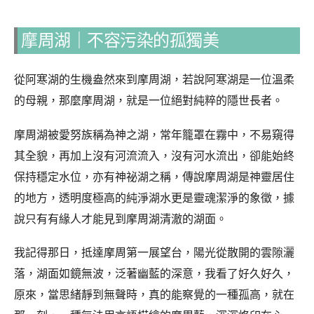
摩周湖｜不容污染的孤獨美
從阿寒湖的生機盎然來到摩周湖，若說阿寒湖是一位溫柔
的母親，那麼摩周湖，就是一位絕對純粹的隱世長者。
摩周湖被愛努族稱為神之湖，常年籠罩在霧中，不易窺得
其全貌，再加上沒有河流流入，沒有河水流出，卻能始終
保持穩定水位，亦有神祕湖之稱，傳說摩周湖是神靈居住
的地方，透明度極高的純淨湖水更是靈魂潔淨的象徵，據
說只有有緣人才能見到摩周湖清澈的湖面。
我記得那日，抵達摩周第一展望台，陽光從散開的雲隙灑
落，湖面如鏡無波，泛著幽藍的深意，我看了好久好久，
原來，當思緒靜到無聲時，真的能察覺的一種孤高，就在