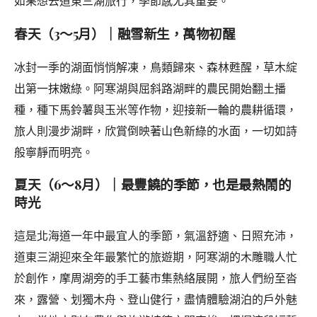
如果想去道東三湖旅行，季節感尤其重要。
春天（3～5月）｜融雪新生，萬物初醒
冰封一季的湖面悄悄解凍，鳥類歸來、森林甦醒，草木綻
出第一抹嫩綠。阿寒湖與屈斜路湖畔的農民開始翻土播
種，種下馬鈴薯與玉米等作物，迎接新一輪的農耕循環，
旅人則漫步湖畔，欣賞倒映著山色新綠的水面，一切如詩
般寧靜而明亮。
夏天（6～8月）｜最豐饒的季節，也是最熱鬧的
時光
這是北海道一年中最宜人的季節，氣溫舒適、日照充沛，
道東三湖迎來全年最繁忙的旅遊期，阿寒湖的木雕職人忙
於創作，摩周湖旁的手工藝市集熱絡展開，旅人們紛至沓
來，露營、划獨木舟、登山健行，盡情體驗湖泊的戶外魅