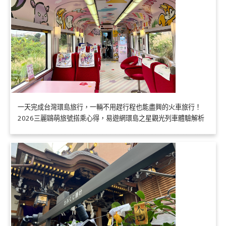
一天完成台灣環島旅行，一輛不用趕行程也能盡興的火車旅行！
2026三麗鷗萌旅號搭乘心得，易遊網環島之星觀光列車體驗解析