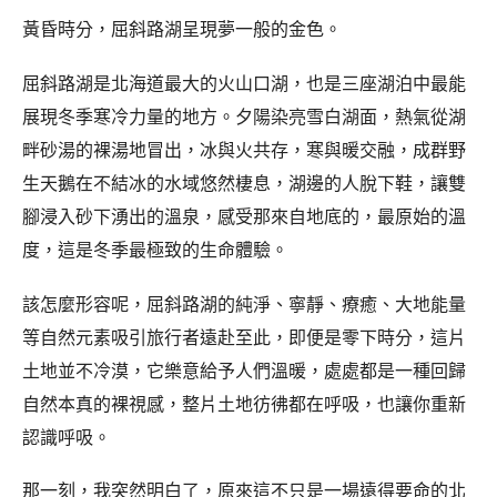
黃昏時分，屈斜路湖呈現夢一般的金色。
屈斜路湖是北海道最大的火山口湖，也是三座湖泊中最能
展現冬季寒冷力量的地方。夕陽染亮雪白湖面，熱氣從湖
畔砂湯的裸湯地冒出，冰與火共存，寒與暖交融，成群野
生天鵝在不結冰的水域悠然棲息，湖邊的人脫下鞋，讓雙
腳浸入砂下湧出的溫泉，感受那來自地底的，最原始的溫
度，這是冬季最極致的生命體驗。
該怎麼形容呢，屈斜路湖的純淨、寧靜、療癒、大地能量
等自然元素吸引旅行者遠赴至此，即便是零下時分，這片
土地並不冷漠，它樂意給予人們溫暖，處處都是一種回歸
自然本真的裸視感，整片土地彷彿都在呼吸，也讓你重新
認識呼吸。
那一刻，我突然明白了，原來這不只是一場遠得要命的北