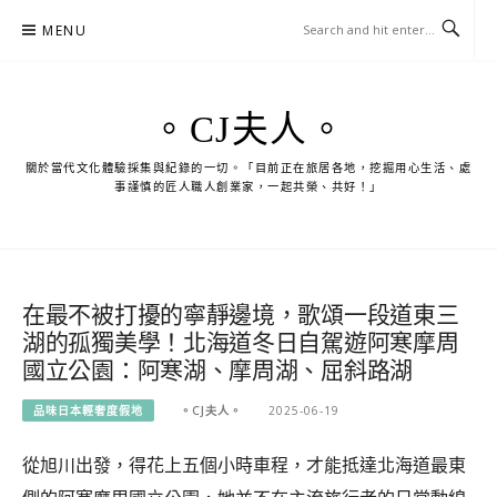
Skip
MENU
to
content
。CJ夫人。
關於當代文化體驗採集與紀錄的一切。「目前正在旅居各地，挖掘用心生活、處
事謹慎的匠人職人創業家，一起共榮、共好！」
在最不被打擾的寧靜邊境，歌頌一段道東三
湖的孤獨美學！北海道冬日自駕遊阿寒摩周
國立公園：阿寒湖、摩周湖、屈斜路湖
品味日本輕奢度假地
。CJ夫人。
2025-06-19
從旭川出發，得花上五個小時車程，才能抵達北海道最東