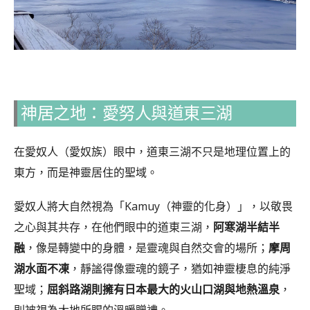
神居之地：愛努人與道東三湖
在愛奴人（愛奴族）眼中，道東三湖不只是地理位置上的
東方，而是神靈居住的聖域。
愛奴人將大自然視為「Kamuy（神靈的化身）」，以敬畏
之心與其共存，在他們眼中的道東三湖，
阿寒湖半結半
融
，像是轉變中的身體，是靈魂與自然交會的場所；
摩周
湖水面不凍
，靜謐得像靈魂的鏡子，猶如神靈棲息的純淨
聖域；
屈斜路湖則擁有日本最大的火山口湖與地熱溫泉
，
則被視為大地所賜的溫暖贈禮。