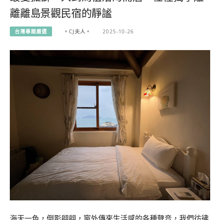
離離島景觀民宿的靜謐
台灣專題嚴選
。CJ夫人。
2025-10-26
海天一色，倒影翩翩，窗外傳來生活感的各種聲音，我們彷彿