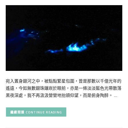
宛入置身銀河之中，被點點繁星包圍，曾是那數以千億光年的
遙遠，今如無數銀珠鑲崁於眼前，亦是一條淡淡藍色光帶散落
黑夜深處，我不再汲汲營營地抬頭仰望，而是俯身陶醉。 …
CONTINUE READING