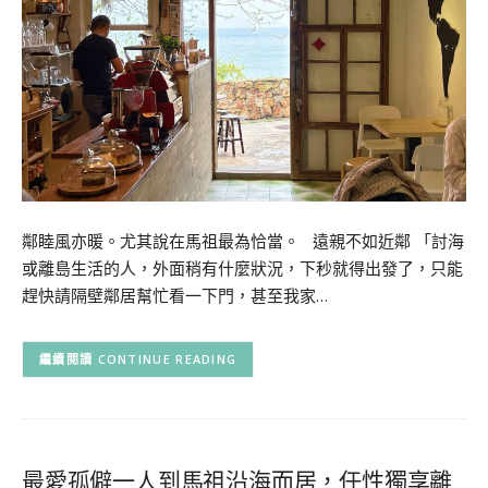
鄰睦風亦暖。尤其說在馬祖最為恰當。 遠親不如近鄰 「討海
或離島生活的人，外面稍有什麼狀況，下秒就得出發了，只能
趕快請隔壁鄰居幫忙看一下門，甚至我家…
CONTINUE READING
最愛孤僻一人到馬祖沿海而居，任性獨享離