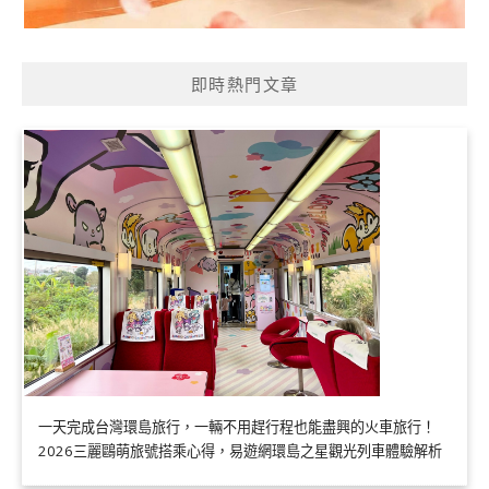
即時熱門文章
一天完成台灣環島旅行，一輛不用趕行程也能盡興的火車旅行！
2026三麗鷗萌旅號搭乘心得，易遊網環島之星觀光列車體驗解析