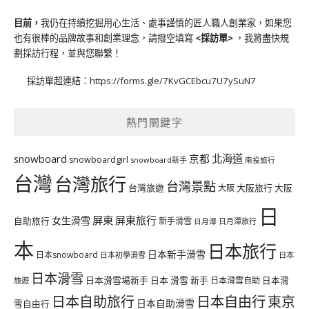
目前，
我仍在持續挖掘用心生活、處事謹慎的匠人職人創業家，如果您
也有很棒的品牌故事和創業理念，請撥空填寫
<
採訪單
>
，我將盡快規
劃採訪行程，並與您聯繫！
採訪單超連結：
https://forms.gle/7KvGCEbcu7U7ySuN7
熱門關鍵字
北海道
snowboard
京都
snowboardgirl
snowboard新手
南投旅行
台灣
台灣旅行
台灣景點
台灣旅遊
大阪旅行
大阪
大阪
日
屏東
屏東旅行
女生滑雪
自助旅行
新手滑雪
日月潭旅行
日月潭
本
日本旅行
日本新手滑雪
日本snowboard
日本初學滑雪
日本
日本滑雪
日本滑雪場新手
日本 滑雪 新手
日本滑雪自助
日本滑
旅遊
日本自由行
日本自助旅行
東京
日本自助滑雪
雪自由行