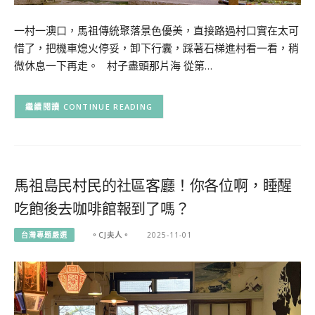
一村一澳口，馬祖傳統聚落景色優美，直接路過村口實在太可
惜了，把機車熄火停妥，卸下行囊，踩著石梯進村看一看，稍
微休息一下再走。 村子盡頭那片海 從第…
CONTINUE READING
馬祖島民村民的社區客廳！你各位啊，睡醒
吃飽後去咖啡館報到了嗎？
台灣專題嚴選
。CJ夫人。
2025-11-01