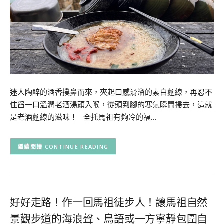
迷人陶醉的酒香撲鼻而來，夾起口感滑溜的素白麵線，再忍不
住舀一口溫潤老酒湯頭入喉，從頭到腳的寒氣瞬間掃去，這就
是老酒麵線的滋味！ 全托馬祖有夠冷的福…
CONTINUE READING
好好走路！作一回馬祖徒步人！讓馬祖自然
景觀步道的海浪聲、鳥語或一方寧靜包圍自