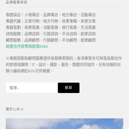
品牌服務項目
專題採訪｜人物專訪、品牌專訪、地方專訪、活動專訪
專題代編｜企業刊物、地方刊物、商業專欄、商業文案
專題策劃｜商業策展、活動策展、旅行策展、生活策展
諮詢服務｜品牌諮詢、行銷諮詢、平台諮詢、創業諮詢
顧問服務｜品牌顧問、行銷顧問、平台顧問、創業顧問
商業合作哲學與敘事DNA
※專題策劃和顧問服務僅供長期專案簽約；各項專案亦可與我長期合作
的跨領域團隊：IT、設計、攝影、廣告、媒體共同協作，另有信賴的社
群小編和網紅KOL可供推薦。
搜
尋
關
鍵
關於CJ夫人
字: