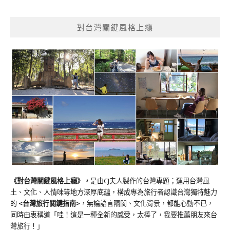
對台灣關鍵風格上癮
《對台灣關鍵風格上癮》
，
是由CJ夫人製作的台灣專題；運用台灣風
土、文化、人情味等地方深厚底蘊，構成專為旅行者認識台灣獨特魅力
的
<台灣旅行關鍵指南>
，無論語言隔閡、文化背景，都能心動不已，
同時由衷稱道「哇！這是一種全新的感受，太棒了，我要推薦朋友來台
灣旅行！」