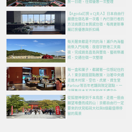
房一日遊、住宿優惠一次整理
【Agoda訂房 x CJ夫人】日本自由行
嚴選住宿名單一次看！內行旅行者的
方法挑選日本質感住宿，每周更新專
屬訂房優惠與折扣碼
每天醒來都是不同的海！瀨戶內海藝
術祭入門攻略：夜宿宇野港三天兩
夜，完成跳島直島與豐島、藝術祭護
照、交通住宿一次整理
每一盒和菓子，都藏著一位想記住的
人！東京銀座甜點散策，沿著中央通
走進木村家、空也、虎屋、資生堂
Parlour等百年老舖與限定甜點，一
次匯集日本五百年的伴手禮文化
從狐狸神使到千本鳥居，走進一座由
願望堆疊而成的山｜京都自由行一定
要來的伏見稻荷大社與8個最值得停
留的風景