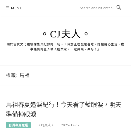
Skip
MENU
to
content
。CJ夫人。
關於當代文化體驗採集與紀錄的一切。「目前正在旅居各地，挖掘用心生活、處
事謹慎的匠人職人創業家，一起共榮、共好！」
標籤:
馬祖
馬祖春夏追淚紀行！今天看了藍眼淚，明天
準備掉眼淚
台灣專題嚴選
。CJ夫人。
2025-12-07