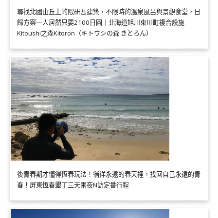
尋找北國山丘上的隈研吾建築，不限時的溫泉風呂與景觀食堂，日
歸方案一人居然只要2100日圓｜北海道旭川東川町複合設施
Kitoushi之森Kitoron（キトウシの森 きとろん）
後青春期才懂得恆春玩法！徜徉永遠的春天裡，找回自己永遠的青
春！屏東恆春墾丁三天兩夜N訪定番行程