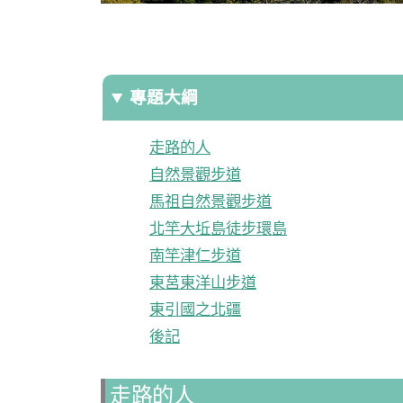
專題大綱
走路的人
自然景觀步道
馬祖自然景觀步道
北竿大坵島徒步環島
南竿津仁步道
東莒東洋山步道
東引國之北疆
後記
走路的人