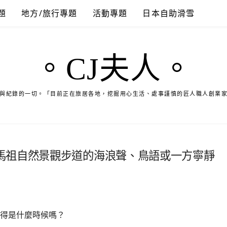
題
地方/旅行專題
活動專題
日本自助滑雪
。CJ夫人。
與紀錄的一切。「目前正在旅居各地，挖掘用心生活、處事謹慎的匠人職人創業
馬祖自然景觀步道的海浪聲、鳥語或一方寧靜
得是什麼時候嗎？