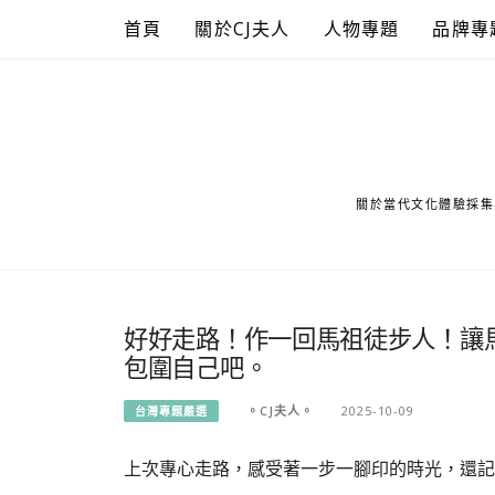
Skip
首頁
關於CJ夫人
人物專題
品牌專
to
content
關於當代文化體驗採集
好好走路！作一回馬祖徒步人！讓
包圍自己吧。
。CJ夫人。
2025-10-09
台灣專題嚴選
上次專心走路，感受著一步一腳印的時光，還記