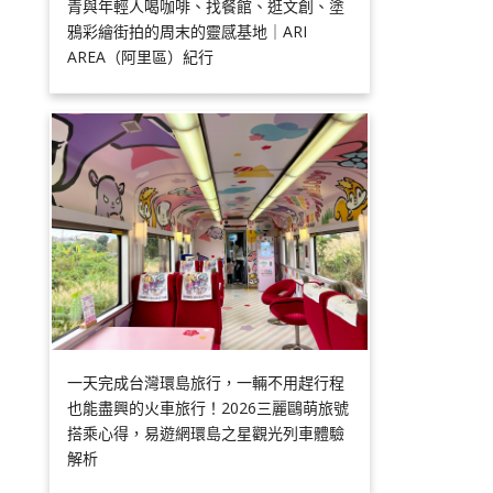
青與年輕人喝咖啡、找餐館、逛文創、塗
鴉彩繪街拍的周末的靈感基地｜ARI
AREA（阿里區）紀行
一天完成台灣環島旅行，一輛不用趕行程
也能盡興的火車旅行！2026三麗鷗萌旅號
搭乘心得，易遊網環島之星觀光列車體驗
解析