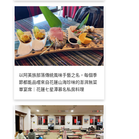
以阿美族部落傳統風味手藝之名，每個季
節都能品嚐來自花蓮山海珍味的澎湃無菜
單宴席｜花蓮七星潭慕名私房料理