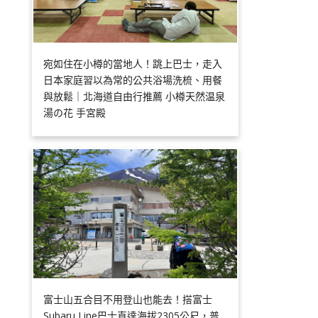
宛如住在小樽的當地人！跳上巴士，走入
日本家庭習以為常的公共浴場洗梳、用餐
與放鬆｜北海道自由行推薦 小樽天然温泉
湯の花 手宮殿
富士山五合目不用登山也能去！搭富士
Subaru Line巴士直達海拔2305公尺，普