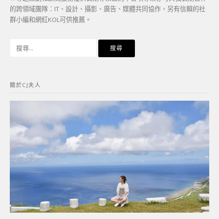
的跨領域團隊：IT、設計、攝影、廣告、媒體共同協作，另有信賴的社
群小編和網紅KOL可供推薦。
搜
尋
關
鍵
關於CJ夫人
字: