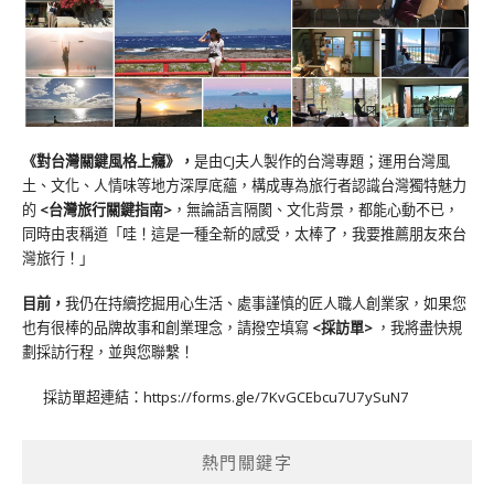
《對台灣關鍵風格上癮》
，
是由CJ夫人製作的台灣專題；運用台灣風
土、文化、人情味等地方深厚底蘊，構成專為旅行者認識台灣獨特魅力
的
<台灣旅行關鍵指南>
，無論語言隔閡、文化背景，都能心動不已，
同時由衷稱道「哇！這是一種全新的感受，太棒了，我要推薦朋友來台
灣旅行！」
目前，
我仍在持續挖掘用心生活、處事謹慎的匠人職人創業家，如果您
也有很棒的品牌故事和創業理念，請撥空填寫
<
採訪單
>
，我將盡快規
劃採訪行程，並與您聯繫！
採訪單超連結：
https://forms.gle/7KvGCEbcu7U7ySuN7
熱門關鍵字