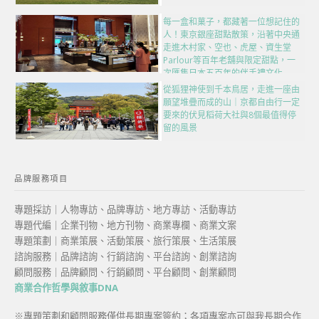
每一盒和菓子，都藏著一位想記住的
人！東京銀座甜點散策，沿著中央通
走進木村家、空也、虎屋、資生堂
Parlour等百年老舖與限定甜點，一
次匯集日本五百年的伴手禮文化
從狐狸神使到千本鳥居，走進一座由
願望堆疊而成的山｜京都自由行一定
要來的伏見稻荷大社與8個最值得停
留的風景
品牌服務項目
專題採訪｜人物專訪、品牌專訪、地方專訪、活動專訪
專題代編｜企業刊物、地方刊物、商業專欄、商業文案
專題策劃｜商業策展、活動策展、旅行策展、生活策展
諮詢服務｜品牌諮詢、行銷諮詢、平台諮詢、創業諮詢
顧問服務｜品牌顧問、行銷顧問、平台顧問、創業顧問
商業合作哲學與敘事DNA
※專題策劃和顧問服務僅供長期專案簽約；各項專案亦可與我長期合作