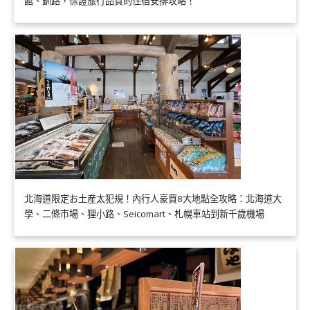
館、釧路，保證旅行品質的住宿安排攻略！
北海道限定お土産太犯規！內行人豪買8大地點全攻略：北海道大
學、二條市場、狸小路、Seicomart、札幌車站到新千歲機場