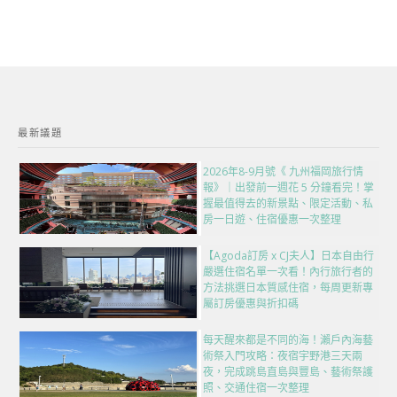
最新議題
2026年8-9月號《 九州福岡旅行情
報》｜出發前一週花 5 分鐘看完！掌
握最值得去的新景點、限定活動、私
房一日遊、住宿優惠一次整理
【Agoda訂房 x CJ夫人】日本自由行
嚴選住宿名單一次看！內行旅行者的
方法挑選日本質感住宿，每周更新專
屬訂房優惠與折扣碼
每天醒來都是不同的海！瀨戶內海藝
術祭入門攻略：夜宿宇野港三天兩
夜，完成跳島直島與豐島、藝術祭護
照、交通住宿一次整理