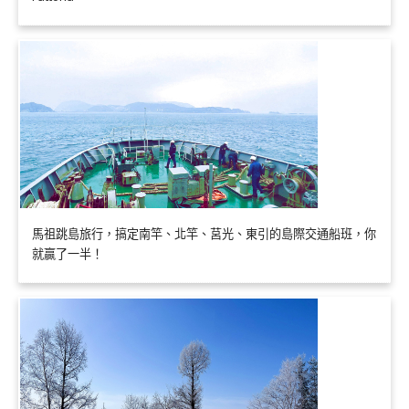
馬祖跳島旅行，搞定南竿、北竿、莒光、東引的島際交通船班，你
就贏了一半！