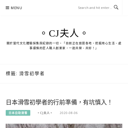
Skip
MENU
to
content
。CJ夫人。
關於當代文化體驗採集與紀錄的一切。「目前正在旅居各地，挖掘用心生活、處
事謹慎的匠人職人創業家，一起共榮、共好！」
標籤:
滑雪初學者
日本滑雪初學者的行前準備，有坑慎入！
日本自助滑雪
。CJ夫人。
2020-08-06