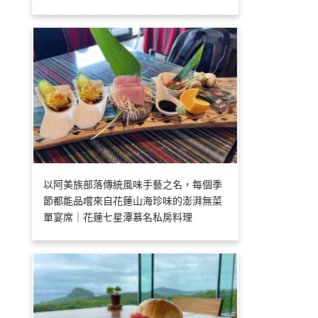
以阿美族部落傳統風味手藝之名，每個季
節都能品嚐來自花蓮山海珍味的澎湃無菜
單宴席｜花蓮七星潭慕名私房料理