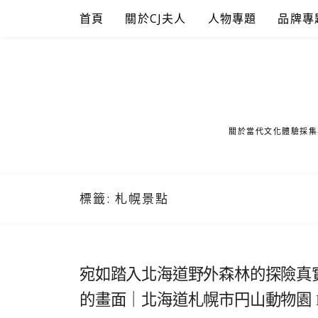
Skip
首頁
關於CJ夫人
人物專題
品牌專
to
content
關於當代文化體驗採集
標籤:
札幌景點
宛如踏入北海道野外森林的探險真
的畫面｜北海道札幌市円山動物園 Maru