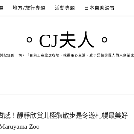
題
地方/旅行專題
活動專題
日本自助滑雪
。CJ夫人。
與紀錄的一切。「目前正在旅居各地，挖掘用心生活、處事謹慎的匠人職人創業
實感！靜靜欣賞北極熊散步是冬遊札幌最美好
yama Zoo