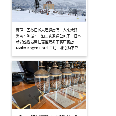
實現一回冬日懶人理想度假！人來就好，
滑雪、泡湯、一泊二食通通全包了！日本
新潟越後湯澤住宿推薦舞子高原飯店
Maiko Kogen Hotel 三訪一樣心動不已！