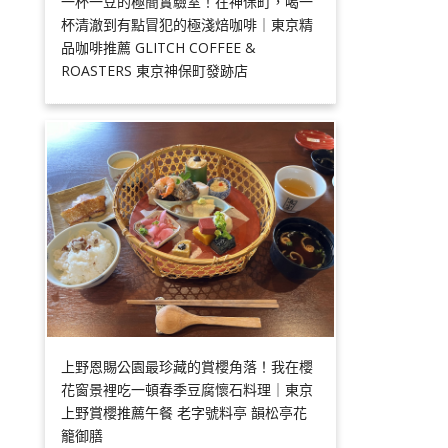
一杯一豆的極簡實驗室！在神保町，喝一
杯清澈到有點冒犯的極淺焙咖啡｜東京精
品咖啡推薦 GLITCH COFFEE &
ROASTERS 東京神保町發跡店
上野恩賜公園最珍藏的賞櫻角落！我在櫻
花窗景裡吃一頓春季豆腐懷石料理｜東京
上野賞櫻推薦午餐 老字號料亭 韻松亭花
籠御膳