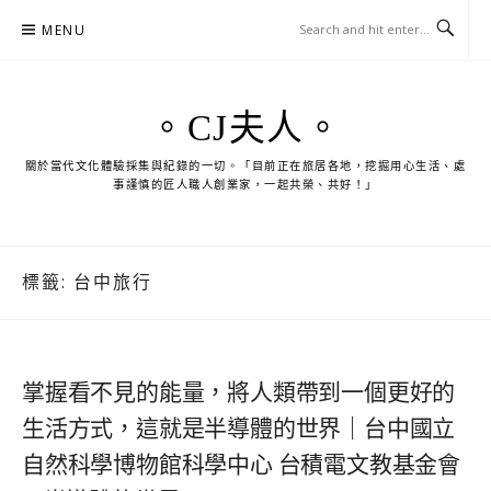
Skip
MENU
to
content
。CJ夫人。
關於當代文化體驗採集與紀錄的一切。「目前正在旅居各地，挖掘用心生活、處
事謹慎的匠人職人創業家，一起共榮、共好！」
標籤:
台中旅行
掌握看不見的能量，將人類帶到一個更好的
生活方式，這就是半導體的世界｜台中國立
自然科學博物館科學中心 台積電文教基金會