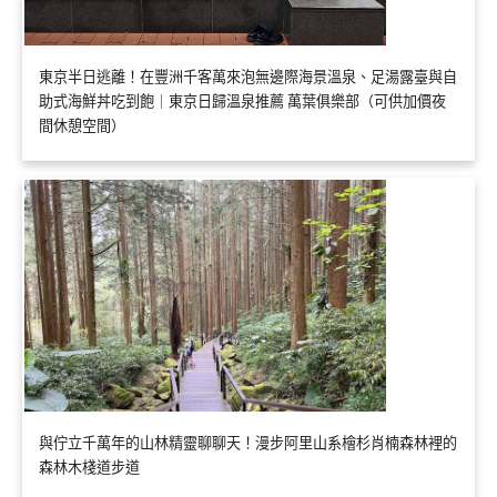
東京半日逃離！在豐洲千客萬來泡無邊際海景溫泉、足湯露臺與自
助式海鮮丼吃到飽｜東京日歸溫泉推薦 萬葉俱樂部（可供加價夜
間休憩空間）
與佇立千萬年的山林精靈聊聊天！漫步阿里山系檜杉肖楠森林裡的
森林木棧道步道