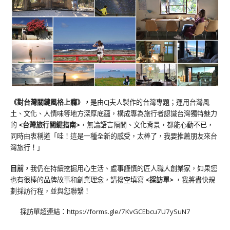
《對台灣關鍵風格上癮》
，
是由CJ夫人製作的台灣專題；運用台灣風
土、文化、人情味等地方深厚底蘊，構成專為旅行者認識台灣獨特魅力
的
<台灣旅行關鍵指南>
，無論語言隔閡、文化背景，都能心動不已，
同時由衷稱道「哇！這是一種全新的感受，太棒了，我要推薦朋友來台
灣旅行！」
目前，
我仍在持續挖掘用心生活、處事謹慎的匠人職人創業家，如果您
也有很棒的品牌故事和創業理念，請撥空填寫
<
採訪單
>
，我將盡快規
劃採訪行程，並與您聯繫！
採訪單超連結：
https://forms.gle/7KvGCEbcu7U7ySuN7