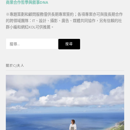
商業合作哲學與敘事DNA
※專題策劃和顧問服務僅供長期專案簽約；各項專案亦可與我長期合作
的跨領域團隊：IT、設計、攝影、廣告、媒體共同協作，另有信賴的社
群小編和網紅KOL可供推薦。
搜
尋
關
鍵
關於CJ夫人
字: