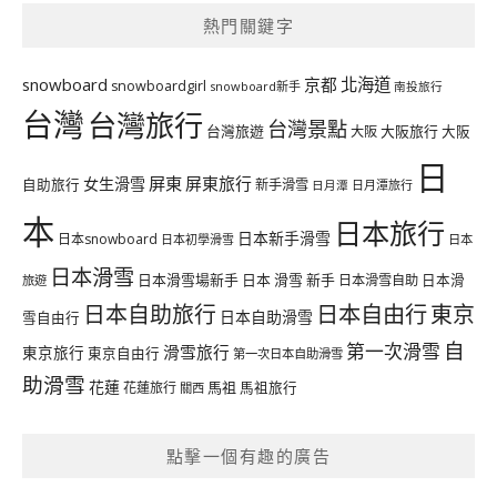
熱門關鍵字
北海道
snowboard
京都
snowboardgirl
snowboard新手
南投旅行
台灣
台灣旅行
台灣景點
台灣旅遊
大阪旅行
大阪
大阪
日
屏東
屏東旅行
女生滑雪
自助旅行
新手滑雪
日月潭旅行
日月潭
本
日本旅行
日本新手滑雪
日本snowboard
日本初學滑雪
日本
日本滑雪
日本滑雪場新手
日本 滑雪 新手
日本滑雪自助
日本滑
旅遊
日本自由行
日本自助旅行
東京
日本自助滑雪
雪自由行
自
第一次滑雪
滑雪旅行
東京旅行
東京自由行
第一次日本自助滑雪
助滑雪
花蓮
馬祖
花蓮旅行
馬祖旅行
關西
點擊一個有趣的廣告