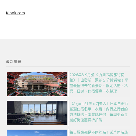
Klook.com
最新議題
2026年8-9月號《 九州福岡旅行情
報》｜出發前一週花 5 分鐘看完！掌
握最值得去的新景點、限定活動、私
房一日遊、住宿優惠一次整理
【Agoda訂房 x CJ夫人】日本自由行
嚴選住宿名單一次看！內行旅行者的
方法挑選日本質感住宿，每周更新專
屬訂房優惠與折扣碼
每天醒來都是不同的海！瀨戶內海藝