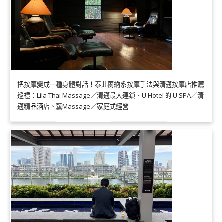
把按摩變成一種身體對話！泰北蘭納系按摩手法與清邁按摩店推薦
巡禮：Lila Thai Massage／清邁最大連鎖、U Hotel 的 U SPA／清
邁精品酒店、藝Massage／家庭式經營