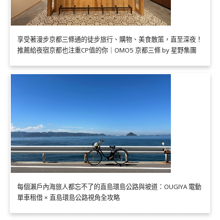
享受著漫步京都三條通的徒步旅行、購物、美食散策，直至深夜！
推薦給夜宿京都也注重CP值的你｜OMO5 京都三條 by 星野集團
每個瀨戶內海旅人都忘不了的直島環島公路與坡道：OUGIYA 電動
單車租借 × 直島環島公路視角全攻略