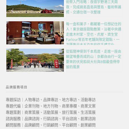
術祭入門攻略：夜宿宇野港三天兩
夜，完成跳島直島與豐島、藝術祭護
照、交通住宿一次整理
每一盒和菓子，都藏著一位想記住的
人！東京銀座甜點散策，沿著中央通
走進木村家、空也、虎屋、資生堂
Parlour等百年老舖與限定甜點，一
次匯集日本五百年的伴手禮文化
從狐狸神使到千本鳥居，走進一座由
願望堆疊而成的山｜京都自由行一定
要來的伏見稻荷大社與8個最值得停
留的風景
品牌服務項目
專題採訪｜人物專訪、品牌專訪、地方專訪、活動專訪
專題代編｜企業刊物、地方刊物、商業專欄、商業文案
專題策劃｜商業策展、活動策展、旅行策展、生活策展
諮詢服務｜品牌諮詢、行銷諮詢、平台諮詢、創業諮詢
顧問服務｜品牌顧問、行銷顧問、平台顧問、創業顧問