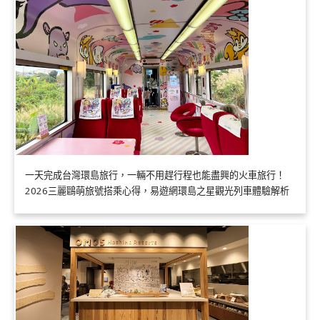
一天完成台灣環島旅行，一輛不用趕行程也能盡興的火車旅行！
2026三麗鷗萌旅號搭乘心得，易遊網環島之星觀光列車體驗解析