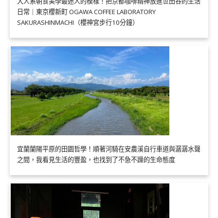
大人系朝食美學最迷人的模樣！把京都咖啡精神放進世田谷的生活
日常｜東京櫻新町 OGAWA COFFEE LABORATORY
SAKURASHINMACHI（櫻神宮步行10分鐘）
宜蘭蘭陽平原的田園哲學！順著河騎在安農溪自行車道與潺潺水聲
之間，我看見生活的豐盈，也找到了不急不躁的生命態度