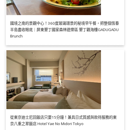
國境之南的景觀中心！360度玻璃環景的秘境早午餐，把整個恆春
半島盡收眼底｜屏東墾丁國家森林遊樂區 墾丁觀海樓GADUGADU
Brunch
從東京迪士尼回飯店只要15分鐘！兼具日式質感與款待服務的東
京八重之翠飯店 Hotel Yae No Midori Tokyo