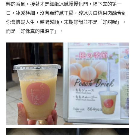
粹的香氣，接著才是細緻冰感慢慢化開，喝下去的第一
口，冰感極細，沒有顆粒感干擾，碎冰與白桃果肉融合到
你會懷疑人生，越喝越順，末期餘韻並不是「好甜喔」，
而是「好像真的降溫了」。