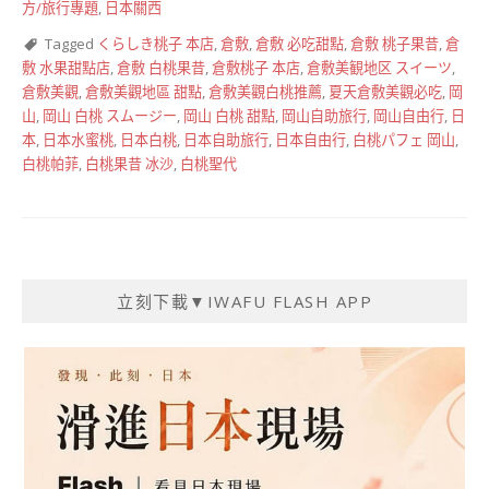
方/旅行專題
,
日本關西
Tagged
くらしき桃子 本店
,
倉敷
,
倉敷 必吃甜點
,
倉敷 桃子果昔
,
倉
敷 水果甜點店
,
倉敷 白桃果昔
,
倉敷桃子 本店
,
倉敷美観地区 スイーツ
,
倉敷美觀
,
倉敷美觀地區 甜點
,
倉敷美觀白桃推薦
,
夏天倉敷美觀必吃
,
岡
山
,
岡山 白桃 スムージー
,
岡山 白桃 甜點
,
岡山自助旅行
,
岡山自由行
,
日
本
,
日本水蜜桃
,
日本白桃
,
日本自助旅行
,
日本自由行
,
白桃パフェ 岡山
,
白桃帕菲
,
白桃果昔 冰沙
,
白桃聖代
立刻下載▼IWAFU FLASH APP