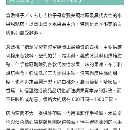
倉敷桃子／くらしき桃子是倉敷美觀地區最具代表性的水
果甜點店，以岡山當季水果為主角，特別是夏季限定的白
桃系列最受歡迎。
倉敷桃子把聚光燈完整留給岡山最驕傲的白桃，主要供應
現榨果昔飲料、聖代帕菲、霜淇淋、義式冰淇淋和烘焙甜
點，伴手禮區則陳列各款代表性水果口味的果凍、布丁和
烘焙零食，強調低加工與素材本味，沒有過度裝飾的甜
度、也不追求華麗造型，除白桃外，麝香葡萄、哈密瓜、
香蕉… 每個甜點或飲品品項也都強調果實本身的狀態，而
不是裝飾或創意，價格大約落在 600日圓～1500日圓。
店內空間不大，提供外帶區、內用區和伴手禮區，木質桌
椅與淡色牆面讓整體氛圍顯得輕盈，伴手禮區陳列的水果