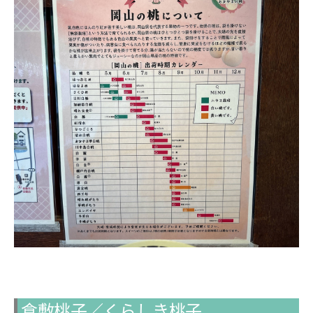
倉敷桃子／くらしき桃子