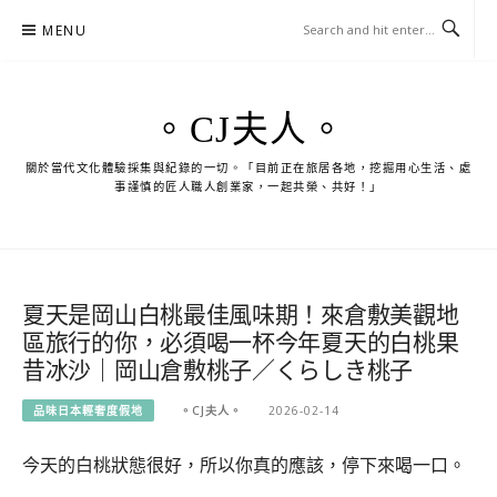
Skip
MENU
to
content
。CJ夫人。
關於當代文化體驗採集與紀錄的一切。「目前正在旅居各地，挖掘用心生活、處
事謹慎的匠人職人創業家，一起共榮、共好！」
夏天是岡山白桃最佳風味期！來倉敷美觀地
區旅行的你，必須喝一杯今年夏天的白桃果
昔冰沙｜岡山倉敷桃子／くらしき桃子
品味日本輕奢度假地
。CJ夫人。
2026-02-14
今天的白桃狀態很好，所以你真的應該，停下來喝一口。