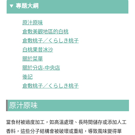
專題大綱
原汁原味
倉敷美觀地區的白桃
倉敷桃子／くらしき桃子
白桃果昔冰沙
關於菜單
關於分店-中央店
後記
倉敷桃子／くらしき桃子
原汁原味
當食材被過度加工，如高溫處理、長時間儲存或添加人工
香料，這些分子結構會被破壞或重組，導致風味變得單