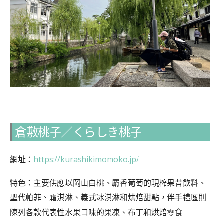
倉敷桃子／くらしき桃子
網址：
https://kurashikimomoko.jp/
特色：主要供應以岡山白桃、麝香葡萄的現榨果昔飲料、
聖代帕菲、霜淇淋、義式冰淇淋和烘焙甜點，伴手禮區則
陳列各款代表性水果口味的果凍、布丁和烘焙零食