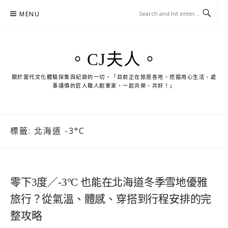
Skip
MENU
to
content
。CJ夫人。
關於當代文化體驗採集與紀錄的一切。「目前正在旅居各地，挖掘用心生活、處
事謹慎的匠人職人創業家，一起共榮、共好！」
標籤:
北海道 -3°C
零下3度／-3°C 也能在北海道冬季雪地優雅
旅行？從氣溫、體感、穿搭到行程安排的完
整攻略