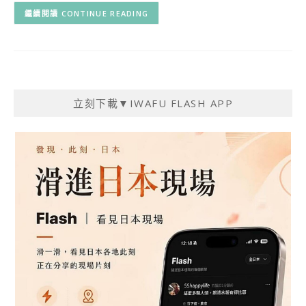
CONTINUE READING
立刻下載▼IWAFU FLASH APP