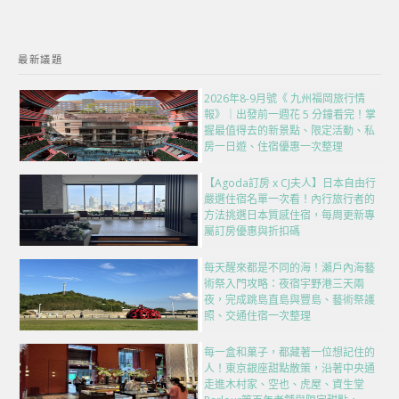
最新議題
2026年8-9月號《 九州福岡旅行情
報》｜出發前一週花 5 分鐘看完！掌
握最值得去的新景點、限定活動、私
房一日遊、住宿優惠一次整理
【Agoda訂房 x CJ夫人】日本自由行
嚴選住宿名單一次看！內行旅行者的
方法挑選日本質感住宿，每周更新專
屬訂房優惠與折扣碼
每天醒來都是不同的海！瀨戶內海藝
術祭入門攻略：夜宿宇野港三天兩
夜，完成跳島直島與豐島、藝術祭護
照、交通住宿一次整理
每一盒和菓子，都藏著一位想記住的
人！東京銀座甜點散策，沿著中央通
走進木村家、空也、虎屋、資生堂