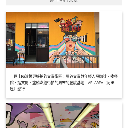
一個比IG濾鏡更好拍的文青街區！曼谷文青與年輕人喝咖啡、找餐
館、逛文創、塗鴉彩繪街拍的周末的靈感基地｜ARI AREA（阿里
區）紀行