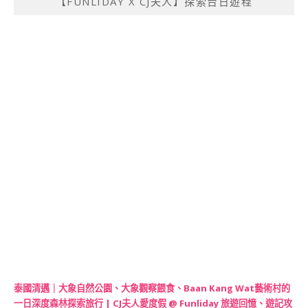
【FUNLIDAY X CJ夫人】探索台日遊程
泰國清邁｜大象自然公園、大象觀察餵食、Baan Kang Wat藝術村的
一日深度森林探索旅行 | CJ夫人愛度假 @ Funliday 旅遊回憶、遊記攻