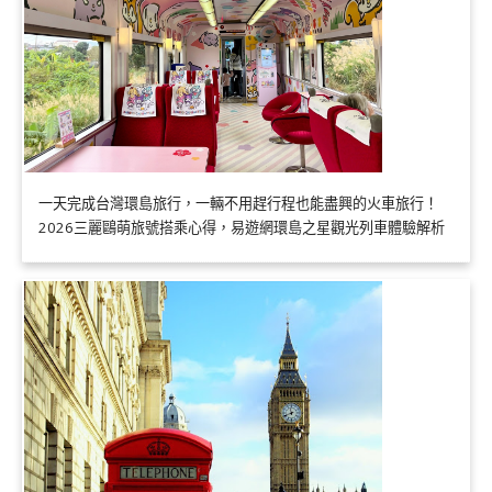
一天完成台灣環島旅行，一輛不用趕行程也能盡興的火車旅行！
2026三麗鷗萌旅號搭乘心得，易遊網環島之星觀光列車體驗解析