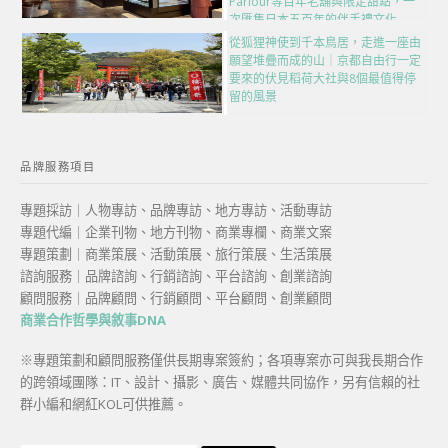
Parlour等百年老舖與限定甜點，一
次匯集日本五百年的伴手禮文化
從狐狸神使到千本鳥居，走進一座由
願望堆疊而成的山｜京都自由行一定
要來的伏見稻荷大社與8個最值得停
留的風景
品牌服務項目
專題採訪｜人物專訪、品牌專訪、地方專訪、活動專訪
專題代編｜企業刊物、地方刊物、商業專欄、商業文案
專題策劃｜商業策展、活動策展、旅行策展、生活策展
諮詢服務｜品牌諮詢、行銷諮詢、平台諮詢、創業諮詢
顧問服務｜品牌顧問、行銷顧問、平台顧問、創業顧問
商業合作哲學與敘事DNA
※專題策劃和顧問服務僅供長期專案簽約；各項專案亦可與我長期合作
的跨領域團隊：IT、設計、攝影、廣告、媒體共同協作，另有信賴的社
群小編和網紅KOL可供推薦。