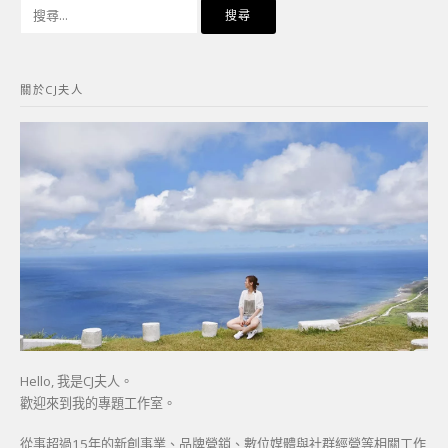
搜
尋
關
鍵
關於CJ夫人
字:
Hello, 我是CJ夫人。
歡迎來到我的專題工作室。
從事超過15年的新創事業、品牌營銷、數位媒體與社群經營等相關工作