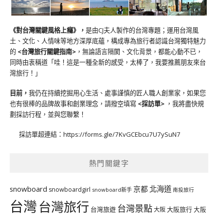
《對台灣關鍵風格上癮》
，
是由CJ夫人製作的台灣專題；運用台灣風
土、文化、人情味等地方深厚底蘊，構成專為旅行者認識台灣獨特魅力
的
<台灣旅行關鍵指南>
，無論語言隔閡、文化背景，都能心動不已，
同時由衷稱道「哇！這是一種全新的感受，太棒了，我要推薦朋友來台
灣旅行！」
目前，
我仍在持續挖掘用心生活、處事謹慎的匠人職人創業家，如果您
也有很棒的品牌故事和創業理念，請撥空填寫
<
採訪單
>
，我將盡快規
劃採訪行程，並與您聯繫！
採訪單超連結：
https://forms.gle/7KvGCEbcu7U7ySuN7
熱門關鍵字
北海道
snowboard
京都
snowboardgirl
snowboard新手
南投旅行
台灣
台灣旅行
台灣景點
台灣旅遊
大阪旅行
大阪
大阪