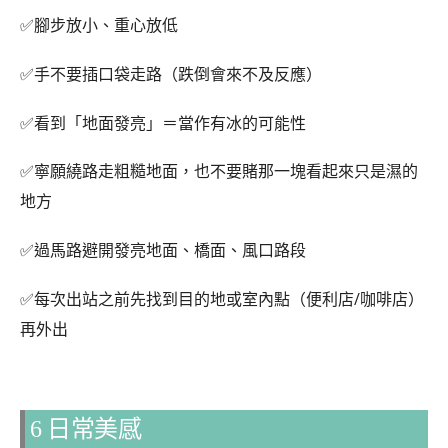
✅腳步放小、重心放低
✅手不要插口袋走路（跌倒會來不及反應）
✅看到「地面發亮」＝當作有冰的可能性
✅寧願繞路走粗糙地面，也不要賭那一塊看起來只是濕的
地方
✅過馬路避開發亮地面、橋面、風口路段
✅每次出站之前先找到目的地或室內點（便利店/咖啡店）
再外出
6 日常美感