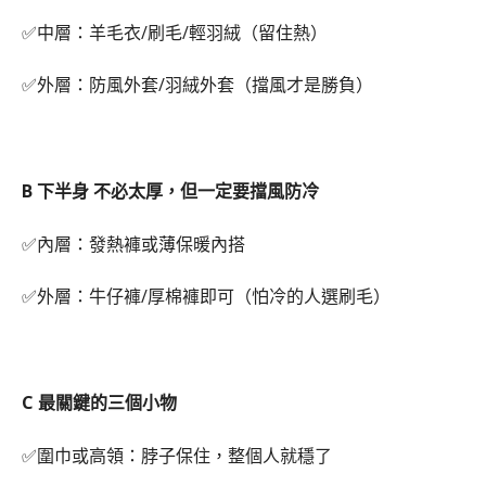
✅中層：羊毛衣/刷毛/輕羽絨（留住熱）
✅外層：防風外套/羽絨外套（擋風才是勝負）
B 下半身 不必太厚，但一定要擋風防冷
✅內層：發熱褲或薄保暖內搭
✅外層：牛仔褲/厚棉褲即可（怕冷的人選刷毛）
C 最關鍵的三個小物
✅圍巾或高領：脖子保住，整個人就穩了