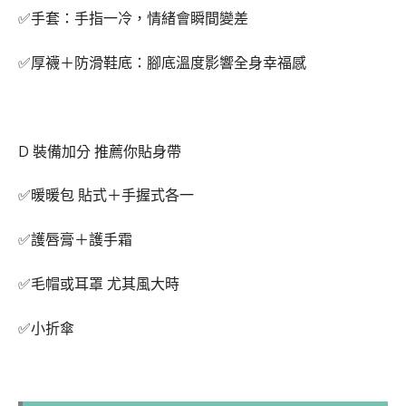
✅手套：手指一冷，情緒會瞬間變差
✅厚襪＋防滑鞋底：腳底溫度影響全身幸福感
D 裝備加分 推薦你貼身帶
✅暖暖包 貼式＋手握式各一
✅護唇膏＋護手霜
✅毛帽或耳罩 尤其風大時
✅小折傘