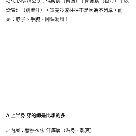
-3°C 的穿搭公式：保暖層（留熱）＋防風層（擋冷）＋乾
燥管理（別流汗），畢竟冷感往往不是因為不夠厚，而
是：脖子、手腕、腳踝漏風！
A 上半身 穿的總是比想的多
✅內層：發熱衣/排汗底層（貼身、乾爽）