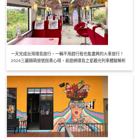
一天完成台灣環島旅行，一輛不用趕行程也能盡興的火車旅行！
2026三麗鷗萌旅號搭乘心得，易遊網環島之星觀光列車體驗解析