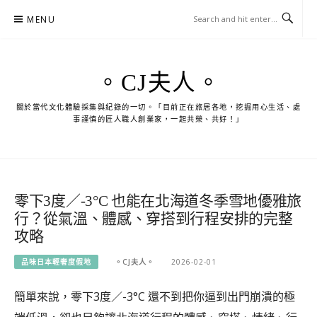
Skip
MENU
to
content
。CJ夫人。
關於當代文化體驗採集與紀錄的一切。「目前正在旅居各地，挖掘用心生活、處
事謹慎的匠人職人創業家，一起共榮、共好！」
零下3度／-3°C 也能在北海道冬季雪地優雅旅
行？從氣溫、體感、穿搭到行程安排的完整
攻略
品味日本輕奢度假地
。CJ夫人。
2026-02-01
簡單來說，零下3度／-3°C 還不到把你逼到出門崩潰的極